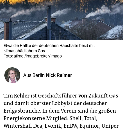
berlin
nord
wahrheit
verlag
Etwa die Hälfte der deutschen Haushalte heizt mit
verlag
klimaschädlichem Gas
Foto: alimdi/imagebroker/imago
veranstaltungen
shop
Aus Berlin
Nick Reimer
fragen & hilfe
Tim Kehler ist Geschäftsführer von Zukunft Gas –
unterstützen
und damit oberster Lobbyist der deutschen
abo
Erdgasbranche. In dem Verein sind die großen
Energiekonzerne Mitglied: Shell, Total,
genossenschaft
Wintershall Dea, Evonik, EnBW, Equinor, Uniper