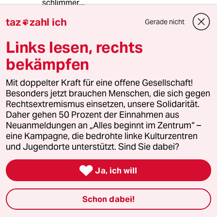
schlimmer...
taz
zahl ich
Gerade nicht

Münchner
M
Links lesen, rechts
04.01.2024
,
09:14 Uhr
bekämpfen
Jede Lobbyorganisation braut jemanden, den
sie beeinflussen kann. Seit längeem sind die
Mit doppelter Kraft für eine offene Gesellschaft!
Grünen an Regierung. Es wäre also ein leichtes,
Besonders jetzt brauchen Menschen, die sich gegen
die Lobbyarbeit inbs leere laufen zu lassen.
Rechtsextremismus einsetzen, unsere Solidarität.
Leider istr das Gegenteil ist der Fall. Ursanche
Daher gehen 50 Prozent der Einnahmen aus
ist das fehlende Fachwissen der Grünen,
Neuanmeldungen an „Alles beginnt im Zentrum“ –
speziell in Ihrer angeblichen Kernkompetenz,
eine Kampagne, die bedrohte linke Kulturzentren
der Ökologie. Wer keine Ahnung hat, muss auf
und Jugendorte unterstützt. Sind Sie dabei?
andere höhren. Das war auch schon beim
Heizungsgesetz so, wo man sichj die

Ja, ich will
Lobbyisten sogar ins Ministerium holte.
Schon dabei!
meistkommentiert