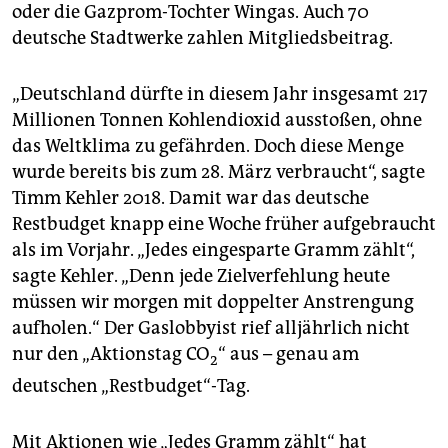
epaper login
oder die Gazprom-Tochter Wingas. Auch 70
deutsche Stadtwerke zahlen Mitgliedsbeitrag.
„Deutschland dürfte in diesem Jahr insgesamt 217
Millionen Tonnen Kohlendioxid ausstoßen, ohne
das Weltklima zu gefährden. Doch diese Menge
wurde bereits bis zum 28. März verbraucht“, sagte
Timm Kehler 2018. Damit war das deutsche
Restbudget knapp eine Woche früher aufgebraucht
als im Vorjahr. „Jedes eingesparte Gramm zählt“,
sagte Kehler. „Denn jede Zielverfehlung heute
müssen wir morgen mit doppelter Anstrengung
aufholen.“ Der Gaslobbyist rief alljährlich nicht
nur den „Aktionstag CO
“ aus – genau am
2
deutschen „Restbudget“-Tag.
Mit Aktionen wie „Jedes Gramm zählt“ hat