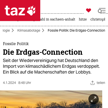

taz zahl ich
iran-krieg
landtagswahl in sachsen-anhalt
hitze
christophe

taz zahl ich
ologie
Klimasabotage
Fossile Politik: Die Erdgas-Connection
taz zahl ich
themen
Fossile Politik
Die Erdgas-Connection
politik
Seit der Wiedervereinigung hat Deutschland den
öko
Import von klimaschädlichem Erdgas verdoppelt.
Ein Blick auf die Machenschaften der Lobbys.
gesellschaft
4.1.2024
8:48 Uhr
teilen
kultur
sport