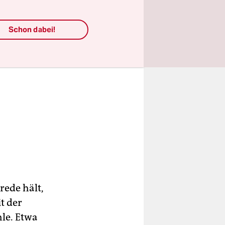
Schon dabei!
rede hält,
t der
hle. Etwa