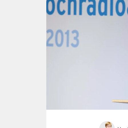
berlin
nord
wahrheit
verlag
verlag
veranstaltungen
shop
fragen & hilfe
unterstützen
abo
genossenschaft