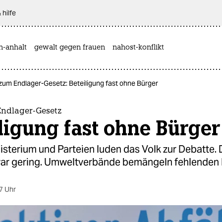
 hilfe
n-anhalt
gewalt gegen frauen
nahost-konflikt
um Endlager-Gesetz: Beteiligung fast ohne Bürger
ndlager-Gesetz
ligung fast ohne Bürger
sterium und Parteien luden das Volk zur Debatte.
war gering. Umweltverbände bemängeln fehlenden E
7 Uhr