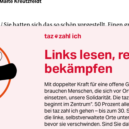
Malte Kreutzfeldt
 |
Sie hatten sich das so schön vorgestellt. Einen 
hemaligen Kirche hatten Umweltministerium und
taz
zahl ich

fraktionen gebucht, freundliche Moderatoren u
niker engagiert und für die Verpflegung noch ei
Links lesen, r
Drei Tage lang sollen „alle interessierten Bürger
bekämpfen
n diesem Wochenende
in Berlin über das neue En
kutieren
, hieß es in der Einladung des Ministeriu
Mit doppelter Kraft für eine offene G
brauchen Menschen, die sich vor O
 300 Teilnehmer wurden erwartet, die Redezeit a
einsetzen, unsere Solidarität. Die ta
grenzt, damit möglichst viele zu Wort kommen. 
beginnt im Zentrum“. 50 Prozent a
am Freitagmittag beginnt, fehlt das Entscheidend
bei taz zahl ich gehen – bis zum 30
en und Bürger.
die linke, selbstverwaltete Orte unte
bevor sie verschwinden. Sind Sie da