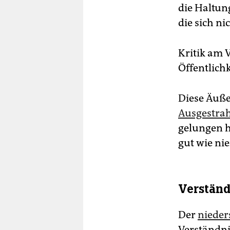
die Haltun
die sich ni
Kritik am 
Öffentlichk
Diese Äuße
Ausgestrah
gelungen h
gut wie nie
Verständ
Der
nieder
Verständni