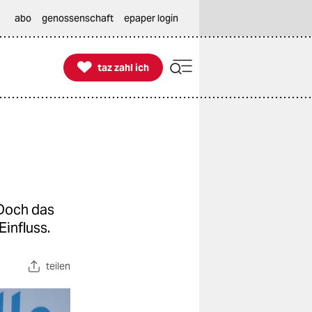
abo
genossenschaft
epaper login

taz zahl ich
taz zahl ich
 Doch das
influss.
teilen