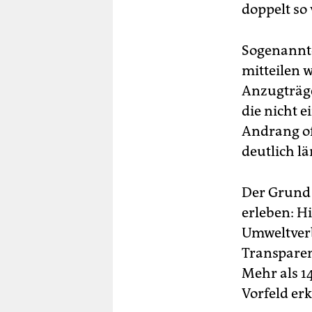
doppelt so
Sogenannte
mitteilen 
Anzugträge
die nicht 
Andrang of
deutlich l
Der Grund 
erleben: H
Umweltverb
Transparen
Mehr als 1
Vorfeld erk