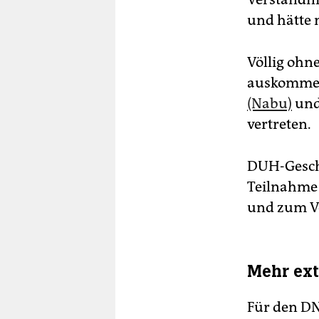
und hätte m
Völlig ohn
auskommen
(Nabu)
und
vertreten.
DUH-Geschä
Teilnahme 
und zum V
Mehr ext
Für den DN