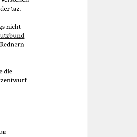
der taz.
s nicht
hutzbund
 Rednern
e die
tzentwurf
ie