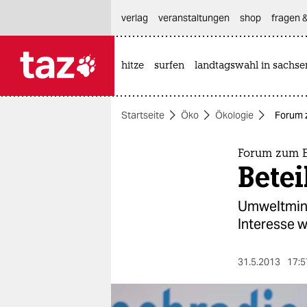
hautnavigation anspringen
hauptinhalt anspringen
footer anspringen
verlag
veranstaltungen
shop
fragen &
hitze
surfen
landtagswahl in sachse

taz zahl ich
taz zahl ich
Startseite
Öko
Ökologie
Forum z
themen
politik
Forum zum E
Betei
öko
Umweltmini
gesellschaft
Interesse 
kultur
31.5.2013
17:5
sport