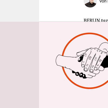
Von
epaper login
BERLIN
taz
in einer e
Bundestags
Menge Tech
angebaut. 
Bürger“ a
Gesetz dis
Mindestens
Minuten be
das Forum 
Bürgerinn