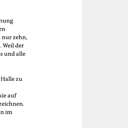
inung
en
 nur zehn,
. Weil der
s und alle
 Halle zu
ie auf
zeichnen.
en im