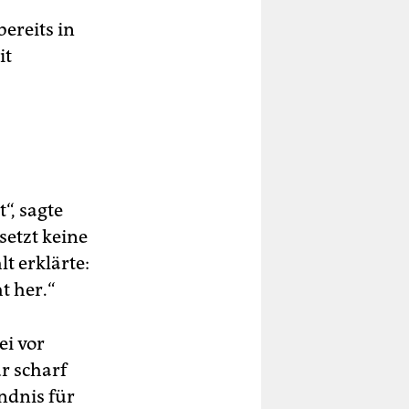
bereits in
it
“, sagte
setzt keine
t erklärte:
t her.“
ei vor
r scharf
ndnis für