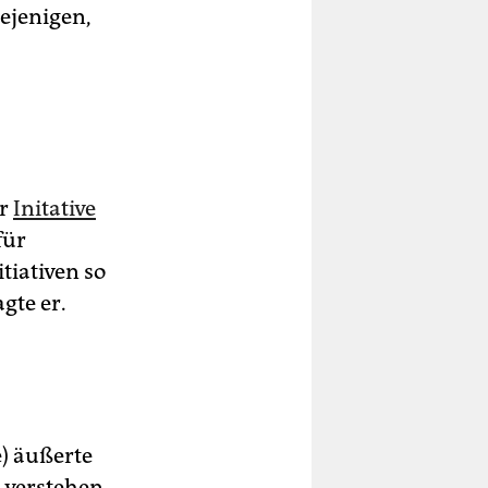
ejenigen,
er
Initative
für
iativen so
gte er.
) äußerte
g verstehen