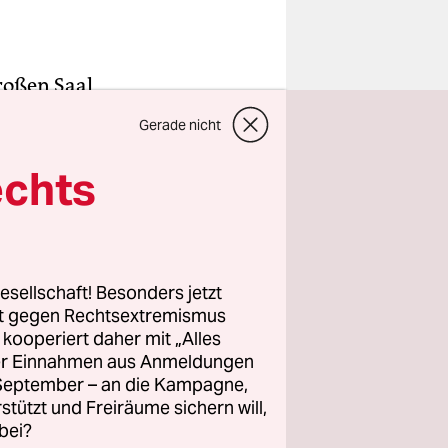
großen Saal
Gerade nicht
nd jede
n Zelt
echts
innen und
dlager-
ms.
esellschaft! Besonders jetzt
rt gegen Rechtsextremismus
uf fünf
z kooperiert daher mit „Alles
Doch als
ller Einnahmen aus Anmeldungen
e: Die
. September – an die Kampagne,
rstützt und Freiräume sichern will,
bei?