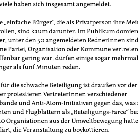
 viele haben sich insgesamt angemeldet.
 „einfache Bürger“, die als Privatperson ihre Me
wollen, sind kaum darunter. Im Publikum domier
r, unter den 50 angemeldeten RednerInnen sind
eine Partei, Organisation oder Kommune vertreten
fenbar gering war, dürfen einige sogar mehrmal
änger als fünf Minuten reden.
für die schwache Beteiligung ist draußen vor der
ier protestieren VertreterInnen verschiedener
ände und Anti-Atom-Initiativen gegen das, was s
ten und Flugblättern als „Beteiligungs-Farce“ be
40 Organiationen aus der Umweltbewegung hatt
lärt, die Veranstaltung zu boykottieren.