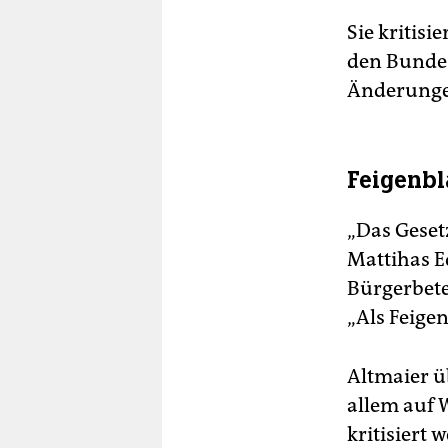
Sie kritisi
den Bunde
Änderungen
Feigenbl
„Das Geset
Mattihas E
Bürgerbetei
„Als Feigen
Altmaier ü
allem auf 
kritisiert 