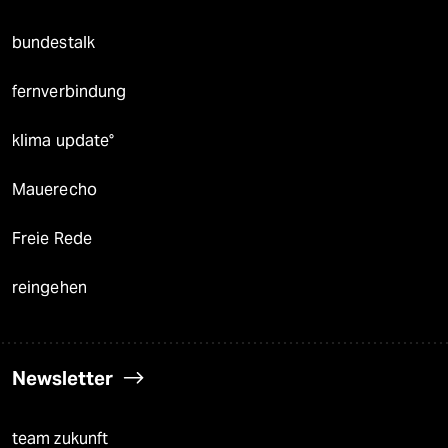
bundestalk
fernverbindung
klima update°
Mauerecho
Freie Rede
reingehen
Newsletter
team zukunft