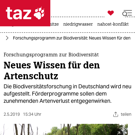

taz zahl ich
krieg in der ukraine
hitze
niedrigwasser
nahost-konflikt

taz zahl ich
tz
Forschungsprogramm zur Biodiversität: Neues Wissen für den A
taz zahl ich
themen
Forschungsprogramm zur Biodiversität
Neues Wissen für den
politik
Artenschutz
öko
Die Biodiversitätsforschung in Deutschland wird neu
aufgestellt. Förderprogramme sollen dem
gesellschaft
zunehmenden Artenverlust entgegenwirken.
kultur
2.5.2019
15:34 Uhr
teilen
sport