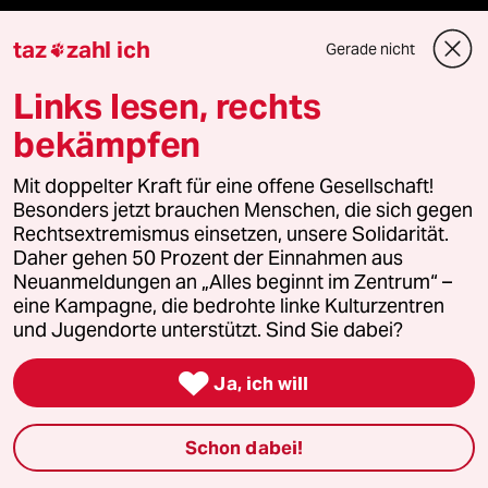
taz frisch
taz
zahl ich
Gerade nicht

Links lesen, rechts
taz zahl ich
bekämpfen
taz lab Infobrief
Mit doppelter Kraft für eine offene Gesellschaft!
Besonders jetzt brauchen Menschen, die sich gegen
Rechtsextremismus einsetzen, unsere Solidarität.
Veranstaltungen
Daher gehen 50 Prozent der Einnahmen aus
Neuanmeldungen an „Alles beginnt im Zentrum“ –
eine Kampagne, die bedrohte linke Kulturzentren
Demnächst
und Jugendorte unterstützt. Sind Sie dabei?
Vor Ort

Ja, ich will
Live im Stream
Schon dabei!
Vergangene