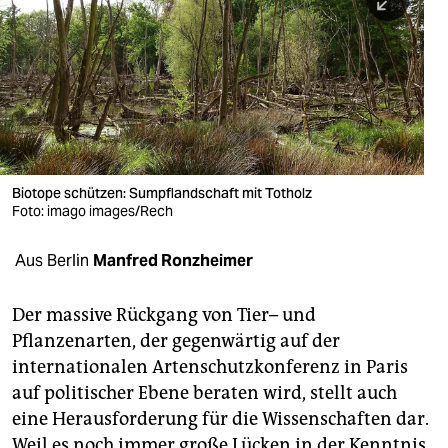
berlin
nord
wahrheit
verlag
verlag
Biotope schützen: Sumpflandschaft mit Totholz
Foto: imago images/Rech
veranstaltungen
shop
Aus Berlin
Manfred Ronzheimer
fragen & hilfe
Der massive Rückgang von Tier– und
unterstützen
Pflanzenarten, der gegenwärtig auf der
internationalen Artenschutzkonferenz in Paris
abo
auf politischer Ebene beraten wird, stellt auch
genossenschaft
eine Herausforderung für die Wissenschaften dar.
Weil es noch immer große Lücken in der Kenntnis