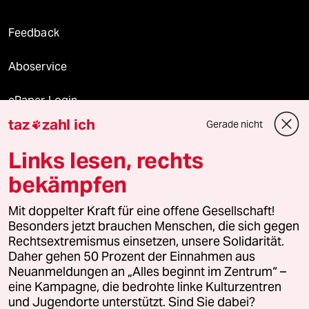
Feedback
Aboservice
ePaper Login
taz
zahl ich
Gerade nicht

Downloads für Abonnierende
Links lesen, rechts
bekämpfen
© 2026 taz Verlags und Vertriebs GmbH
Mit doppelter Kraft für eine offene Gesellschaft!
Alle Rechte vorbehalten. Bei rechtlichen Fragen oder für Genehmigungen
wenden Sie sich bitte an
lizenzen@taz.de
Besonders jetzt brauchen Menschen, die sich gegen
Rechtsextremismus einsetzen, unsere Solidarität.
Daher gehen 50 Prozent der Einnahmen aus
Feedback
Redaktionsstatut
Kommune-Richtlinien
KI-
Neuanmeldungen an „Alles beginnt im Zentrum“ –
eine Kampagne, die bedrohte linke Kulturzentren
Leitlinie
Informant
Datenschutz
Impressum
AGB
und Jugendorte unterstützt. Sind Sie dabei?