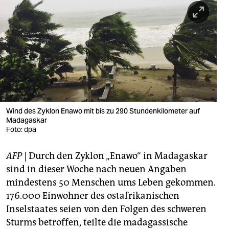
berlin
nord
wahrheit
verlag
verlag
veranstaltungen
Wind des Zyklon Enawo mit bis zu 290 Stundenkilometer auf
Madagaskar
Foto: dpa
shop
fragen & hilfe
AFP
| Durch den Zyklon „Enawo“ in Madagaskar
sind in dieser Woche nach neuen Angaben
unterstützen
mindestens 50 Menschen ums Leben gekommen.
abo
176.000 Einwohner des ostafrikanischen
Inselstaates seien von den Folgen des schweren
genossenschaft
Sturms betroffen, teilte die madagassische