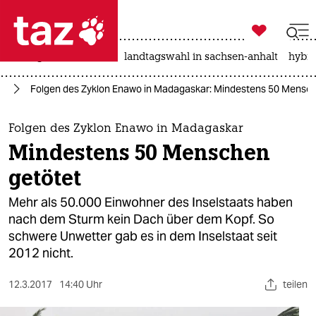

taz zahl ich
niedrigwasser
rente
landtagswahl in sachsen-anhalt
hybri

taz zahl ich
ie
Folgen des Zyklon Enawo in Madagaskar: Mindestens 50 Mensch
taz zahl ich
themen
Folgen des Zyklon Enawo in Madagaskar
Mindestens 50 Menschen
politik
getötet
öko
Mehr als 50.000 Einwohner des Inselstaats haben
nach dem Sturm kein Dach über dem Kopf. So
gesellschaft
schwere Unwetter gab es in dem Inselstaat seit
2012 nicht.
kultur
sport
12.3.2017
14:40 Uhr
teilen