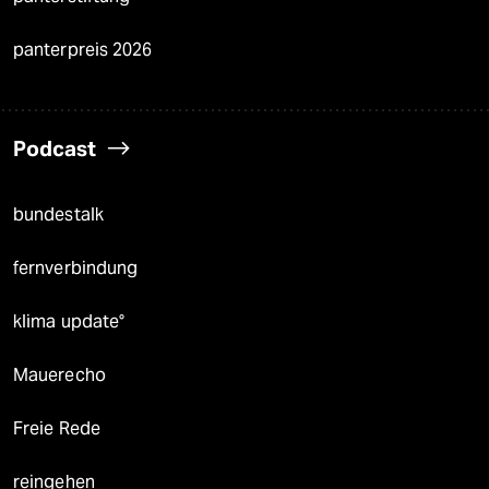
panterpreis 2026
Podcast
bundestalk
fernverbindung
klima update°
Mauerecho
Freie Rede
reingehen