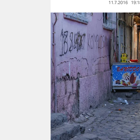
berlin
11.7.2016
19:1
nord
wahrheit
verlag
verlag
veranstaltungen
shop
fragen & hilfe
unterstützen
abo
genossenschaft