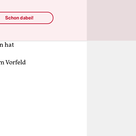
ukaya. Die
 noch nicht
Schon dabei!
n. „Doch
 zum
n hat
m Vorfeld