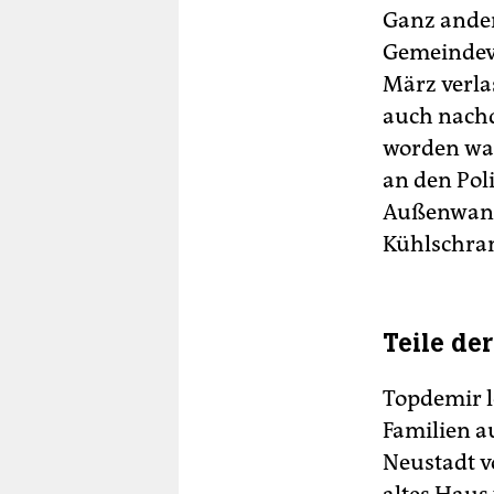
Ganz ander
Gemeindevo
März verla
auch nach
worden war
an den Poli
Außenwand 
Kühlschran
Teile de
Topdemir l
Familien a
Neustadt v