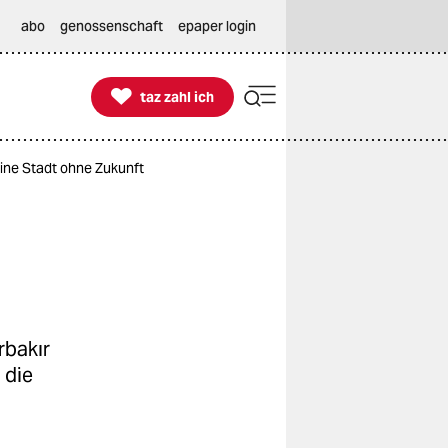
abo
genossenschaft
epaper login

taz zahl ich
taz zahl ich
eine Stadt ohne Zukunft
rbakır
 die