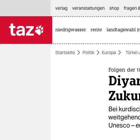
hautnavigation anspringen
hauptinhalt anspringen
footer anspringen
verlag
veranstaltungen
shop
fragen &
niedrigwasser
rente
landtagswahl i

taz zahl ich
taz zahl ich
Startseite
Politik
Europa
Türkei 
themen
politik
Folgen der 
Diyar
öko
Zuku
gesellschaft
Bei kurdis
kultur
weitgehend 
Unesco – er
sport