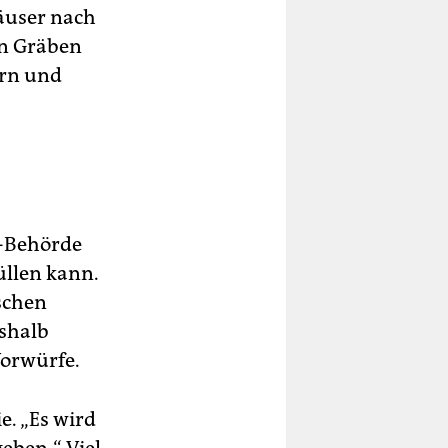
äuser nach
en Gräben
ern und
o-Behörde
füllen kann.
ischen
eshalb
Vorwürfe.
e. „Es wird