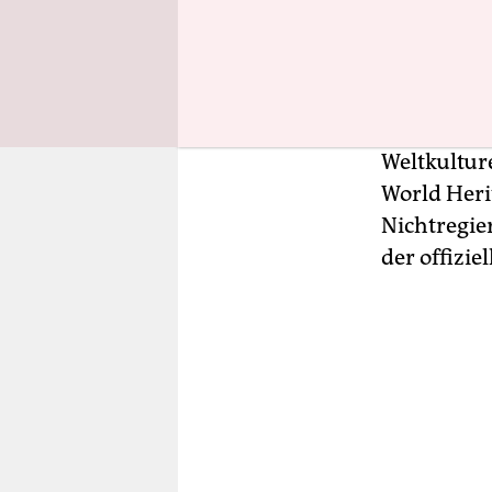
Armee abger
vor allem 
Kulturdenk
einmal ei
von der Un
Weltkultur
World Heri
Nichtregie
der offizi