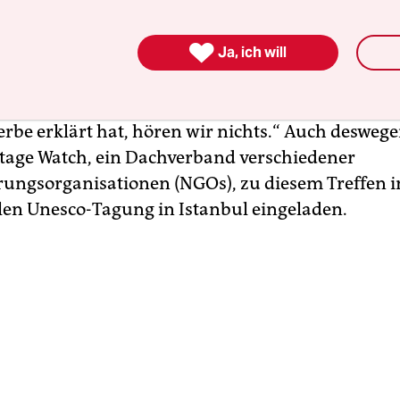
iegelten Teil Diyarbakırs zu betreten“, sagt Soy
kurdischen Bewohner seien vertrieben und viele

mäler zerstört worden, aber bis jetzt könnten sie
Ja, ich will
ne genaue Bestandsaufnahme der Schäden mache
esco, die Sûr und die antiken Stadtmauern 2012
erbe erklärt hat, hören wir nichts.“ Auch deswege
tage Watch, ein Dachverband verschiedener
rungsorganisationen (NGOs), zu diesem Treffen i
ellen Unesco-Tagung in Istanbul eingeladen.