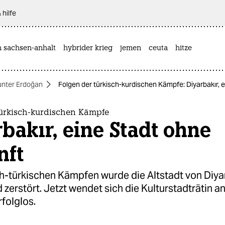
 hilfe
n sachsen-anhalt
hybrider krieg
jemen
ceuta
hitze
unter Erdoğan
Folgen der türkisch-kurdischen Kämpfe: Diyarbakır, 
türkisch-kurdischen Kämpfe
bakır, eine Stadt ohne
nft
ch-türkischen Kämpfen wurde die Altstadt von Diya
zerstört. Jetzt wendet sich die Kulturstadträtin an
folglos.