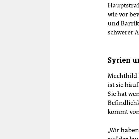
Hauptstraß
wie vor be
und Barrik
schwerer A
Syrien u
Mechthild 
ist sie häu
Sie hat wen
Befindlich
kommt von 
„Wir haben 