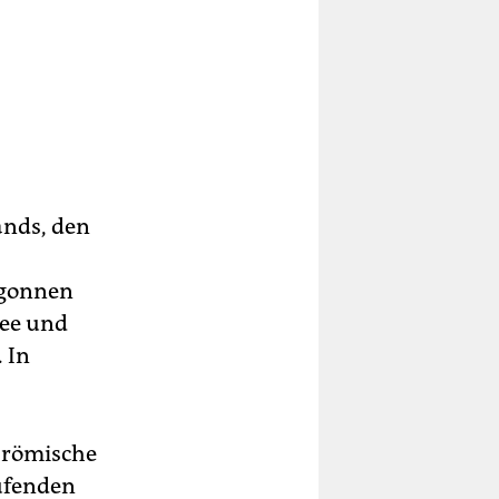
ands, den
egonnen
mee und
 In
s römische
ufenden