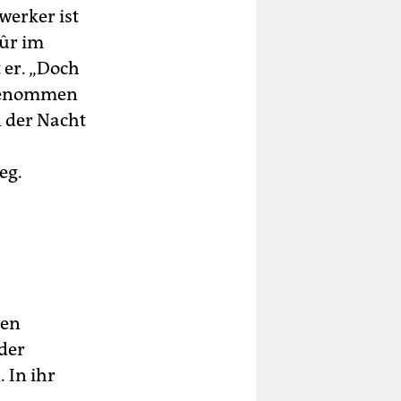
werker ist
Sûr im
 er. „Doch
ngenommen
n der Nacht
eg.
ren
der
 In ihr