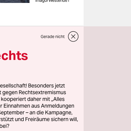
imago/Westend61
Gerade nicht
ie
echts
ation nach
ion, die
stützung zu
ekretariats
esellschaft! Besonders jetzt
rt gegen Rechtsextremismus
z kooperiert daher mit „Alles
ller Einnahmen aus Anmeldungen
kulturerbe
. September – an die Kampagne,
wurde und
rstützt und Freiräume sichern will,
 von der
bei?