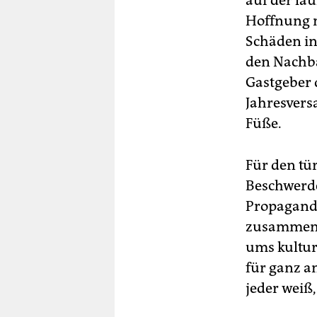
auf der la
Hoffnung m
Schäden in
den Nachba
Gastgeber 
Jahresvers
Füße.
Für den tü
Beschwerde
Propaganda
zusammenar
ums kultur
für ganz a
jeder weiß,