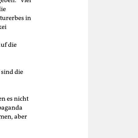
eben.“ Viel
die
turerbes in
kei
uf die
 sind die
n es nicht
opaganda
amen, aber