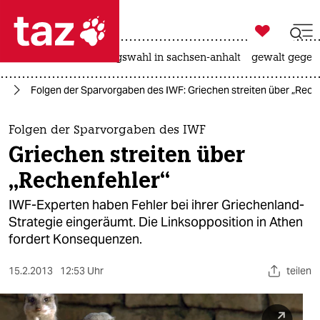

taz zahl ich
hitze
surfen
landtagswahl in sachsen-anhalt
gewalt gegen

taz zahl ich
ie
Folgen der Sparvorgaben des IWF: Griechen streiten über „Rech
taz zahl ich
themen
Folgen der Sparvorgaben des IWF
Griechen streiten über
politik
„Rechenfehler“
öko
IWF-Experten haben Fehler bei ihrer Griechenland-
Strategie eingeräumt. Die Linksopposition in Athen
gesellschaft
fordert Konsequenzen.
kultur
15.2.2013
12:53 Uhr
teilen
sport