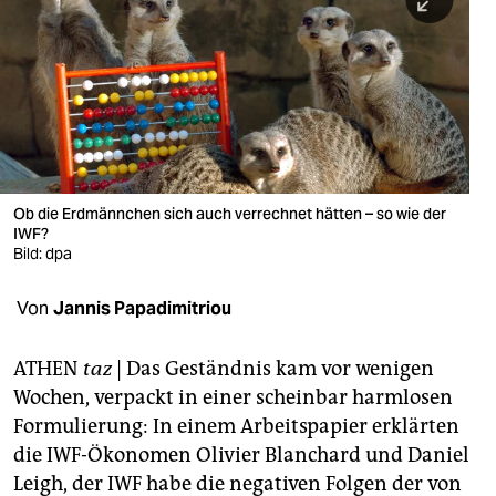
berlin
nord
wahrheit
verlag
verlag
Ob die Erdmännchen sich auch verrechnet hätten – so wie der
IWF?
veranstaltungen
Bild: dpa
shop
Von
Jannis Papadimitriou
fragen & hilfe
unterstützen
ATHEN
taz
| Das Geständnis kam vor wenigen
Wochen, verpackt in einer scheinbar harmlosen
abo
Formulierung: In einem Arbeitspapier erklärten
die IWF-Ökonomen Olivier Blanchard und Daniel
genossenschaft
Leigh, der IWF habe die negativen Folgen der von