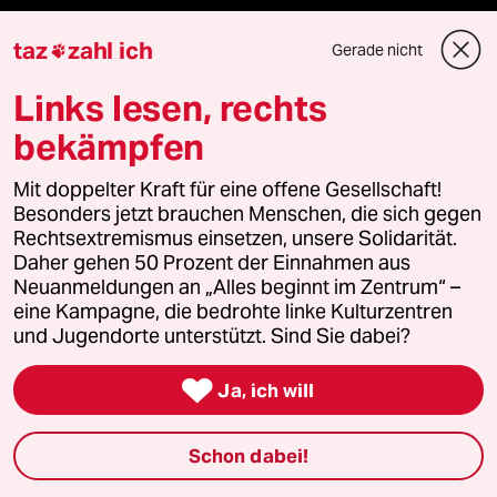
taz Blogs
taz
zahl ich
Gerade nicht

taz FUTURZWEI
Links lesen, rechts
Le Monde diplomatique
bekämpfen
taz Archiv
Mit doppelter Kraft für eine offene Gesellschaft!
Besonders jetzt brauchen Menschen, die sich gegen
Rechtsextremismus einsetzen, unsere Solidarität.
Daher gehen 50 Prozent der Einnahmen aus
Mehr taz Angebote
Neuanmeldungen an „Alles beginnt im Zentrum“ –
eine Kampagne, die bedrohte linke Kulturzentren
und Jugendorte unterstützt. Sind Sie dabei?
Reisen

Ja, ich will
Kantine
Schon dabei!
Shop