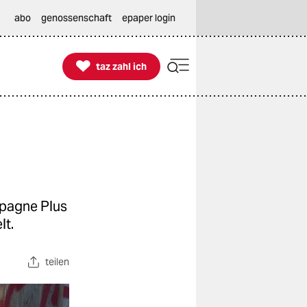
abo
genossenschaft
epaper login

taz zahl ich
taz zahl ich
mpagne Plus
lt.
teilen