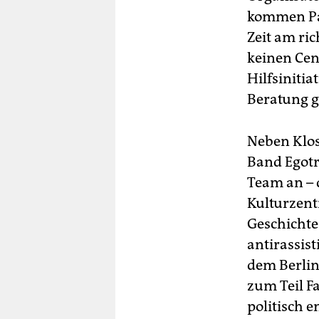
kommen Pat
Zeit am ric
keinen Cen
Hilfsinitia
Beratung g
Neben Klos
Band Egotr
Team an – 
Kulturzent
Geschichte
antirassis
dem Berline
zum Teil F
politisch 