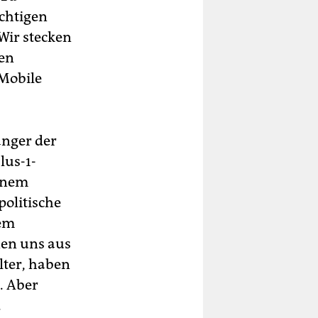
chtigen
 Wir stecken
den
 Mobile
änger der
lus-1-
einem
politische
nem
nen uns aus
älter, haben
. Aber
.