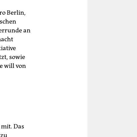
ro Berlin,
nschen
derrunde an
macht
iative
zt, sowie
e will von
 mit. Das
azu