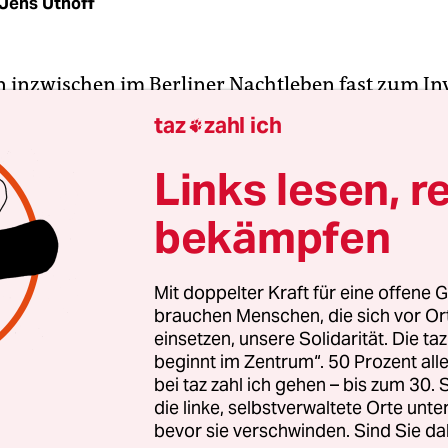
Jens Uthoff
n inzwischen im Berliner Nachtleben fast zum Inv
lechernen Dosen. „Plus 1 – Refugees Welcome!“ ste
taz
zahl ich

tern auf den Büchsen, die an den Eingängen der 
n der Kasse stehen. Mittig haben sie einen kleine
Links lesen, r
n, und in ihnen landet nicht nur Hartgeld: „Viel
bekämpfen
 sich, nicht bloß einen Euro zu geben“, sagt Bian
tgründerinnen der Initiative Plus 1, „nicht selten
ne in den Dosen.“
Mit doppelter Kraft für eine offene G
brauchen Menschen, die sich vor O
einsetzen, unsere Solidarität. Die ta
 eine Spendenkampagne, die im September 2015 vo
beginnt im Zentrum“. 50 Prozent a
ulturschaffenden ins Leben gerufen wurde und di
bei taz zahl ich gehen – bis zum 30
reich Geld für verschiedene Flüchtlingsinitiativ
die linke, selbstverwaltete Orte unte
bevor sie verschwinden. Sind Sie da
Prinzip ist einfach: Alle Leute, die auf der Gästeli