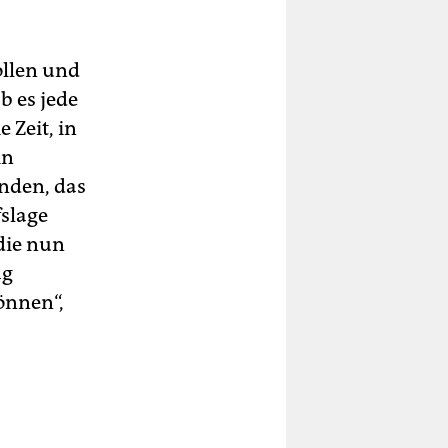
ollen und
 es jede
 Zeit, in
in
nden, das
fslage
die nun
ag
önnen“,