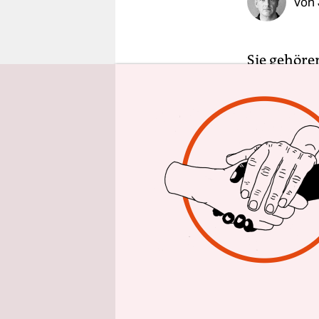
Von
epaper login
Sie gehöre
kleinen, b
großen Let
direkt nebe
zum Spende
entscheiden
eine der Mi
auch Schei
Plus 1 ist
Berliner K
sehr erfolg
Das Plus-1-