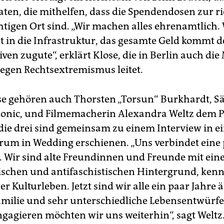
en, die mithelfen, dass die Spendendosen zur ri
htigen Ort sind. „Wir machen alles ehrenamtlich.
t in die Infrastruktur, das gesamte Geld kommt 
tiven zugute“, erklärt Klose, die in Berlin auch die
egen Rechtsextremismus leitet.
e gehören auch Thorsten „Torsun“ Burkhardt, S
onic, und Filmemacherin Alexandra Weltz dem P
die drei sind gemeinsam zu einem Interview in 
rum in Wedding erschienen. „Uns verbindet eine 
. Wir sind alte Freundinnen und Freunde mit ei
tischen und antifaschistischen Hintergrund, ken
r Kulturleben. Jetzt sind wir alle ein paar Jahre 
amilie und sehr unterschiedliche Lebensentwürfe
engagieren möchten wir uns weiterhin“, sagt Weltz