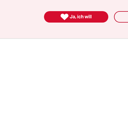
tenlos in den Genuss von Konzerten kommen, we
gebeten, mindestens einen Euro zu spenden.

Ja, ich will