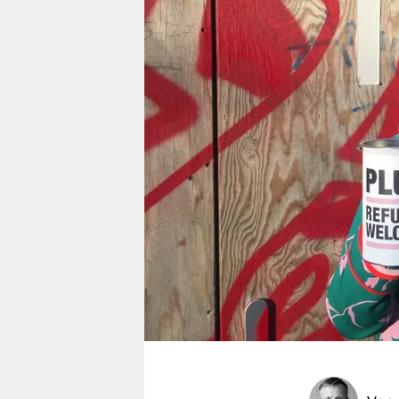
berlin
nord
wahrheit
verlag
verlag
veranstaltungen
shop
fragen & hilfe
unterstützen
abo
genossenschaft