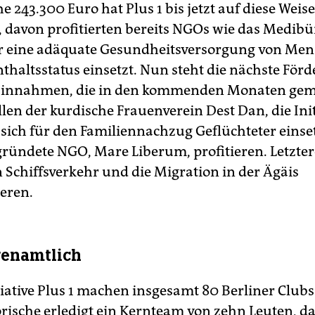
e 243.300 Euro hat Plus 1 bis jetzt auf diese Weise
, davon profitierten bereits NGOs wie das Medibü
ür eine adäquate Gesundheitsversorgung von Me
thaltsstatus einsetzt. Nun steht die nächste För
 Einnahmen, die in den kommenden Monaten ge
len der kurdische Frauenverein Dest Dan, die Init
 sich für den Familiennachzug Geflüchteter einset
gründete NGO, Mare Liberum, profitieren. Letzter
n Schiffsverkehr und die Migration in der Ägäis
eren.
renamtlich
tiative Plus 1 machen insgesamt 80 Berliner Clubs
rische erledigt ein Kernteam von zehn Leuten, d