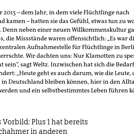
2015 – dem Jahr, in dem viele Flüchtlinge nach
d kamen – hatten sie das Gefühl, etwas tun zu w
 Denn neben einer neuen Willkommenskultur gab
 die Missstände waren offensichtlich: „Es war die
 zentralen Aufnahmestelle für Flüchtlinge in Berl
errschte. Wir dachten uns: Nur Klamotten zu spe
t sein“, sagt Weltz. Inzwischen hat sich die Bedar
ndert: „Heute geht es auch darum, wie die Leute, 
h in Deutschland bleiben können, hier in den Allt
 werden und ein selbstbestimmtes Leben führen k
s Vorbild: Plus 1 hat bereits
chahmer in anderen