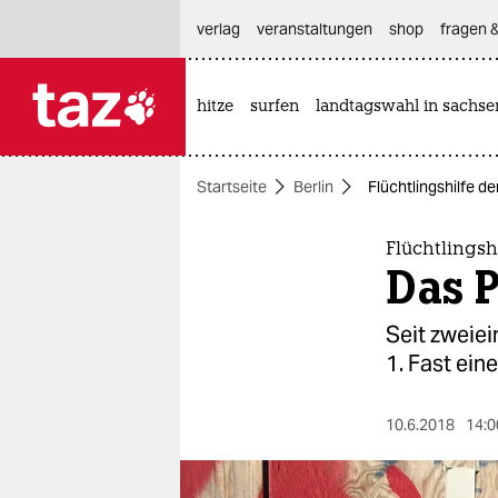
hautnavigation anspringen
hauptinhalt anspringen
footer anspringen
verlag
veranstaltungen
shop
fragen &
hitze
surfen
landtagswahl in sachse

taz zahl ich
taz zahl ich
Startseite
Berlin
Flüchtlingshilfe de
themen
politik
Flüchtlingsh
Das P
öko
Seit zweie
gesellschaft
1. Fast ein
kultur
10.6.2018
14:0
sport