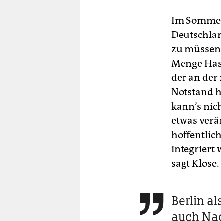
Im Sommer 
Deutschlan
zu müssen.
Menge Hass,
der an der
Notstand h
kann’s nich
etwas verä
hoffentlic
integriert
sagt Klose.
Berlin al

auch Na