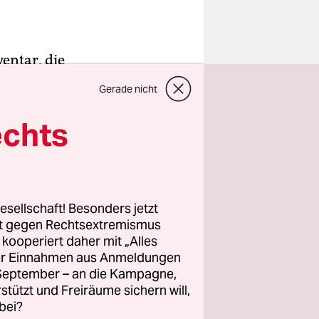
entar, die
ht in
Gerade nicht
Clubs
n Schlitz
echts
e Leute
ca Klose,
 landen
esellschaft! Besonders jetzt
rt gegen Rechtsextremismus
z kooperiert daher mit „Alles
n einigen
ller Einnahmen aus Anmeldungen
e seither
. September – an die Kampagne,
en sammelt.
rstützt und Freiräume sichern will,
bei?
ste stehen