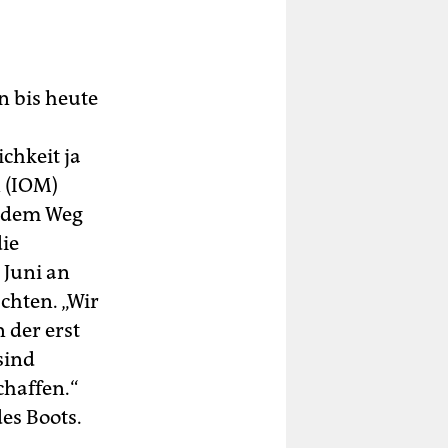
n bis heute
chkeit ja
n (IOM)
f dem Weg
ie
 Juni an
chten. „Wir
 der erst
sind
chaffen.“
es Boots.