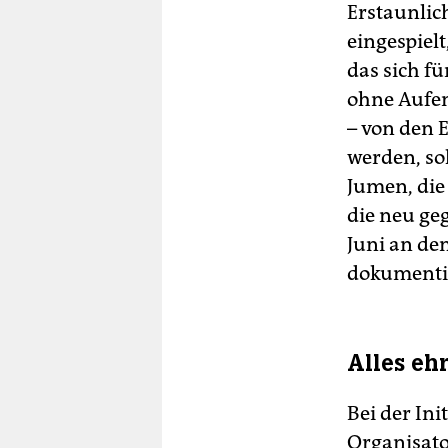
Erstaunlich
eingespielt
das sich f
ohne Aufen
– von den
werden, sol
Jumen, die
die neu ge
Juni an de
dokumenti
Alles eh
Bei der Ini
Organisato