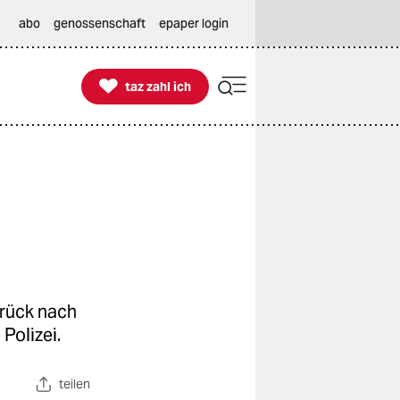
abo
genossenschaft
epaper login

taz zahl ich
taz zahl ich
urück nach
Polizei.
teilen