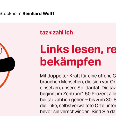
 Stockholm
Reinhard Wolff
taz
zahl ich

t Polarnacht, Schnee fällt und das Thermometer z
 null. Die norwegische Polizei schiebt an Europas
Links lesen, r
er Grenzstation, dem nahe dem nordnorwegische
Storskog, eine Flüchtlingsfamilie mit Kindern na
bekämpfen
b. Jeder bekommt ein Fahrrad ausgehändigt. Es 
n, dass sie es damit irgendwie in die nächstgele
Mit doppelter Kraft für eine offene G
tadt Nikel schaffen. Die liegt 40 Kilometer vom
brauchen Menschen, die sich vor O
ang entfernt.
einsetzen, unsere Solidarität. Die ta
beginnt im Zentrum“. 50 Prozent a
bei taz zahl ich gehen – bis zum 30
kenes erscheinende Netzpublikation
The Indepen
die linke, selbstverwaltete Orte unte
server
schildert diese Szene
vom vergangenen Sam
bevor sie verschwinden. Sind Sie da