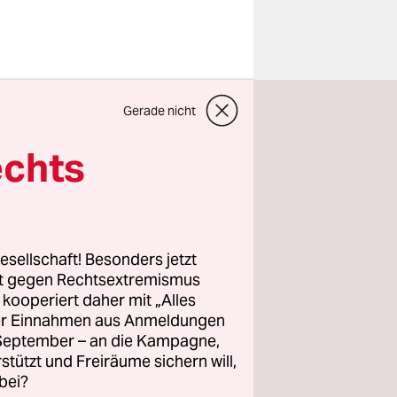
Gerade nicht
eigt 17
echts
n Kirkenes
ch
wird davon
gene
esellschaft! Besonders jetzt
rt gegen Rechtsextremismus
z kooperiert daher mit „Alles
ller Einnahmen aus Anmeldungen
. September – an die Kampagne,
dent
rstützt und Freiräume sichern will,
stag. Sie
bei?