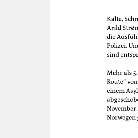
Kälte, Sch
Arild Strø
die Ausfüh
Polizei. U
sind entsp
Mehr als 5
Route“ vo
einem Asyl
abgeschobe
November 
Norwegen 