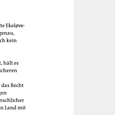
te Ekeløve-
genau,
uch kein
 hält es
icheren
 das Recht
gen
nschlicher
in Land mit