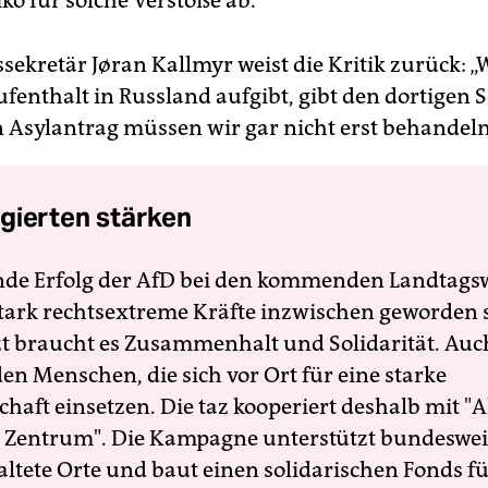
ko für solche Verstöße ab.“
ssekretär Jøran Kallmyr weist die Kritik zurück: „
ufenthalt in Russland aufgibt, gibt den dortigen 
 Asylantrag müssen wir gar nicht erst behandeln
gierten stärken
nde Erfolg der AfD bei den kommenden Landtags
 stark rechtsextreme Kräfte inzwischen geworden 
zt braucht es Zusammenhalt und Solidarität. Auc
en Menschen, die sich vor Ort für eine starke
schaft einsetzen. Die taz kooperiert deshalb mit "A
 Zentrum". Die Kampagne unterstützt bundesweit
altete Orte und baut einen solidarischen Fonds f