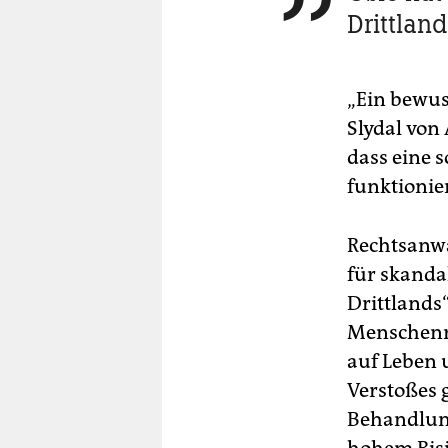
Drittland
„Ein bewus
Slydal von
dass eine s
funktionie
Rechtsanwal
für skanda
Drittlands
Menschenre
auf Leben 
Verstoßes 
Behandlung