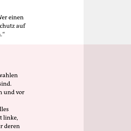
Wer einen
Schutz auf
.“
wahlen
sind.
h und vor
lles
 linke,
ür deren