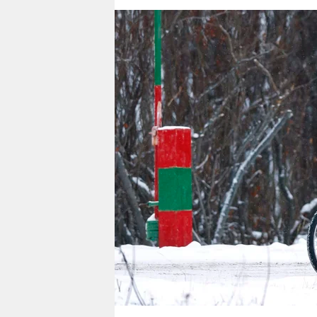
berlin
nord
wahrheit
verlag
verlag
veranstaltungen
shop
fragen & hilfe
unterstützen
abo
genossenschaft