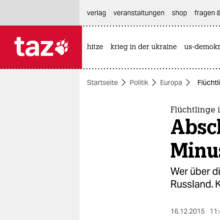
hautnavigation anspringen
hauptinhalt anspringen
footer anspringen
verlag
veranstaltungen
shop
fragen &
hitze
krieg in der ukraine
us-demokr

taz zahl ich
taz zahl ich
Startseite
Politik
Europa
Flücht
themen
politik
Flüchtlinge
Absc
öko
Minu
gesellschaft
Wer über d
kultur
Russland. K
sport
16.12.2015
11: