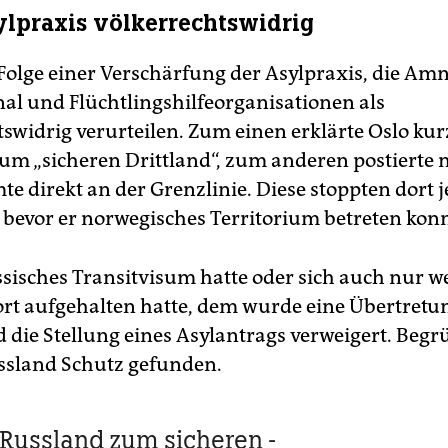
lpraxis völkerrechtswidrig
e Folge einer Verschärfung der Asylpraxis, die Am
nal und Flüchtlingshilfeorganisationen als
tswidrig verurteilen. Zum einen erklärte Oslo ku
um „sicheren Drittland“, zum anderen postierte
e direkt an der Grenzlinie. Diese stoppten dort 
 bevor er norwegisches Territorium betreten konn
ssisches Transitvisum hatte oder sich auch nur w
rt aufgehalten hatte, dem wurde eine Übertretu
 die Stellung eines Asylantrags verweigert. Beg
ssland Schutz gefunden.
 Russland zum sicheren ­