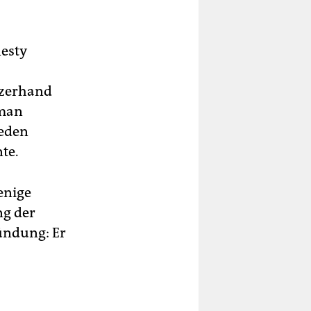
nesty
rzerhand
 man
jeden
te.
enige
ng der
ründung: Er