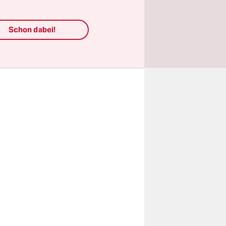
chende auf
en Wochen
Schon dabei!
zu Fuß