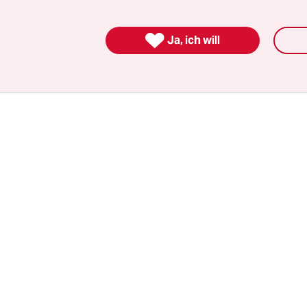
nzelfall. Täglich schiebt Norwegen derzeit Asylsu
en Weg nach Russland ab, auf dem sie vor einig

Ja, ich will
ekommen sind: per Fahrrad, weil die Grenze dort 
quert werden darf.