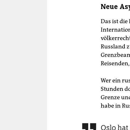
Neue Asy
Das ist di
Internatio
völkerrech
Russland z
Grenzbeamt
Reisenden,
Wer ein ru
Stunden do
Grenze und
habe in Ru
Oslo hat
