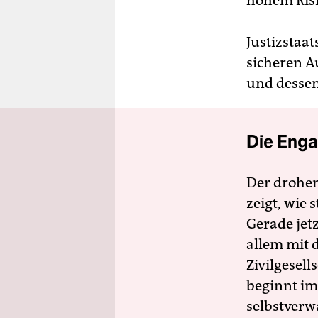
hohem Risi
Justizstaat
sicheren A
und dessen
Die Enga
Der drohe
zeigt, wie
Gerade jet
allem mit d
Zivilgesell
beginnt im
selbstverw