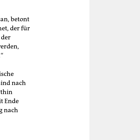
an, betont
et, der für
 der
werden,
.“
ische
sind nach
rthin
it Ende
g nach