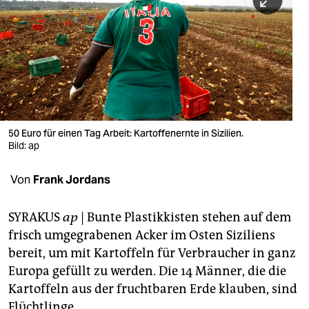
berlin
nord
wahrheit
verlag
verlag
50 Euro für einen Tag Arbeit: Kartoffenernte in Sizilien.
Bild: ap
veranstaltungen
shop
Von
Frank Jordans
fragen & hilfe
SYRAKUS
ap
| Bunte Plastikkisten stehen auf dem
unterstützen
frisch umgegrabenen Acker im Osten Siziliens
bereit, um mit Kartoffeln für Verbraucher in ganz
abo
Europa gefüllt zu werden. Die 14 Männer, die die
genossenschaft
Kartoffeln aus der fruchtbaren Erde klauben, sind
Flüchtlinge.