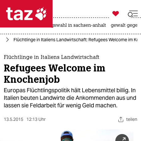

taz zahl ich
hitze
surfen
landtagswahl in sachsen-anhalt
gewalt gegen

taz zahl ich
pa
Flüchtlinge in Italiens Landwirtschaft: Refugees Welcome im K
taz zahl ich
themen
Flüchtlinge in Italiens Landwirtschaft
Refugees Welcome im
politik
Knochenjob
öko
Europas Flüchtlingspolitik hält Lebensmittel billig. In
Italien beuten Landwirte die Ankommenden aus und
gesellschaft
lassen sie Feldarbeit für wenig Geld machen.
kultur
13.5.2015
12:13 Uhr
teilen
sport