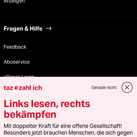
Anzeigen
Fragen & Hilfe
Feedback
Aboservice
ePaper Login
taz
zahl ich
Gerade nicht

Downloads für Abonnierende
Links lesen, rechts
bekämpfen
© 2026 taz Verlags und Vertriebs GmbH
Mit doppelter Kraft für eine offene Gesellschaft!
Alle Rechte vorbehalten. Bei rechtlichen Fragen oder für Genehmigungen
wenden Sie sich bitte an
lizenzen@taz.de
Besonders jetzt brauchen Menschen, die sich gegen