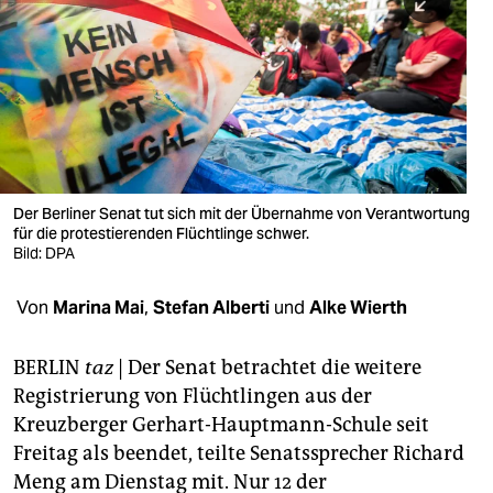
berlin
nord
wahrheit
verlag
verlag
Der Berliner Senat tut sich mit der Übernahme von Verantwortung
für die protestierenden Flüchtlinge schwer.
veranstaltungen
Bild: DPA
shop
Von
Marina Mai
,
Stefan Alberti
und
Alke Wierth
fragen & hilfe
unterstützen
BERLIN
taz
| Der Senat betrachtet die weitere
Registrierung von Flüchtlingen aus der
abo
Kreuzberger Gerhart-Hauptmann-Schule seit
Freitag als beendet, teilte Senatssprecher Richard
genossenschaft
Meng am Dienstag mit. Nur 12 der