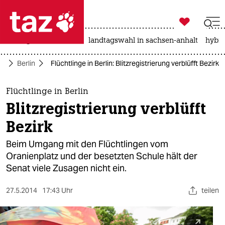

taz zahl ich
niedrigwasser
rente
landtagswahl in sachsen-anhalt
hybri

taz zahl ich
te
Berlin
Flüchtlinge in Berlin: Blitzregistrierung verblüfft Bezirk
taz zahl ich
themen
Flüchtlinge in Berlin
Blitzregistrierung verblüfft
politik
Bezirk
öko
Beim Umgang mit den Flüchtlingen vom
Oranienplatz und der besetzten Schule hält der
gesellschaft
Senat viele Zusagen nicht ein.
kultur
27.5.2014
17:43 Uhr
teilen
sport