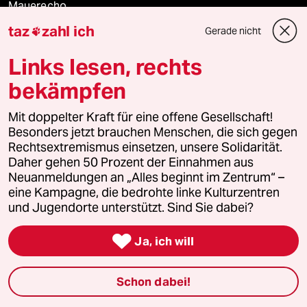
Mauerecho
taz
zahl ich
Gerade nicht

Freie Rede
Links lesen, rechts
reingehen
bekämpfen
Mit doppelter Kraft für eine offene Gesellschaft!
Besonders jetzt brauchen Menschen, die sich gegen
Newsletter
Rechtsextremismus einsetzen, unsere Solidarität.
Daher gehen 50 Prozent der Einnahmen aus
Neuanmeldungen an „Alles beginnt im Zentrum“ –
team zukunft
eine Kampagne, die bedrohte linke Kulturzentren
und Jugendorte unterstützt. Sind Sie dabei?
taz frisch

Ja, ich will
taz zahl ich
taz lab Infobrief
Schon dabei!