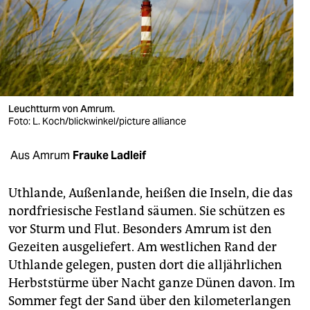
berlin
nord
wahrheit
verlag
Leuchtturm von Amrum.
verlag
Foto: L. Koch/blickwinkel/picture alliance
veranstaltungen
Aus Amrum
Frauke Ladleif
shop
Uthlande, Außenlande, heißen die Inseln, die das
fragen & hilfe
nordfriesische Festland säumen. Sie schützen es
vor Sturm und Flut. Besonders Amrum ist den
unterstützen
Gezeiten ausgeliefert. Am westlichen Rand der
abo
Uthlande gelegen, pusten dort die alljährlichen
Herbststürme über Nacht ganze Dünen davon. Im
genossenschaft
Sommer fegt der Sand über den kilometerlangen