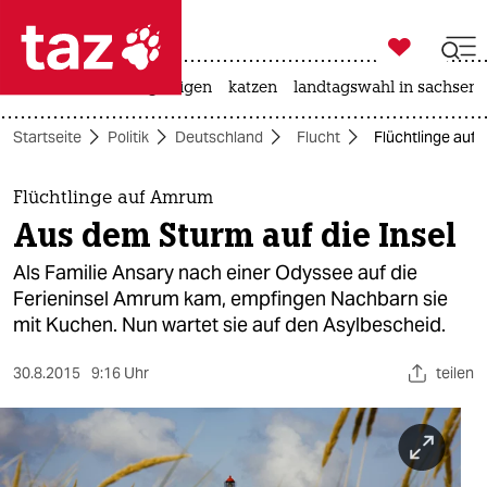

taz zahl ich
ceuta
hitze
bergsteigen
katzen
landtagswahl in sachsen-

taz zahl ich
Startseite
Politik
Deutschland
Flucht
Flüchtlinge auf 
taz zahl ich
themen
Flüchtlinge auf Amrum
Aus dem Sturm auf die Insel
politik
Als Familie Ansary nach einer Odyssee auf die
öko
Ferieninsel Amrum kam, empfingen Nachbarn sie
mit Kuchen. Nun wartet sie auf den Asylbescheid.
gesellschaft
30.8.2015
9:16 Uhr
teilen
kultur
sport