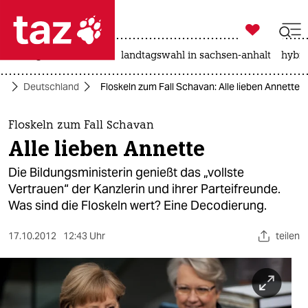

taz zahl ich
niedrigwasser
rente
landtagswahl in sachsen-anhalt
hybri

taz zahl ich
ik
Deutschland
Floskeln zum Fall Schavan: Alle lieben Annette
taz zahl ich
themen
Floskeln zum Fall Schavan
Alle lieben Annette
politik
Die Bildungsministerin genießt das „vollste
öko
Vertrauen“ der Kanzlerin und ihrer Parteifreunde.
Was sind die Floskeln wert? Eine Decodierung.
gesellschaft
17.10.2012
12:43 Uhr
teilen
kultur
sport