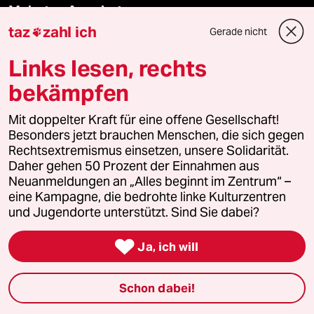
Mehr taz Angebote
taz
zahl ich
Gerade nicht

Reisen
Links lesen, rechts
bekämpfen
Kantine
Mit doppelter Kraft für eine offene Gesellschaft!
Shop
Besonders jetzt brauchen Menschen, die sich gegen
Rechtsextremismus einsetzen, unsere Solidarität.
Anzeigen
Daher gehen 50 Prozent der Einnahmen aus
Neuanmeldungen an „Alles beginnt im Zentrum“ –
eine Kampagne, die bedrohte linke Kulturzentren
und Jugendorte unterstützt. Sind Sie dabei?
Fragen & Hilfe

Ja, ich will
Feedback
Schon dabei!
Aboservice