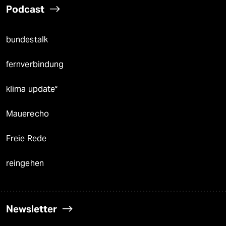
Podcast
bundestalk
fernverbindung
klima update°
Mauerecho
Freie Rede
reingehen
Newsletter