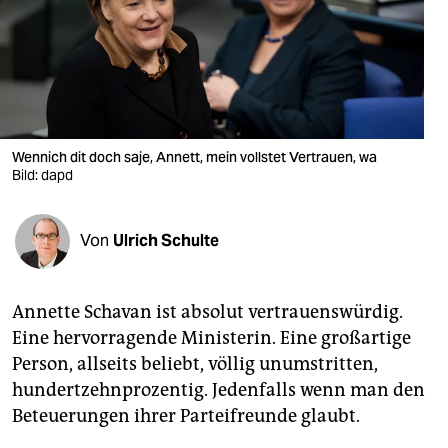
berlin
nord
wahrheit
verlag
Wennich dit doch saje, Annett, mein vollstet Vertrauen, wa
Bild: dapd
verlag
veranstaltungen
Von
Ulrich Schulte
shop
fragen & hilfe
Annette Schavan ist absolut vertrauenswürdig.
unterstützen
Eine hervorragende Ministerin. Eine großartige
Person, allseits beliebt, völlig unumstritten,
abo
hundertzehnprozentig. Jedenfalls wenn man den
genossenschaft
Beteuerungen ihrer Parteifreunde glaubt.