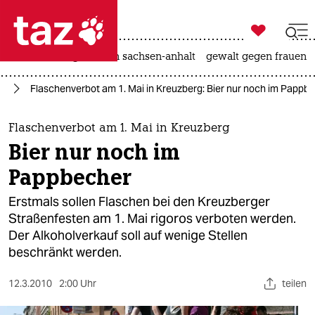

taz zahl ich
hitze
landtagswahl in sachsen-anhalt
gewalt gegen frauen

taz zahl ich
in
Flaschenverbot am 1. Mai in Kreuzberg: Bier nur noch im Pappb
taz zahl ich
themen
Flaschenverbot am 1. Mai in Kreuzberg
Bier nur noch im
politik
Pappbecher
öko
Erstmals sollen Flaschen bei den Kreuzberger
Straßenfesten am 1. Mai rigoros verboten werden.
gesellschaft
Der Alkoholverkauf soll auf wenige Stellen
beschränkt werden.
kultur
sport
12.3.2010
2:00 Uhr
teilen