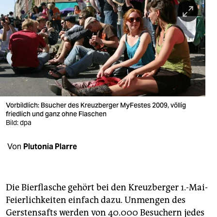
berlin
nord
wahrheit
verlag
verlag
veranstaltungen
Vorbildlich: Bsucher des Kreuzberger MyFestes 2009, völlig
friedlich und ganz ohne Flaschen
shop
Bild: dpa
fragen & hilfe
Von
Plutonia Plarre
unterstützen
abo
Die Bierflasche gehört bei den Kreuzberger 1.-Mai-
Feierlichkeiten einfach dazu. Unmengen des
genossenschaft
Gerstensafts werden von 40.000 Besuchern jedes