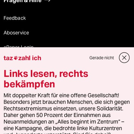
Fragen & Hilfe
Feedback
Aboservice
ePaper Login
taz
zahl ich
Gerade nicht

Downloads für Abonnierende
Links lesen, rechts
bekämpfen
© 2026 taz Verlags und Vertriebs GmbH
Mit doppelter Kraft für eine offene Gesellschaft!
Alle Rechte vorbehalten. Bei rechtlichen Fragen oder für Genehmigungen
wenden Sie sich bitte an
lizenzen@taz.de
Besonders jetzt brauchen Menschen, die sich gegen
Rechtsextremismus einsetzen, unsere Solidarität.
Daher gehen 50 Prozent der Einnahmen aus
Feedback
Redaktionsstatut
Kommune-Richtlinien
KI-
Neuanmeldungen an „Alles beginnt im Zentrum“ –
eine Kampagne, die bedrohte linke Kulturzentren
Leitlinie
Informant
Datenschutz
Impressum
AGB