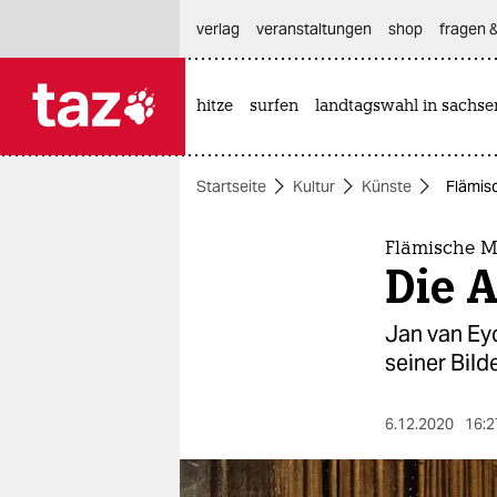
hautnavigation anspringen
hauptinhalt anspringen
footer anspringen
verlag
veranstaltungen
shop
fragen &
hitze
surfen
landtagswahl in sachse

taz zahl ich
taz zahl ich
Startseite
Kultur
Künste
Flämisc
themen
politik
Flämische M
Die 
öko
Jan van Eyc
gesellschaft
seiner Bild
kultur
6.12.2020
16:2
sport