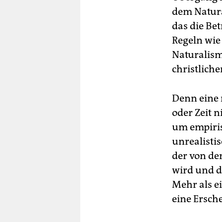
dem Natura
das die Bet
Regeln wie
Naturalism
christlich
Denn eine 
oder Zeit 
um empiri
unrealisti
der von de
wird und d
Mehr als e
eine Ersch