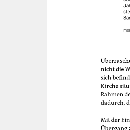
Jah
ste
Sa
meh
Die
„Zw
Sta
Eng
Überrasche
Ei
nicht die 
sich befind
Kirche situ
Rahmen des
dadurch, d
Mit der Ei
Übergang z