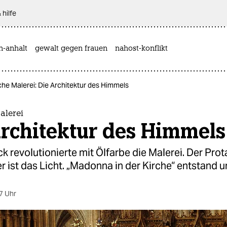
 hilfe
n-anhalt
gewalt gegen frauen
nahost-konflikt
he Malerei: Die Architektur des Himmels
alerei
Architektur des Himmels
k revolutionierte mit Ölfarbe die Malerei. Der Pro
er ist das Licht. „Madonna in der Kirche“ entstand 
7 Uhr