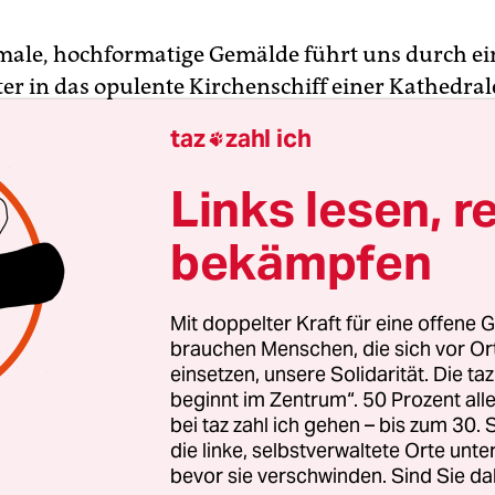
male, hochformatige Gemälde führt uns durch ei
er in das opulente Kirchenschiff einer Kathedral
 von Fenstern fließt warmes Licht über die Figure
taz
zahl ich

esus, das sie wie leuchtende Fackeln erscheinen l
 dieses Bild in der Berliner Gemäldegalerie leich
Links lesen, r
 „Die Madonna in der Kirche“ misst nur 31 mal 2
bekämpfen
.
wer zu fassen und beinahe hypnotisierend, wie die
Mit doppelter Kraft für eine offene G
stische Raum in einem Rechteck komprimiert wur
brauchen Menschen, die sich vor O
einsetzen, unsere Solidarität. Die ta
rößer als eine Postkarte ist. Das kindliche Gesich
beginnt im Zentrum“. 50 Prozent a
 elegant zur Seite geneigt; eine große Krone, die
bei taz zahl ich gehen – bis zum 30
lauen und roten Edelsteinen verziert ist, liegt sc
die linke, selbstverwaltete Orte unte
. Wie es echte Babys tun, greift der Säugling na
bevor sie verschwinden. Sind Sie da