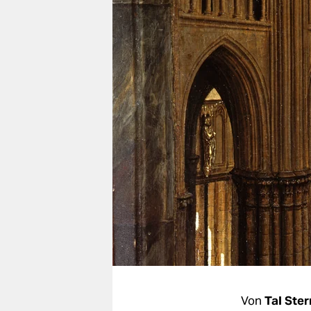
berlin
nord
wahrheit
verlag
verlag
veranstaltungen
shop
fragen & hilfe
unterstützen
abo
genossenschaft
Von
Tal Ste