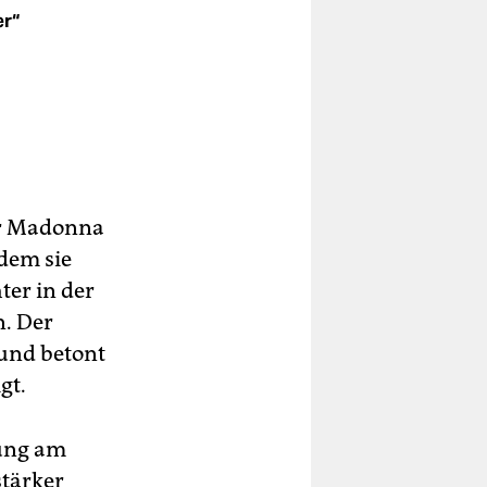
er“
h.
er Madonna
dem sie
ter in der
n. Der
und betont
gt.
lung am
stärker