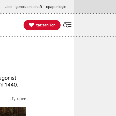
abo
genossenschaft
epaper login

taz zahl ich
taz zahl ich
tagonist
um 1440.
teilen