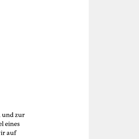
n und zur
l eines
ir auf