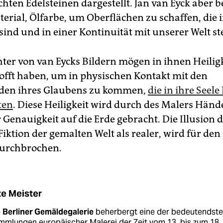
ten Edelsteinen dargestellt. Jan van Eyck aber b
erial, Ölfarbe, um Oberflächen zu schaffen, die i
sind und in einer Kontinuität mit unserer Welt s
hter von van Eycks Bildern mögen in ihnen Heilig
offt haben, um in physischen Kontakt mit den
den ihres Glaubens zu kommen,
die in ihre Seel
ten
. Diese Heiligkeit wird durch des Malers Händ
Genauigkeit auf die Erde gebracht. Die Illusion d
 Fiktion der gemalten Welt als realer, wird für den
durchbrochen.
te Meister
e
Berliner Gemäldegalerie
beherbergt eine der bedeutendst
mlungen euro­päischer Malerei der Zeit vom 13. bis zum 18.