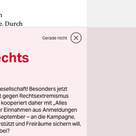
n
e. Durch
n von
Gerade nicht
ässt.
t zu
echts
4
ser
esellschaft! Besonders jetzt
de, das
rt gegen Rechtsextremismus
z kooperiert daher mit „Alles
t der
ller Einnahmen aus Anmeldungen
 mit
. September – an die Kampagne,
hwer auf
rstützt und Freiräume sichern will,
ch ihrer
bei?