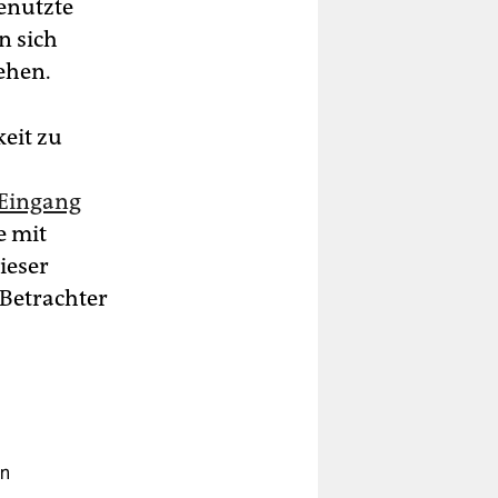
enutzte
n sich
tehen.
keit zu
e Eingang
e mit
ieser
 Betrachter
en