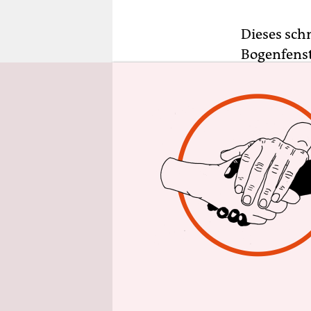
epaper login
Dieses sch
Bogenfenst
eine Reihe
Maria und J
Dennoch ist
übersehen.
Zentimeter
Es ist sch
hyperreali
nur wenig g
Madonna ist
königlich b
ihrem Haupt