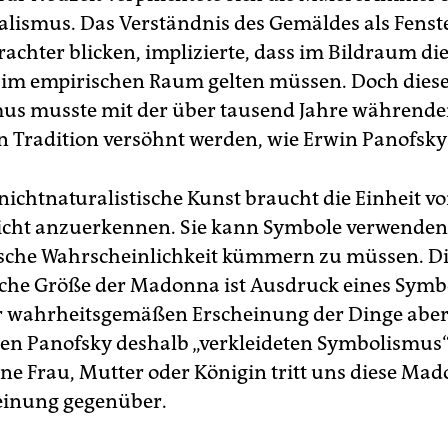
lismus. Das Verständnis des Gemäldes als Fenst
rachter blicken, implizierte, dass im Bildraum di
 im empirischen Raum gelten müssen. Doch dies
us musste mit der über tausend Jahre während
en Tradition versöhnt werden, wie Erwin Panofsk
nichtnaturalistische Kunst braucht die Einheit 
nicht anzuerkennen. Sie kann Symbole verwenden
sche Wahrscheinlichkeit kümmern zu müssen. D
sche Größe der Madonna ist Ausdruck eines Symb
r wahrheitsgemäßen Erscheinung der Dinge aber
en Panofsky deshalb „verkleideten Symbolismus
ine Frau, Mutter oder Königin tritt uns diese Mad
einung gegenüber.