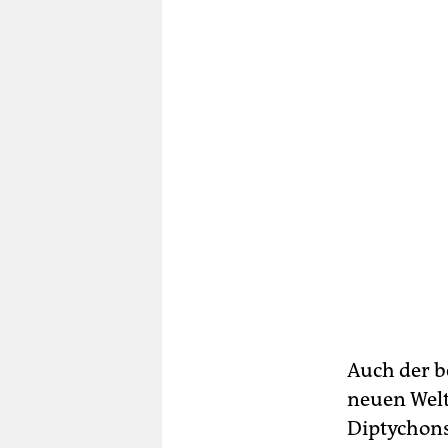
Auch der b
neuen Welt 
Diptychons