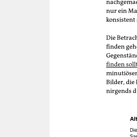
nachgemach
nur ein Mat
konsistent 
Die Betrac
finden geh
Gegenstän
finden soll
minutiöser 
Bilder, die
nirgends 
Al
Di
Sam