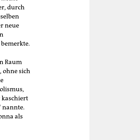
er, durch
eselben
er neue
en
y bemerkte.
von Raum
, ohne sich
ie
olismus,
 kaschiert
“ nannte.
onna als