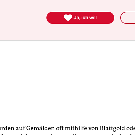
n Halskette.

Ja, ich will
rden auf Gemälden oft mithilfe von Blattgold od