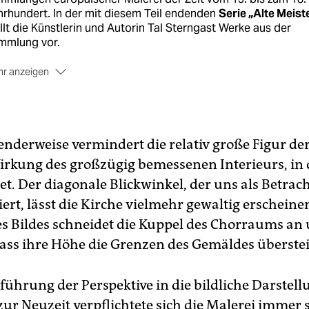
rhundert. In der mit diesem Teil endenden
Serie „Alte Meist
llt die Künst­lerin und Autorin Tal Sterngast Werke aus der
mmlung vor.
r anzeigen
 Texte der Serie versammelt in erweiterter Form nun ein Buc
ölf Bilder. Betrachtungen aus der Gemäldegalerie der
atlichen Museen zu Berlin“
erscheint bei Hatje Cantz, auf
lisch und Deutsch. 112 Seiten, 14 Abbildungen, 24 Euro.
nderweise vermindert die relativ große Figur d
ne Leseprobe ist
hier zu finden
.
Wirkung des großzügig bemessenen Interieurs, in 
et. Der diagonale Blickwinkel, der uns als Betrach
iert, lässt die Kirche vielmehr gewaltig erscheine
 Bildes schneidet die Kuppel des Chorraums an 
ass ihre Höhe die Grenzen des Gemäldes überstei
nführung der Perspektive in die bildliche Darstel
ur Neuzeit verpflichtete sich die Malerei immer 