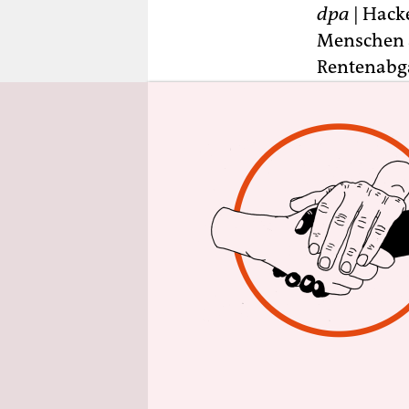
epaper login
dpa
| Hack
Menschen a
Rentenabga
Zugriff au
Marinow a
anonyme N
Nach einer
Borissow b
zentrale S
dass es da
(Renten-)V
seien 3 Pr