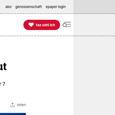
abo
genossenschaft
epaper login

taz zahl ich
taz zahl ich
ut
r 7
teilen