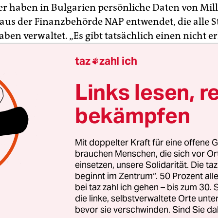
er haben in Bulgarien persönliche Daten von Mil
us der Finanzbehörde NAP entwendet, die alle 
ben verwaltet. „Es gibt tatsächlich einen nicht e
f einen Server der NAP“, sagte Innenminister Mla
taz
zahl ich

m Dienstag
im Fernsehsender bTV und bestätigte
achricht von Hackern
.
Links lesen, r
 Sitzung des Sicherheitsrats bei Ministerpräsiden
bekämpfen
estätigten auch Finanzminister Wladislaw Gor
teuerbehörde NAP
den Hackerangriff. „Es ist beu
Mit doppelter Kraft für eine offene G
bei neben persönlichen Daten auch um Steuer- u
brauchen Menschen, die sich vor O
ersicherungsinformation geht“, sagte Goranow. B
einsetzen, unsere Solidarität. Die ta
beginnt im Zentrum“. 50 Prozent a
ozent der NAP-Datenbank, erläuterte er.
bei taz zahl ich gehen – bis zum 30
die linke, selbstverwaltete Orte unte
bevor sie verschwinden. Sind Sie da