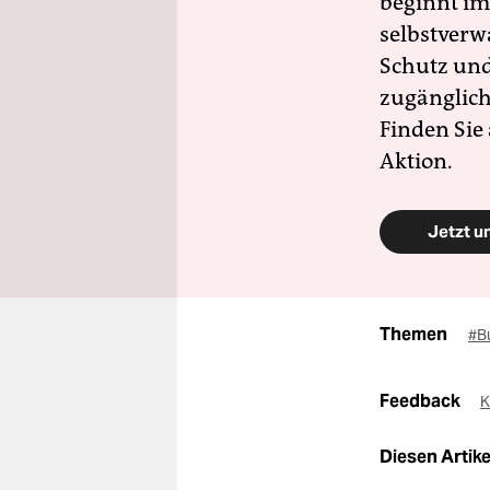
beginnt im
selbstverw
Schutz und 
zugänglich
Finden Sie
Aktion.
Jetzt u
Themen
#B
Feedback
K
Diesen Artikel