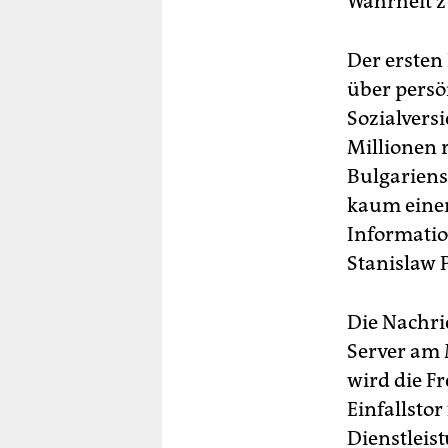
Wahrheit z
Der ersten
über persö
Sozialvers
Millionen 
Bulgariens
kaum einen
Informatio
Stanislaw 
Die Nachri
Server am 
wird die Fr
Einfallstor
Dienstleis