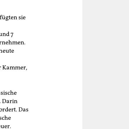
fügten sie
und 7
ternehmen.
 heute
der Kammer,
sische
. Darin
ordert. Das
ische
euer.