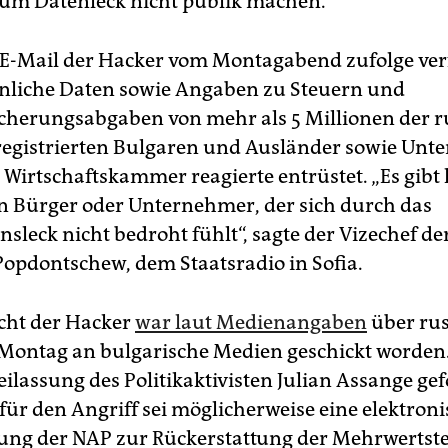
um Datenleck nicht publik machen.
 E-Mail der Hacker vom Montagabend zufolge ver
nliche Daten sowie Angaben zu Steuern und
icherungsabgaben von mehr als 5 Millionen der r
registrierten Bulgaren und Ausländer sowie Un
 Wirtschaftskammer reagierte entrüstet. „Es gibt
 Bürger oder Unternehmer, der sich durch das
nsleck nicht bedroht fühlt“, sagte der Vizechef 
Popdontschew, dem Staatsradio in Sofia.
cht der Hacker
war laut Medienangaben
über rus
Montag an bulgarische Medien geschickt worden
eilassung des Politikaktivisten Julian Assange gef
 für den Angriff sei möglicherweise eine elektron
tung der NAP zur Rückerstattung der Mehrwertst