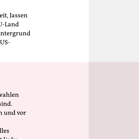
it, Jassen
EU-Land
intergrund
 US-
wahlen
sind.
h und vor
lles