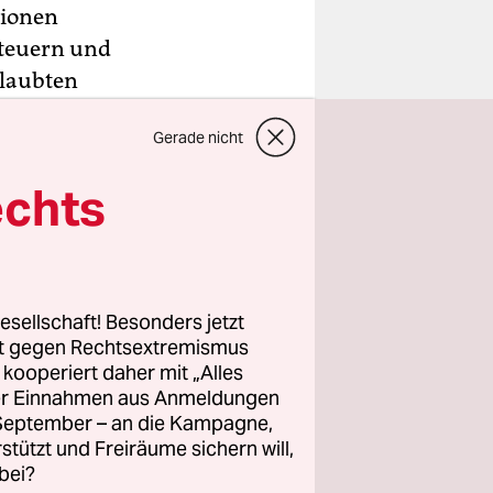
lionen
Steuern und
rlaubten
den
Gerade nicht
 eine
echts
t Boiko
anow und
die
nruhigend,
esellschaft! Besonders jetzt
nd
rt gegen Rechtsextremismus
etroffen
z kooperiert daher mit „Alles
ller Einnahmen aus Anmeldungen
. September – an die Kampagne,
rstützt und Freiräume sichern will,
bei?