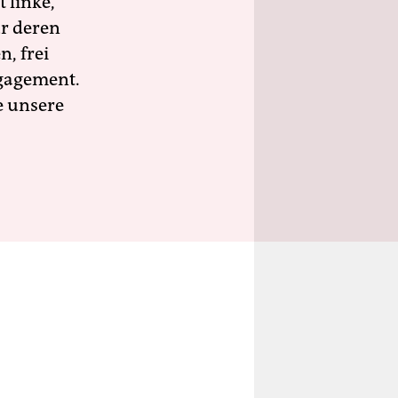
 linke,
ür deren
n, frei
ngagement.
e unsere