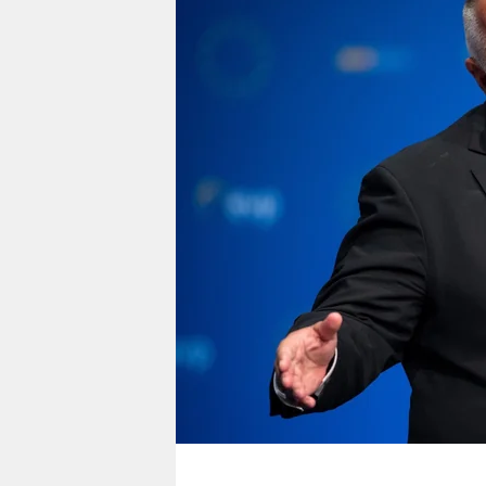
berlin
nord
wahrheit
verlag
verlag
veranstaltungen
shop
fragen & hilfe
unterstützen
abo
genossenschaft