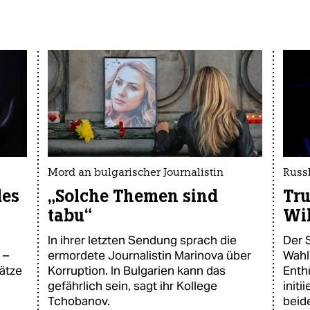
Mord an bulgarischer Journalistin
Russ
des
„Solche Themen sind
Tru
tabu“
Wik
In ihrer letzten Sendung sprach die
Der 
 –
ermordete Journalistin Marinova über
Wahl
ätze
Korruption. In Bulgarien kann das
Enth
gefährlich sein, sagt ihr Kollege
initi
Tchobanov.
beid