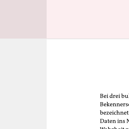
Bei drei b
Bekennersc
bezeichnet
Daten ins N