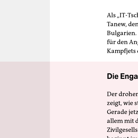
Als „IT-Tsc
Tanew, den
Bulgarien.
für den An
Kampfjets 
Die Enga
Der drohe
zeigt, wie
Gerade jet
allem mit d
Zivilgesell