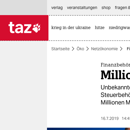
hautnavigation anspringen
hauptinhalt anspringen
footer anspringen
verlag
veranstaltungen
shop
fragen &
krieg in der ukraine
hitze
niedrigwa

taz zahl ich
taz zahl ich
Startseite
Öko
Netzökonomie
F
themen
politik
Finanzbehör
Milli
öko
Unbekannte
gesellschaft
Steuerbehö
Millionen M
kultur
sport
16.7.2019
14:4