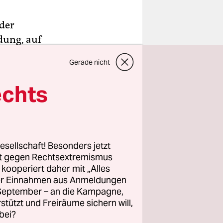
eder
dung, auf
ber nicht
Gerade nicht
 Trøndelag
fach dazu.
echts
n
den. Sport
das
 übrigens.
esellschaft! Besonders jetzt
dass sie
rt gegen Rechtsextremismus
z kooperiert daher mit „Alles
 schon.
ller Einnahmen aus Anmeldungen
. September – an die Kampagne,
seit
rstützt und Freiräume sichern will,
ar im
bei?