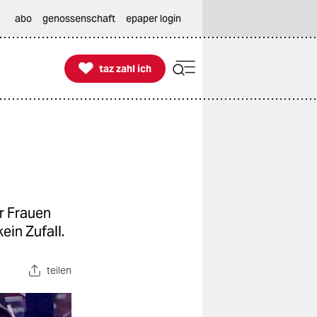
abo
genossenschaft
epaper login

taz zahl ich
taz zahl ich
r Frauen
in Zufall.
teilen