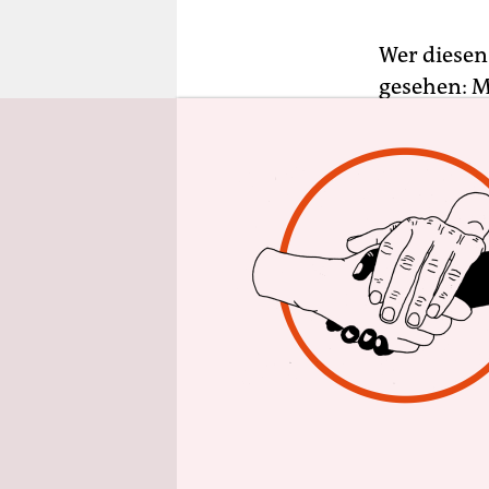
epaper login
Wer diesen
gesehen: M
dem Gepäck
nur in den
oder im dä
Für viele, 
unverhande
ist viel me
Lagerfeuer
Für zukünft
früh auf Sp
Diese Zent
Jahrzehnte