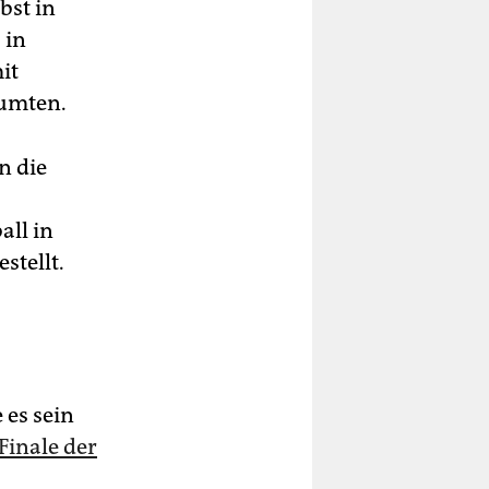
bst in
 in
it
äumten.
n die
all in
stellt.
 es sein
Finale der