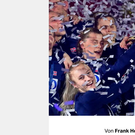
berlin
nord
wahrheit
verlag
verlag
veranstaltungen
shop
fragen & hilfe
unterstützen
abo
genossenschaft
Von
Frank H