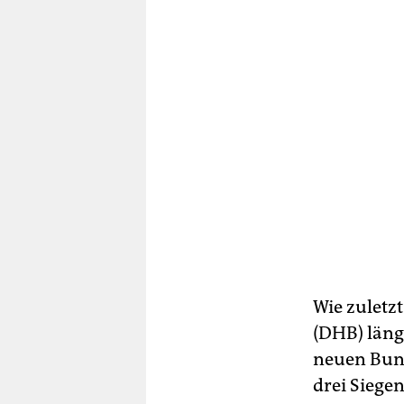
Wie zulet
(DHB) läng
neuen Bun
drei Siege