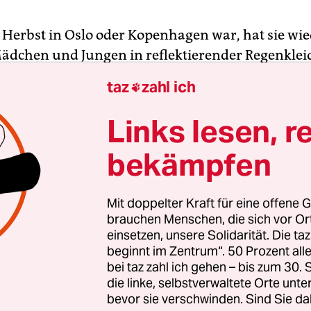
 Herbst in Oslo oder Kopenhagen war, hat sie wi
ädchen und Jungen in reflektierender Regenklei
träger oder über der Schulter die Sporttasche. A
taz
zahl ich

 Hauptstädten. Auch in der norwegischen Region
nischen Jütland gehört Sport nach der Schule ein
Links lesen, r
meist selbst sportliche Eltern ist es in Skandinavie
bekämpfen
lbar, dass die Kinder nach dem Lernen aktiv wer
hr als bei uns ein Stück Alltagskultur, die Vereine 
, um das sich versammelt wird. Auf jedem Niveau
Mit doppelter Kraft für eine offene G
ige Spitzenathletinnen und -athleten heißt das, 
brauchen Menschen, die sich vor O
einsetzen, unsere Solidarität. Die ta
ort-Internate geschickt werden, mit 12, 13 Jahren
beginnt im Zentrum“. 50 Prozent a
bei taz zahl ich gehen – bis zum 30
ralisierung wirft in Sportarten wie dem Handball 
die linke, selbstverwaltete Orte unte
n Früchte ab. Handball ist erfolgreich und sichtb
bevor sie verschwinden. Sind Sie da