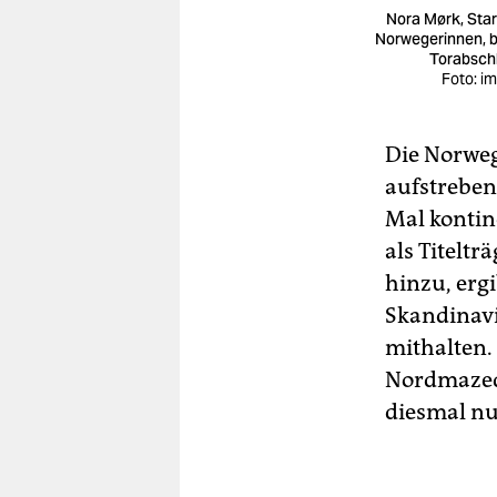
Nora Mørk, Star
Norwegerinnen, 
Torabsch
Foto: i
Die Norweg
aufstreben
Mal konti
als Titelt
hinzu, ergi
Skandinavi
mithalten.
Nordmazedo
diesmal nu