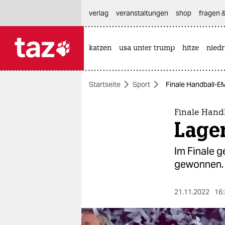
hautnavigation anspringen
hauptinhalt anspringen
footer anspringen
verlag
veranstaltungen
shop
fragen &
katzen
usa unter trump
hitze
nied

taz zahl ich
taz zahl ich
Startseite
Sport
Finale Handball-EM
themen
politik
Finale Hand
Lager
öko
Im Finale 
gesellschaft
gewonnen. D
kultur
21.11.2022
16:
sport