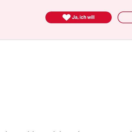
-rechtlichen Fernsehen, deswegen gibt es landeswe
orbilder.

Ja, ich will