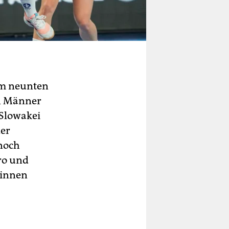
um neunten
n Männer
 Slowakei
der
 noch
ro und
sinnen