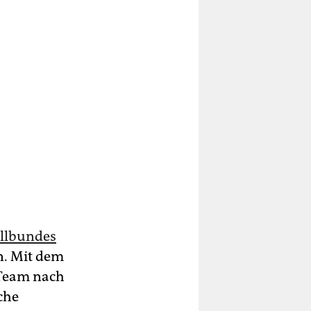
llbundes
n. Mit dem
-Team nach
che