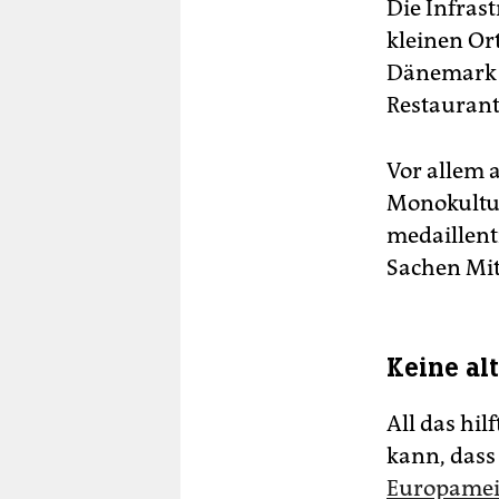
Die Infras
kleinen Or
Dänemark g
Restaurant
Vor allem 
Monokultur
medaillent
Sachen Mitt
Keine al
All das hil
kann, das
Europamei