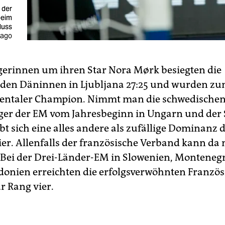
 der
beim
luss
mago
erinnen um ihren Star Nora Mørk besiegten die
den Däninnen in Ljubljana 27:25 und wurden z
nentaler Champion. Nimmt man die schwedische
räger der EM vom Jahresbeginn in Ungarn und der
bt sich eine alles andere als zufällige Dominanz 
er. Allenfalls der französische Verband kann da
 Bei der Drei-Länder-EM in Slowenien, Monteneg
nien erreichten die erfolgsverwöhnten Franzö
r Rang vier.