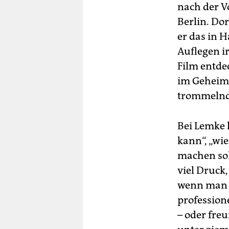
nach der Vo
Berlin. Dor
er das in H
Auflegen ir
Film entde
im Geheime
trommelnd
Bei Lemke h
kann“, „wi
machen sol
viel Druck,
wenn man b
profession
– oder fre