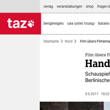
hautnavigation anspringen
hauptinhalt anspringen
footer anspringen
verlag
veranstaltungen
shop
fragen &
bergsteigen
usa unter trump
katzen

taz zahl ich
taz zahl ich
Startseite
Nord
Film übers Filmemac
themen
politik
Film übers 
Handl
öko
Schauspiel
gesellschaft
Berlinische
kultur
9.6.2017
18:22
sport