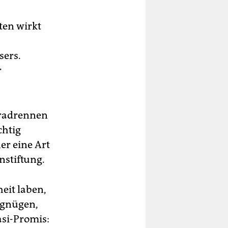
ten wirkt
sers.
r
rradrennen
chtig
er eine Art
nstiftung.
eit laben,
rgnügen,
asi-Promis: