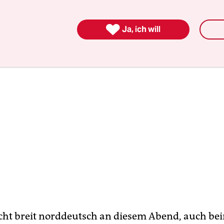
 in solchen Momenten glatt vergessen.

Ja, ich will
icht breit norddeutsch an diesem Abend, auch b