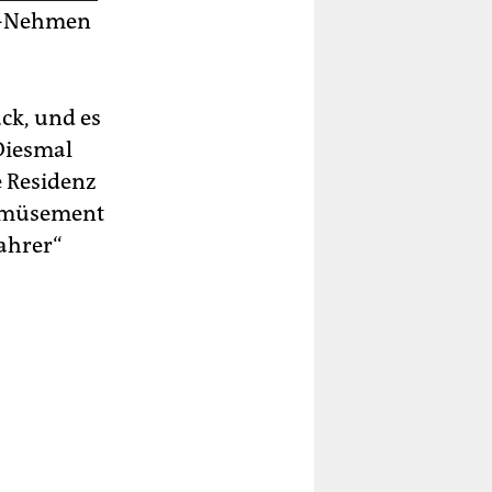
pe-Nehmen
ück, und es
Diesmal
e Residenz
 Amüsement
ahrer“