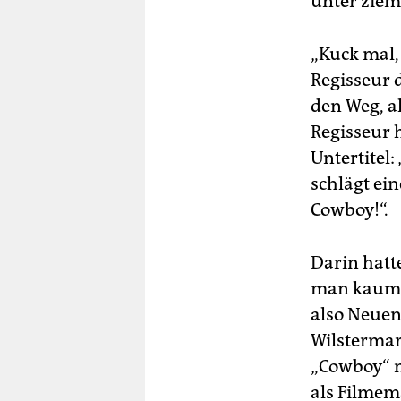
unter ziem
„Kuck mal,
Regisseur 
den Weg, a
Regisseur 
Untertitel:
schlägt ei
Cowboy!“.
Darin hatte
man kaum v
also Neuen
Wilstermar
„Cowboy“ m
als Filmema