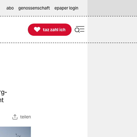
abo
genossenschaft
epaper login

taz zahl ich
taz zahl ich
rg-
mt
teilen