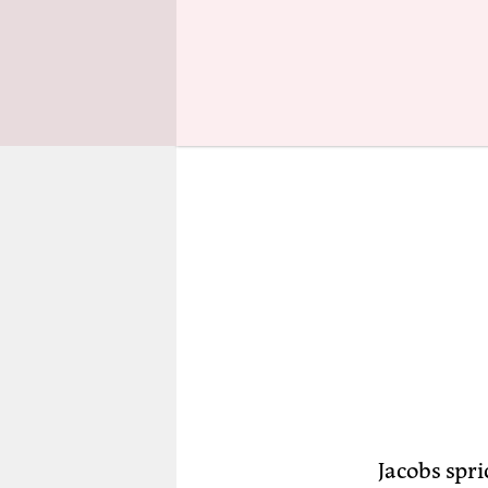
könnte man
Jacobs spr