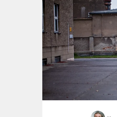
berlin
nord
wahrheit
verlag
verlag
veranstaltungen
shop
fragen & hilfe
unterstützen
abo
genossenschaft