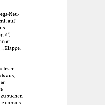
wegs-Neu-
mit auf
als
gat“,
nn er
, „Klappe,
u lesen
ds aus,
hen
te
 zu suchen
wie damals