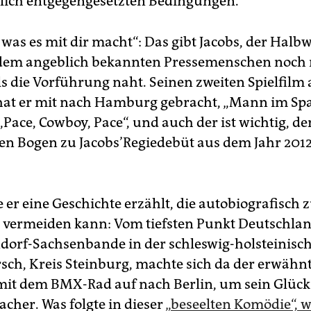
lich entgegengesetzten Bedingungen.
 was es mit dir macht“: Das gibt Jacobs, der Halb
dem angeblich bekannten Pressemenschen noch 
ls die Vorführung naht. Seinen zweiten Spielfilm 
hat er mit nach Hamburg gebracht, „Mann im Spa
 „Pace, Cowboy, Pace“, und auch der ist wichtig, de
nen Bogen zu Jacobs’Regiedebüt aus dem Jahr 2012
 er eine Geschichte erzählt, die autobiografisch z
ermeiden kann: Vom tiefsten Punkt Deutschlan
dorf-Sachsenbande in der schleswig-holsteinisc
sch, Kreis Steinburg, machte sich da der erwähn
it dem BMX-Rad auf nach Berlin, um sein Glück
cher. Was folgte in dieser
„beseelten Komödie“, 