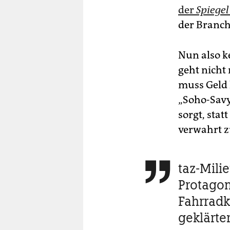
der
Spiegel
der Branch
Nun also ke
geht nicht
muss Geld 
„Soho-Savy
sorgt, sta
verwahrt z
taz-Milie

Protagoni
Fahrradk
geklärte