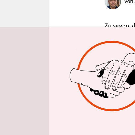
Von
epaper login
Zu sagen, 
untertreibe
gänzlich 
Hamburg, 
Staatsoper,
Brogues he
oder auf ir
nach und n
Produktion
die verein
„Du bist do
uns doch a