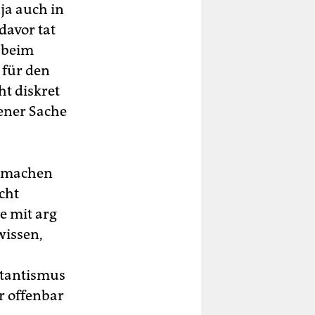
 ja auch in
 davor tat
– beim
 für den
t diskret
ener Sache
es machen
cht
e mit arg
wissen,
ttantismus
r offenbar