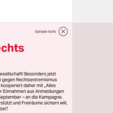
t’s,
Gerade nicht
oche in
er
echts
nen
le gelegt
 die er
esellschaft! Besonders jetzt
rt gegen Rechtsextremismus
ind, und an
z kooperiert daher mit „Alles
ller Einnahmen aus Anmeldungen
. September – an die Kampagne,
Wir kennen
rstützt und Freiräume sichern will,
bei?
r das