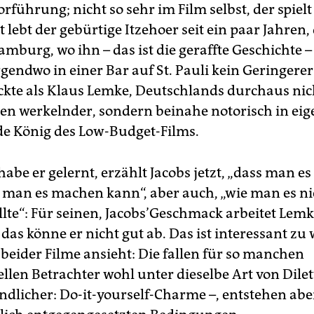
rführung; nicht so sehr im Film selbst, der spielt
t lebt der gebürtige Itzehoer seit ein paar Jahren,
amburg, wo ihn – das ist die geraffte Geschichte 
gendwo in einer Bar auf St. Pauli kein Geringerer
ckte als Klaus Lemke, Deutschlands durchaus nich
n werkelnder, sondern beinahe notorisch in eig
e König des Low-Budget-Films.
abe er gelernt, erzählt Jacobs jetzt, „dass man 
e man es machen kann“, aber auch, „wie man es ni
lte“: Für seinen, Jacobs’Geschmack arbeitet Lemk
 das könne er nicht gut ab. Das ist interessant zu 
eider Filme ansieht: Die fallen für so manchen
ellen Betrachter wohl unter dieselbe Art von Dile
undlicher: Do-it-yourself-Charme –, entstehen abe