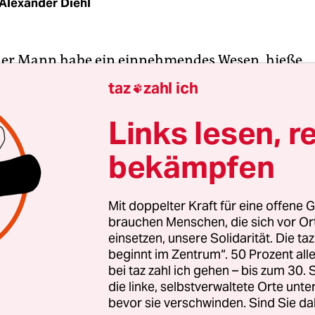
Alexander Diehl
der Mann habe ein einnehmendes Wesen, hieße
n. Wenn Timo Jacobs will, dann besteht er, schein
taz
zahl ich

aus Charisma. Am Premierenabend vergangene W
im kommunalen Kino Metropolis gleich neben d
Links lesen, r
 wuselt er in gut sitzendem Dreiteiler und silber
bekämpfen
rum, die eine Hand ständig um irgendwessen Tail
gendwessen Schulter, die andere voller Freikarten,
ach verteilt: an Freunde, neue und alte, an
Mit doppelter Kraft für eine offene G
brauchen Menschen, die sich vor O
sbeteiligte, von denen eine Handvoll angereist s
einsetzen, unsere Solidarität. Die ta
zelten Medienvertreter.
beginnt im Zentrum“. 50 Prozent a
bei taz zahl ich gehen – bis zum 30
ch von der Presse, oder? – Ja, stimmt, bin ich. – „
die linke, selbstverwaltete Orte unte
bevor sie verschwinden. Sind Sie da
uch irgendwoher, oder?“ – Nee, tun wir nicht, abe