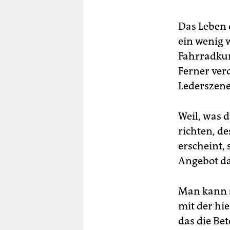
Das Leben 
ein wenig w
Fahrradkur
Ferner verd
Lederszene
Weil, was 
richten, d
erscheint,
Angebot da
Man kann s
mit der hi
das die Be