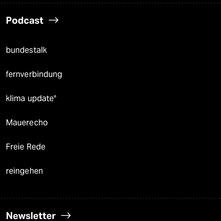
Podcast
bundestalk
fernverbindung
klima update°
Mauerecho
Freie Rede
reingehen
Newsletter