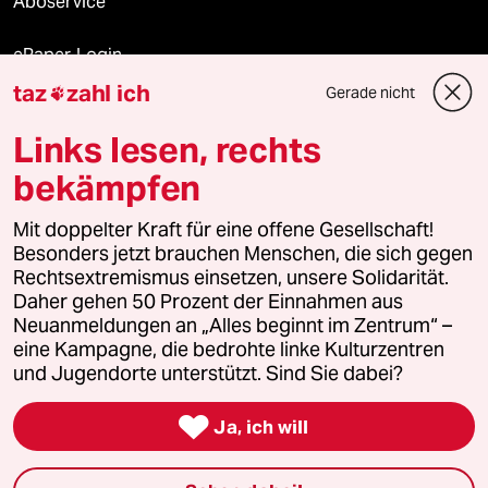
Aboservice
ePaper Login
taz
zahl ich
Gerade nicht

Downloads für Abonnierende
Links lesen, rechts
bekämpfen
© 2026 taz Verlags und Vertriebs GmbH
Alle Rechte vorbehalten. Bei rechtlichen Fragen oder für Genehmigungen
Mit doppelter Kraft für eine offene Gesellschaft!
wenden Sie sich bitte an
lizenzen@taz.de
Besonders jetzt brauchen Menschen, die sich gegen
Rechtsextremismus einsetzen, unsere Solidarität.
Daher gehen 50 Prozent der Einnahmen aus
Feedback
Redaktionsstatut
Kommune-Richtlinien
KI-
Neuanmeldungen an „Alles beginnt im Zentrum“ –
eine Kampagne, die bedrohte linke Kulturzentren
Leitlinie
Informant
Datenschutz
Impressum
AGB
und Jugendorte unterstützt. Sind Sie dabei?
Seitenwende
Einwilligungen widerrufen (Ads)

Ja, ich will