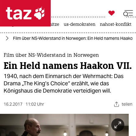

taz zahl ich
krieg in der ukraine
hitze
us-demokraten
nahost-konflikt

taz zahl ich
us
Film über NS-Widerstand in Norwegen: Ein Held namens Haakon 
taz zahl ich
themen
Film über NS-Widerstand in Norwegen
Ein Held namens Haakon VII.
politik
1940, nach dem Einmarsch der Wehrmacht: Das
öko
Drama „The King’s Choice“ erzählt, wie das
Königshaus die Demokratie verteidigen will.
gesellschaft
16.2.2017
11:02 Uhr
teilen
kultur
sport