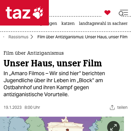

taz zahl ich
ceuta
hitze
bergsteigen
katzen
landtagswahl in sachsen-

taz zahl ich
Rassismus
Film über Antiziganismus: Unser Haus, unser Film
taz zahl ich
themen
Film über Antiziganismus
Unser Haus, unser Film
politik
In „Amaro Filmos – Wir sind hier“ berichten
öko
Jugendliche über ihr Leben im „Block“ am
Ostbahnhof und ihren Kampf gegen
gesellschaft
antiziganistische Vorurteile.
kultur
19.1.2023
8:00 Uhr
teilen
sport