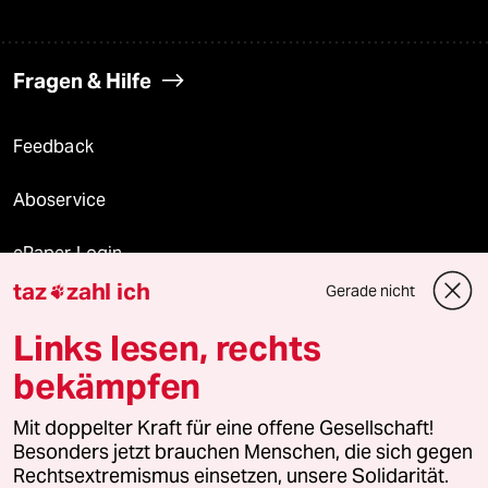
Fragen & Hilfe
Feedback
Aboservice
ePaper Login
taz
zahl ich
Gerade nicht

Downloads für Abonnierende
Links lesen, rechts
bekämpfen
© 2026 taz Verlags und Vertriebs GmbH
Mit doppelter Kraft für eine offene Gesellschaft!
Alle Rechte vorbehalten. Bei rechtlichen Fragen oder für Genehmigungen
wenden Sie sich bitte an
lizenzen@taz.de
Besonders jetzt brauchen Menschen, die sich gegen
Rechtsextremismus einsetzen, unsere Solidarität.