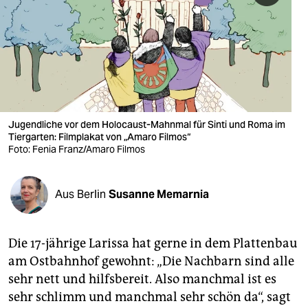
berlin
nord
wahrheit
verlag
verlag
Jugendliche vor dem Holocaust-Mahnmal für Sinti und Roma im
Tiergarten: Filmplakat von „Amaro Filmos“
veranstaltungen
Foto: Fenia Franz/Amaro Filmos
shop
Aus Berlin
Susanne Memarnia
fragen & hilfe
unterstützen
Die 17-jährige Larissa hat gerne in dem Plattenbau
abo
am Ostbahnhof gewohnt: „Die Nachbarn sind alle
sehr nett und hilfsbereit. Also manchmal ist es
genossenschaft
sehr schlimm und manchmal sehr schön da“, sagt