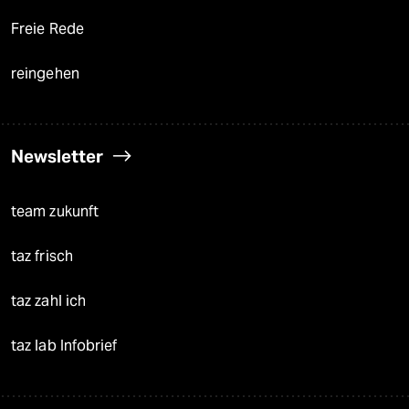
Freie Rede
reingehen
Newsletter
team zukunft
taz frisch
taz zahl ich
taz lab Infobrief