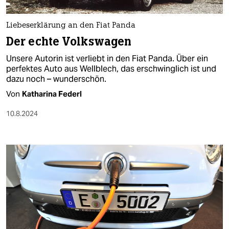
berlin
nord
Liebeserklärung an den Fiat Panda
Der echte Volkswagen
wahrheit
Unsere Autorin ist verliebt in den Fiat Panda. Über ein
verlag
perfektes Auto aus Wellblech, das erschwinglich ist und
dazu noch – wunderschön.
verlag
Von
Katharina Federl
veranstaltungen
10.8.2024
shop
fragen & hilfe
unterstützen
abo
genossenschaft