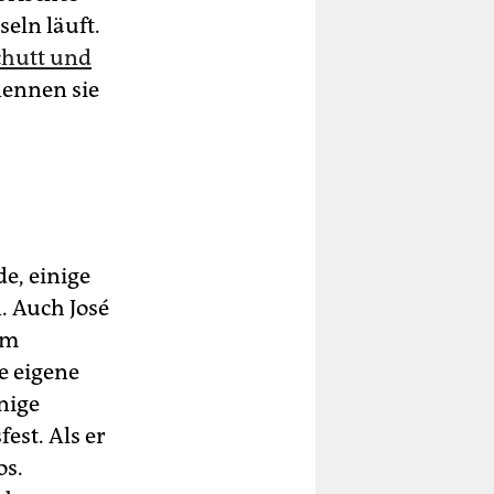
eln läuft.
hutt und
nennen sie
e, einige
. Auch José
im
e eigene
nige
st. Als er
os.