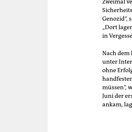
Zweimal ve
Sicherheits
Genozid“, s
„Dort lage
in Vergess
Nach dem B
unter Inte
ohne Erfol
handfesten
müssen“, w
Juni der e
ankam, lag