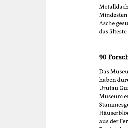
Metalldach
Mindestens
Asche
gesu
das älteste
90 Forsc
Das Museum
haben durc
Urutau Gua
Museum erf
Stammesges
Häuserblöc
aus der Fe