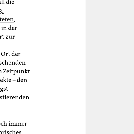
ll die
3.
teten
,
in der
rt zur
 Ort der
rschenden
m Zeitpunkt
ekte – den
gst
istierenden
noch immer
risches