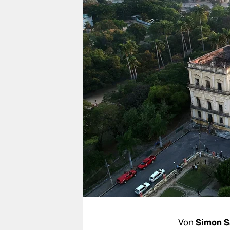
berlin
nord
wahrheit
verlag
verlag
veranstaltungen
shop
fragen & hilfe
unterstützen
abo
genossenschaft
Von
Simon S