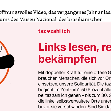
hoffnungsvolles Video, das vergangenes Jahr anläs
äums des Museu Nacional, des brasilianischen
seums in Rio de Janeiro, veröffentlicht wurde. S
taz
zahl ich

wirkt es wie ein Nachruf. „Die meisten lieben das
gio Nascimento darin. Er ist sichtlich gerührt. N
Links lesen, r
e Seele des Museums. Seit 1975 arbeitet er dort, zu
bekämpfen
te in der Geschäftsführung.
e Zeremonie gab es trotz Jubiläum nicht, etwas K
Mit doppelter Kraft für eine offene G
chen. Der Grund: zu wenig Geld, mal wieder. 10 d
brauchen Menschen, die sich vor O
einsetzen, unsere Solidarität. Die ta
ume waren damals geschlossen. Von der Regie
beginnt im Zentrum“. 50 Prozent a
 Feier. Überrascht hat das nicht; dass ein brasil
bei taz zahl ich gehen – bis zum 30
das Museum betreten hat, ist über sechzig Jahre h
die linke, selbstverwaltete Orte unte
 trotzdem: Noch auf der Jubiläumsfeier kündigte
bevor sie verschwinden. Sind Sie da