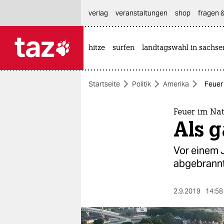
hautnavigation anspringen
hauptinhalt anspringen
footer anspringen
verlag
veranstaltungen
shop
fragen &
hitze
surfen
landtagswahl in sachse

taz zahl ich
taz zahl ich
Startseite
Politik
Amerika
Feuer 
themen
politik
Feuer im Na
Als g
öko
Vor einem J
gesellschaft
abgebrannt
kultur
2.9.2019
14:58
sport