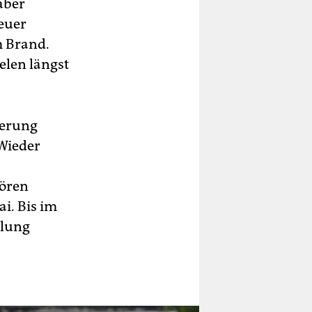
aber
neuer
 Brand.
elen längst
ierung
Wieder
hören
i. Bis im
hlung