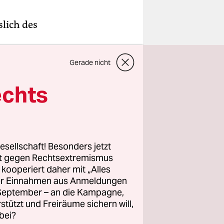
slich des
ieht man es
Gerade nicht
 Museum“,
ascimento
echts
nächst im
leines
esellschaft! Besonders jetzt
er 30
rt gegen Rechtsextremismus
z kooperiert daher mit „Alles
rung kam
ller Einnahmen aus Anmeldungen
ianischer
. September – an die Kampagne,
er. Hoffen
rstützt und Freiräume sichern will,
 die
bei?