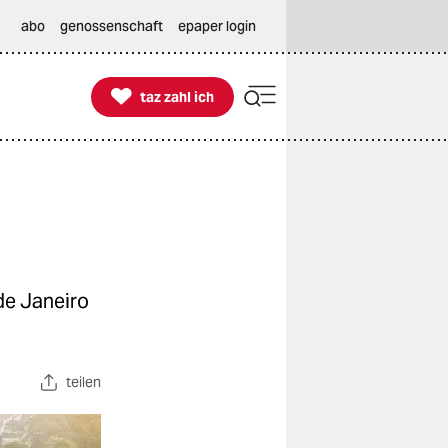
abo
genossenschaft
epaper login

taz zahl ich
taz zahl ich
de Janeiro
teilen