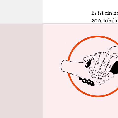
epaper login
Es ist ein 
200. Jubil
Nationalmu
heute an, 
erklärt Sér
gilt als di
Lager, heu
Eine üppig
musste rei
Museumsrä
niemand zur
Präsident 
konnte man