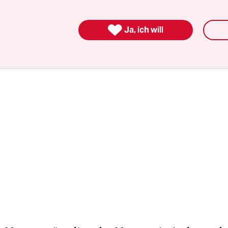
 Entwicklungsbank langersehnte Finanzmittel in
öhe an.

Ja, ich will