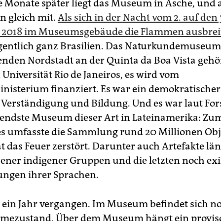
 Monate später liegt das Museum in Asche, und a
 gleich mit.
Als sich in der Nacht vom 2. auf den 
 2018 im Museumsgebäude die Flammen ausbrei
gentlich ganz Brasilien. Das Naturkundemuseum 
den Nordstadt an der Quinta da Boa Vista gehö
 Universität Rio de Janeiros, es wird vom
nisterium finanziert. Es war ein demokratischer
r Verständigung und Bildung. Und es war laut Fo
endste Museum dieser Art in Lateinamerika: Zu
s umfasste die Sammlung rund 20 Millionen Obj
t das Feuer zerstört. Darunter auch Artefakte län
ener indigener Gruppen und die letzten noch ex
ngen ihrer Sprachen.
t ein Jahr vergangen. Im Museum befindet sich 
mezustand. Über dem Museum hängt ein proviso