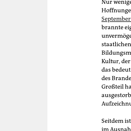
Nur wenige
Hoffnungen
September
brannte ei
unvermögen
staatlichen
Bildungsmi
Kultur, de
das bedeut
des Brande
Großteil ha
ausgestorb
Aufzeichnu
Seitdem is
im Ausnah