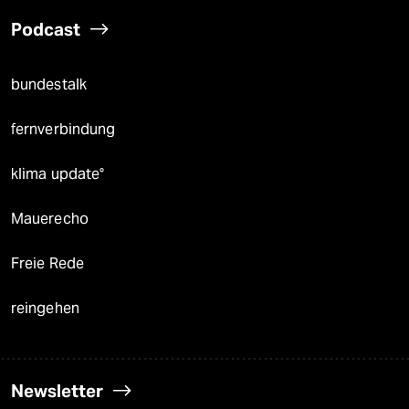
Podcast
bundestalk
fernverbindung
klima update°
Mauerecho
Freie Rede
reingehen
Newsletter