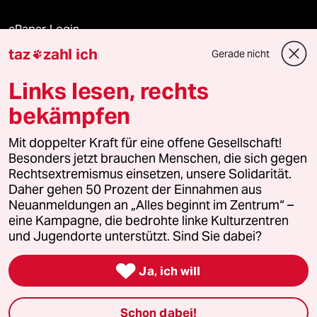
ePaper Login
taz
zahl ich
Gerade nicht

Downloads für Abonnierende
Links lesen, rechts
bekämpfen
© 2026 taz Verlags und Vertriebs GmbH
Mit doppelter Kraft für eine offene Gesellschaft!
Alle Rechte vorbehalten. Bei rechtlichen Fragen oder für Genehmigungen
wenden Sie sich bitte an
lizenzen@taz.de
Besonders jetzt brauchen Menschen, die sich gegen
Rechtsextremismus einsetzen, unsere Solidarität.
Daher gehen 50 Prozent der Einnahmen aus
Feedback
Redaktionsstatut
Kommune-Richtlinien
KI-
Neuanmeldungen an „Alles beginnt im Zentrum“ –
eine Kampagne, die bedrohte linke Kulturzentren
Leitlinie
Informant
Datenschutz
Impressum
AGB
und Jugendorte unterstützt. Sind Sie dabei?
Seitenwende
Einwilligungen widerrufen (Ads)

Ja, ich will
Schon dabei!