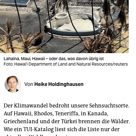
berlin
nord
wahrheit
verlag
verlag
Lahaina, Maui, Hawaii – oder das, was davon übrig ist
Foto: Hawai'i Department of Land and Natural Resources/reuters
veranstaltungen
shop
Von
Heike Holdinghausen
fragen & hilfe
unterstützen
Der Klimawandel bedroht unsere Sehnsuchtsorte.
Auf Hawaii, Rhodos, Teneriffa, in Kanada,
abo
Griechenland und der Türkei brennen die Wälder.
genossenschaft
Wie ein TUI-Katalog liest sich die Liste nur der