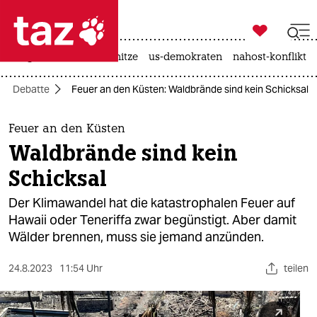

taz zahl ich
krieg in der ukraine
hitze
us-demokraten
nahost-konflikt

taz zahl ich
Debatte
Feuer an den Küsten: Waldbrände sind kein Schicksal
taz zahl ich
themen
Feuer an den Küsten
Waldbrände sind kein
politik
Schicksal
öko
Der Klimawandel hat die katastrophalen Feuer auf
Hawaii oder Teneriffa zwar begünstigt. Aber damit
gesellschaft
Wälder brennen, muss sie jemand anzünden.
kultur
24.8.2023
11:54 Uhr
teilen
sport