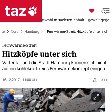

taz zahl ich
hitze
surfen
landtagswahl in sachsen-anhalt
gewalt gegen

taz zahl ich
eite
Nord
Hamburg
Fernwärme-Streit: Hitzköpfe unter sich
taz zahl ich
themen
Fernwärme-Streit
Hitzköpfe unter sich
politik
Vattenfall und die Stadt Hamburg können sich nicht
öko
auf ein kohlekraftfreies Fernwärmekonzept einigen.
gesellschaft
16.12.2017
11:00 Uhr
teilen
kultur
sport