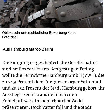
berlin
nord
wahrheit
verlag
Objekt sehr unterschiedlicher Bewertung: Kohle
Foto: dpa
verlag
Aus Hamburg
Marco Carini
veranstaltungen
Die Einigung ist gescheitert, die Gesellschafter
shop
sind heillos zerstritten. Am gestrigen Freitag
fragen & hilfe
wollte die Fernwärme Hamburg GmbH (VWH), die
unterstützen
zu 74,9 Prozent dem Energieversorger Vattenfall
und zu 25,1 Prozent der Stadt Hamburg gehört, ihr
abo
Ausstiegsszenario aus dem maroden
Kohlekraftwerk im benachbarten Wedel
genossenschaft
präsentieren. Doch Vattenfall und die Stadt