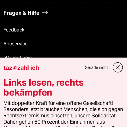
Fragen & Hilfe
Feedback
Aboservice
ePaper Login
taz
zahl ich
Gerade nicht

Downloads für Abonnierende
Links lesen, rechts
bekämpfen
© 2026 taz Verlags und Vertriebs GmbH
Mit doppelter Kraft für eine offene Gesellschaft!
Alle Rechte vorbehalten. Bei rechtlichen Fragen oder für Genehmigungen
wenden Sie sich bitte an
lizenzen@taz.de
Besonders jetzt brauchen Menschen, die sich gegen
Rechtsextremismus einsetzen, unsere Solidarität.
Daher gehen 50 Prozent der Einnahmen aus
Feedback
Redaktionsstatut
Kommune-Richtlinien
KI-