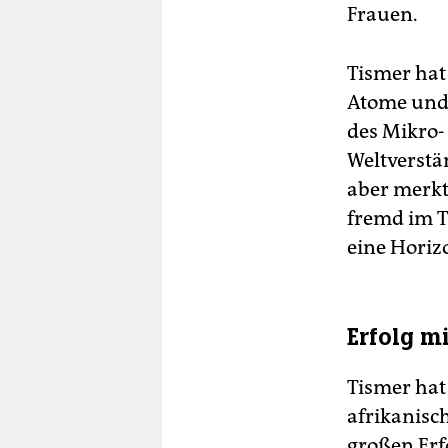
Frauen.
Tismer hat
Atome und 
des Mikro
Weltverstä
aber merkt
fremd im Th
eine Horiz
Erfolg m
Tismer hat 
afrikanisch
großen Erfo