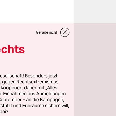
berühmt
Gerade nicht
nen Eintrag
 den Trick
echts
nschloss
usste.
 hatten
 geschafft.
esellschaft! Besonders jetzt
rt gegen Rechtsextremismus
z kooperiert daher mit „Alles
n der
ller Einnahmen aus Anmeldungen
Marie
. September – an die Kampagne,
 war.
rstützt und Freiräume sichern will,
bei?
ahmen des