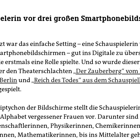
elerin vor drei großen Smart­phone­bild­
zt war das einfache Setting – eine Schauspielerin 
t­phone­bild­schir­men – gut ins Digitale zu über
ie erstmals eine Rolle spielte. Und so wurde dies
ter den Theaterschlachten
„Der Zauberberg“ vom
Berlin
und
„Reich des Todes“ aus dem Schauspie
espielt.
iptychon der Bildschirme stellt die Schauspieler
 Alphabet vergessener Frauen vor. Darunter sind 
nschaftlerinnen, Physikerinnen, Chemikerinnen
nen, Mathematikerinnen, bis ins Mittelalter ge