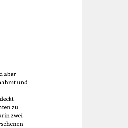
d aber
nnahmt und
deckt
chten zu
urin zwei
ersehenen