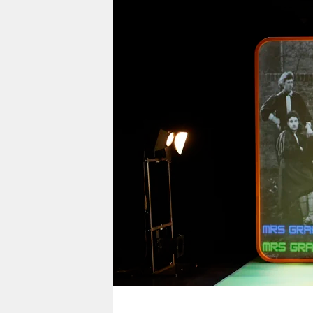
berlin
nord
wahrheit
verlag
verlag
veranstaltungen
shop
fragen & hilfe
unterstützen
abo
genossenschaft