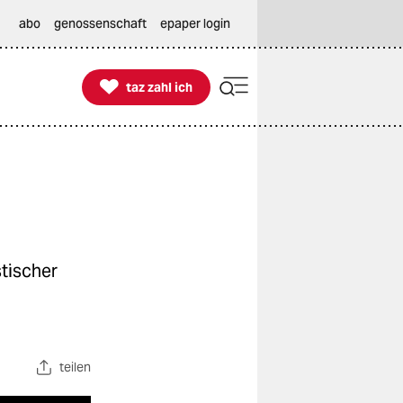
abo
genossenschaft
epaper login

taz zahl ich
taz zahl ich
tischer
teilen