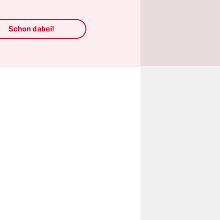
 shaped our
Schon dabei!