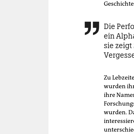
Geschichte
Die Perf

ein Alph
sie zeigt
Vergess
Zu Lebzeit
wurden ihr
ihre Namen
Forschungs
wurden. Das
interessie
unterschie