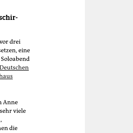
schir­
vor drei
setzen, eine
er Soloabend
 Deutschen
lhaus
in Anne
sehr viele
,
hen die