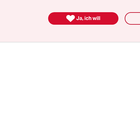
gestreamt, das am Pfingstmontag mit
„Scores that
“ von Lucy Wilke
zu Ende ging.

Ja, ich will