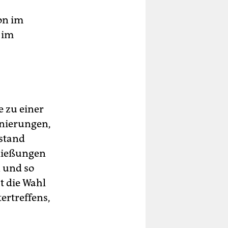
on im
 im
e zu einer
enierungen,
mstand
hließungen
 und so
t die Wahl
ertreffens,