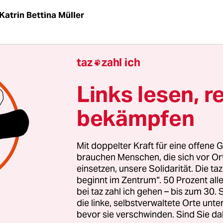
Katrin Bettina Müller
kanische Mutter wollte gern, dass ihre Tochter 
taz
zahl ich

überlegte sie schon vor der Geburt, wie sie ihr ei
sbuch der Rekorde sichern könnte. Sie verfiel auf
Links lesen, r
nders langen Vornamens, der alle Verwandten ei
bekämpfen
n die Geburtsurkunde massiv erweitert werden m
bot der Staat Texas zwar solche langen Namen, da
 Tochter es aber schon in verschiedene Talkshows
Mit doppelter Kraft für eine offene G
brauchen Menschen, die sich vor O
einsetzen, unsere Solidarität. Die ta
 Ausschnitt ihres Auftritts bei Oprah Winfrey ist i
beginnt im Zentrum“. 50 Prozent a
e „Name her. Eine Suche nach den Frauen“ von 
bei taz zahl ich gehen – bis zum 30
 finden, die damit zum Theatertreffen eingeladen
die linke, selbstverwaltete Orte unte
bevor sie verschwinden. Sind Sie da
end wurde die sechsstündige Performance im R