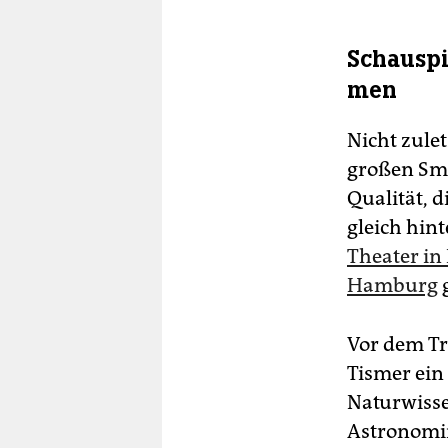
Schauspi
men
Nicht zulet
großen Smar
Qualität, d
gleich hin
Theater in 
Hamburg
g
Vor dem Tr
Tismer ein
Naturwisse
Astronomin