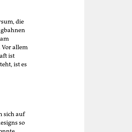
rsum, die
lugbahnen
 am
 Vor allem
ft ist
ht, ist es
n sich auf
designs so
konnte.