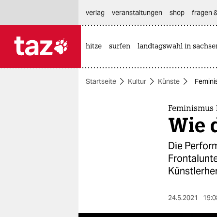
hautnavigation anspringen
hauptinhalt anspringen
footer anspringen
verlag
veranstaltungen
shop
fragen &
hitze
surfen
landtagswahl in sachse

taz zahl ich
taz zahl ich
Startseite
Kultur
Künste
Femini
themen
politik
Feminismus 
Wie 
öko
Die Perform
gesellschaft
Frontalunte
Künstlerhe
kultur
sport
24.5.2021
19:0