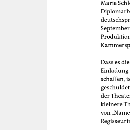
Marie Schle
Diplomarbe
deutschspr
September 
Produktions
Kammerspi
Dass es die
Einladung 
schaffen, i
geschuldet
der Theate
kleinere T
von „Name 
Regisseuri