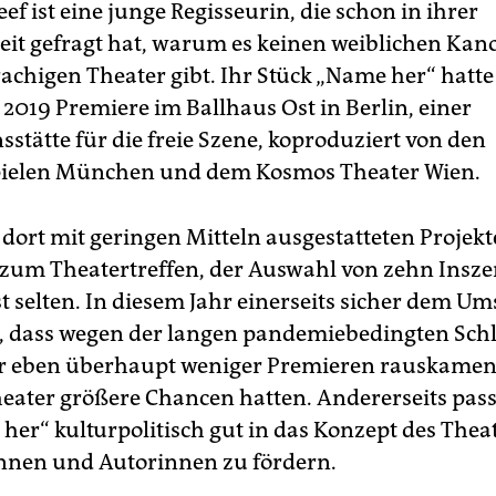
ef ist eine junge Regisseurin, die schon in ihrer
it gefragt hat, warum es keinen weiblichen Kan
achigen Thea­ter gibt. Ihr Stück „Name her“ hatte
2019 Premiere im Ballhaus Ost in Berlin, einer
stätte für die freie Szene, koproduziert von den
elen München und dem Kosmos Theater Wien.
 dort mit geringen Mitteln ausgestatteten Projekt
zum Thea­ter­tref­fen, der Auswahl von zehn Insz
st selten. In diesem Jahr einerseits sicher dem U
, dass wegen der langen pandemiebedingten Sc
r eben überhaupt weniger Premieren rauskamen
heater größere Chancen hatten. Andererseits pass
her“ kulturpolitisch gut in das Konzept des Theat
nnen und Autorinnen zu fördern.