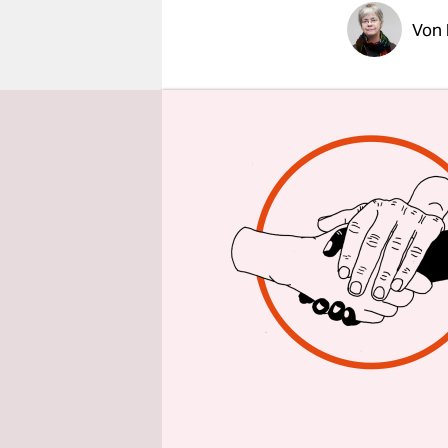
epaper login
Von
Eine ameri
wird. Also 
im Guinnes
eines beso
und für de
Später ver
Mutter und
Ein kleiner
Performanc
Schleef zu
Sonntagab