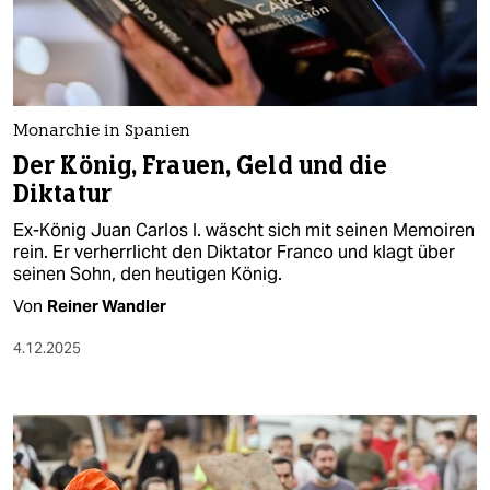
berlin
nord
wahrheit
Monarchie in Spanien
verlag
Der König, Frauen, Geld und die
Diktatur
verlag
Ex-König Juan Carlos I. wäscht sich mit seinen Memoiren
veranstaltungen
rein. Er verherrlicht den Diktator Franco und klagt über
seinen Sohn, den heutigen König.
shop
Von
Reiner Wandler
fragen & hilfe
4.12.2025
unterstützen
abo
genossenschaft