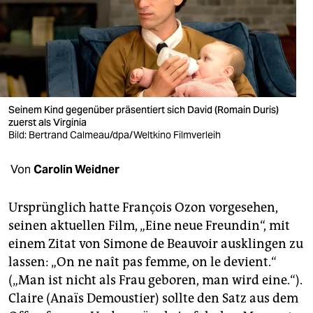
berlin
nord
wahrheit
verlag
Seinem Kind gegenüber präsentiert sich David (Romain Duris)
verlag
zuerst als Virginia
Bild: Bertrand Calmeau/dpa/Weltkino Filmverleih
veranstaltungen
Von
Carolin Weidner
shop
fragen & hilfe
Ursprünglich hatte François Ozon vorgesehen,
seinen aktuellen Film, „Eine neue Freundin“, mit
unterstützen
einem Zitat von Simone de Beauvoir ausklingen zu
abo
lassen: „On ne naît pas femme, on le devient.“
(„Man ist nicht als Frau geboren, man wird eine.“).
genossenschaft
Claire (Anaïs Demoustier) sollte den Satz aus dem