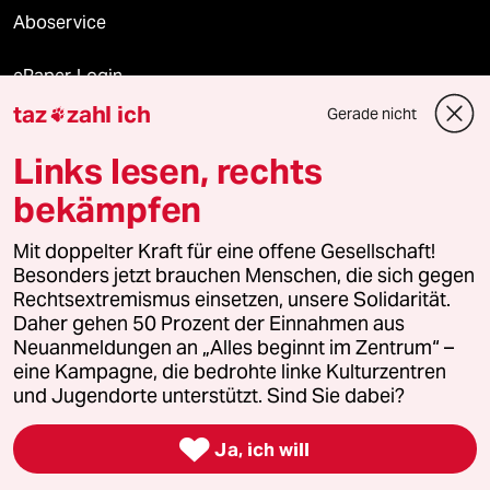
Aboservice
ePaper Login
taz
zahl ich
Gerade nicht

Downloads für Abonnierende
Links lesen, rechts
bekämpfen
© 2026 taz Verlags und Vertriebs GmbH
Alle Rechte vorbehalten. Bei rechtlichen Fragen oder für Genehmigungen
Mit doppelter Kraft für eine offene Gesellschaft!
wenden Sie sich bitte an
lizenzen@taz.de
Besonders jetzt brauchen Menschen, die sich gegen
Rechtsextremismus einsetzen, unsere Solidarität.
Daher gehen 50 Prozent der Einnahmen aus
Feedback
Redaktionsstatut
Kommune-Richtlinien
KI-
Neuanmeldungen an „Alles beginnt im Zentrum“ –
eine Kampagne, die bedrohte linke Kulturzentren
Leitlinie
Informant
Datenschutz
Impressum
AGB
und Jugendorte unterstützt. Sind Sie dabei?
Seitenwende
Einwilligungen widerrufen (Ads)

Ja, ich will