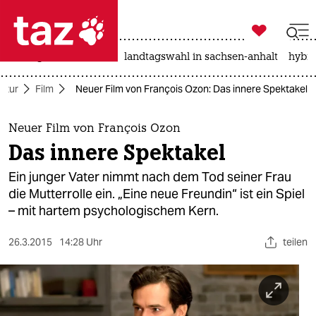

taz zahl ich
niedrigwasser
rente
landtagswahl in sachsen-anhalt
hybri

taz zahl ich
ultur
Film
Neuer Film von François Ozon: Das innere Spektakel
taz zahl ich
themen
Neuer Film von François Ozon
Das innere Spektakel
politik
Ein junger Vater nimmt nach dem Tod seiner Frau
öko
die Mutterrolle ein. „Eine neue Freundin“ ist ein Spiel
– mit hartem psychologischem Kern.
gesellschaft
26.3.2015
14:28 Uhr
teilen
kultur
sport