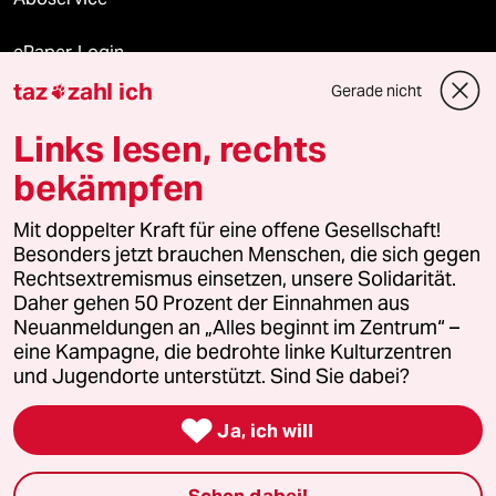
ePaper Login
taz
zahl ich
Gerade nicht

Downloads für Abonnierende
Links lesen, rechts
bekämpfen
© 2026 taz Verlags und Vertriebs GmbH
Mit doppelter Kraft für eine offene Gesellschaft!
Alle Rechte vorbehalten. Bei rechtlichen Fragen oder für Genehmigungen
wenden Sie sich bitte an
lizenzen@taz.de
Besonders jetzt brauchen Menschen, die sich gegen
Rechtsextremismus einsetzen, unsere Solidarität.
Daher gehen 50 Prozent der Einnahmen aus
Feedback
Redaktionsstatut
Kommune-Richtlinien
KI-
Neuanmeldungen an „Alles beginnt im Zentrum“ –
eine Kampagne, die bedrohte linke Kulturzentren
Leitlinie
Informant
Datenschutz
Impressum
AGB
und Jugendorte unterstützt. Sind Sie dabei?
Seitenwende
Einwilligungen widerrufen (Ads)

Ja, ich will