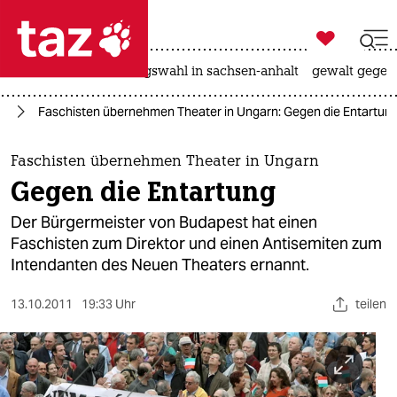

taz zahl ich
hitze
surfen
landtagswahl in sachsen-anhalt
gewalt gegen

taz zahl ich
te
Faschisten übernehmen Theater in Ungarn: Gegen die Entartun
taz zahl ich
themen
Faschisten übernehmen Theater in Ungarn
Gegen die Entartung
politik
Der Bürgermeister von Budapest hat einen
öko
Faschisten zum Direktor und einen Antisemiten zum
Intendanten des Neuen Theaters ernannt.
gesellschaft
13.10.2011
19:33 Uhr
teilen
kultur
sport