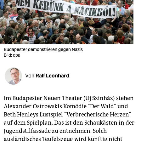
berlin
nord
wahrheit
verlag
Budapester demonstrieren gegen Nazis
Bild: dpa
verlag
veranstaltungen
Von
Ralf Leonhard
shop
fragen & hilfe
Im Budapester Neuen Theater (Uj Szinház) stehen
unterstützen
Alexander Ostrowskis Komödie "Der Wald" und
Beth Henleys Lustspiel "Verbrecherische Herzen"
abo
auf dem Spielplan. Das ist den Schaukästen in der
genossenschaft
Jugendstilfassade zu entnehmen. Solch
ausländisches Teufelszeug wird künftig nicht