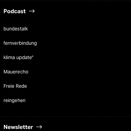
Podcast
bundestalk
fernverbindung
klima update°
Mauerecho
Freie Rede
reingehen
Newsletter