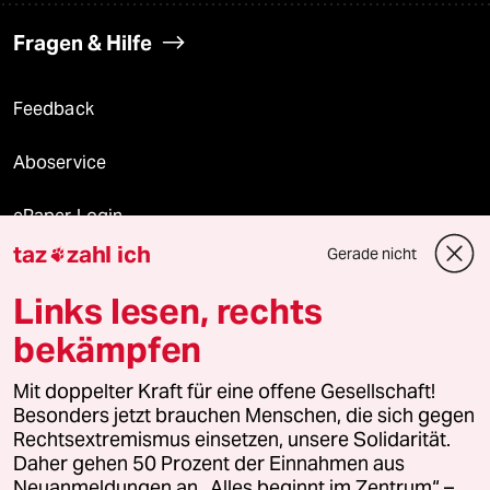
Fragen & Hilfe
Feedback
Aboservice
ePaper Login
taz
zahl ich
Gerade nicht

Downloads für Abonnierende
Links lesen, rechts
bekämpfen
© 2026 taz Verlags und Vertriebs GmbH
Mit doppelter Kraft für eine offene Gesellschaft!
Alle Rechte vorbehalten. Bei rechtlichen Fragen oder für Genehmigungen
wenden Sie sich bitte an
lizenzen@taz.de
Besonders jetzt brauchen Menschen, die sich gegen
Rechtsextremismus einsetzen, unsere Solidarität.
Daher gehen 50 Prozent der Einnahmen aus
Feedback
Redaktionsstatut
Kommune-Richtlinien
KI-
Neuanmeldungen an „Alles beginnt im Zentrum“ –