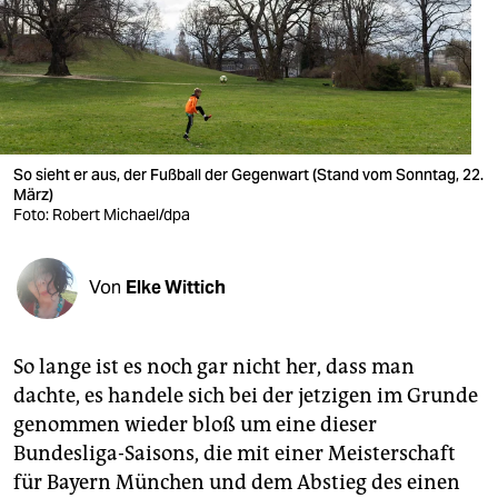
berlin
nord
wahrheit
verlag
So sieht er aus, der Fußball der Gegenwart (Stand vom Sonntag, 22.
März)
verlag
Foto: Robert Michael/dpa
veranstaltungen
shop
Von
Elke Wittich
fragen & hilfe
So lange ist es noch gar nicht her, dass man
unterstützen
dachte, es handele sich bei der jetzigen im Grunde
abo
genommen wieder bloß um eine dieser
Bundesliga-Saisons, die mit einer Meisterschaft
genossenschaft
für Bayern München und dem Abstieg des einen