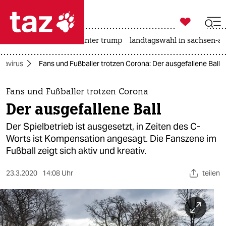

taz zahl ich
nahost-konflikt
usa unter trump
landtagswahl in sachsen-an

taz zahl ich
navirus
Fans und Fußballer trotzen Corona: Der ausgefallene Ball
taz zahl ich
themen
Fans und Fußballer trotzen Corona
Der ausgefallene Ball
politik
Der Spielbetrieb ist ausgesetzt, in Zeiten des C-
öko
Worts ist Kompensation angesagt. Die Fanszene im
Fußball zeigt sich aktiv und kreativ.
gesellschaft
23.3.2020
14:08 Uhr
teilen
kultur
sport