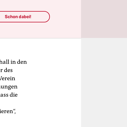
Schon dabei!
hall in den
r des
Verein
mmungen
ass die
eren“,