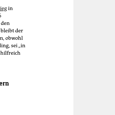
ieg
in
6
e den
bleibt der
m, obwohl
ng, sei „in
ilfreich
ern