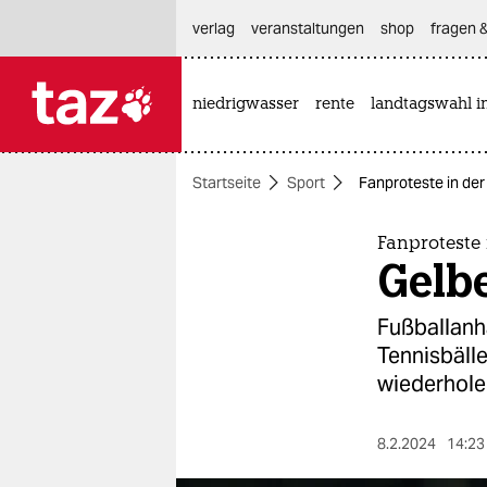
hautnavigation anspringen
hauptinhalt anspringen
footer anspringen
verlag
veranstaltungen
shop
fragen &
niedrigwasser
rente
landtagswahl i

taz zahl ich
taz zahl ich
Startseite
Sport
Fanproteste in de
themen
politik
Fanproteste 
Gelb
öko
Fußballanh
gesellschaft
Tennisbäll
wiederhole
kultur
sport
8.2.2024
14:23