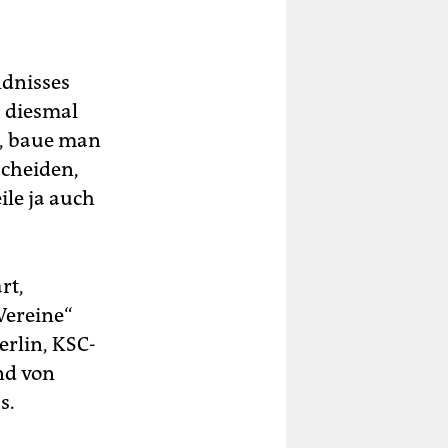
ndnisses
 diesmal
n, baue man
scheiden,
le ja auch
rt,
Vereine“
erlin, KSC-
nd von
s.