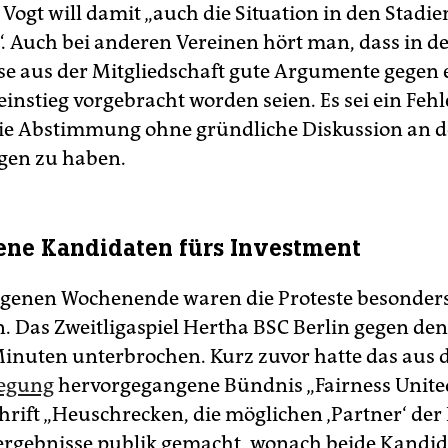
Vogt will damit „auch die Situation in den Stadie
. Auch bei anderen Vereinen hört man, dass in d
e aus der Mitgliedschaft gute Argumente gegen 
instieg vorgebracht worden seien. Es sei ein Fehl
ie Abstimmung ohne gründliche Diskussion an d
gen zu haben.
ene Kandidaten fürs Investment
enen Wochenende waren die Proteste besonders
n. Das Zweitligaspiel Hertha BSC Berlin gegen de
inuten unterbrochen. Kurz zuvor hatte das aus 
egung
hervorgegangene Bündnis „Fairness Unite
hrift „Heuschrecken, die möglichen ‚Partner‘ der
rgebnisse publik gemacht, wonach beide Kandid