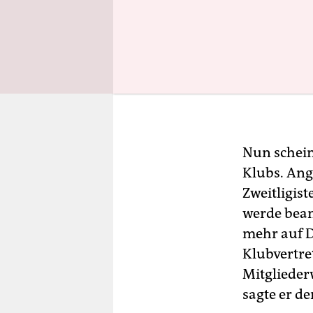
Nun schein
Klubs. Ang
Zweitligis
werde bean
mehr auf D
Klubvertre
Mitglieder
sagte er de