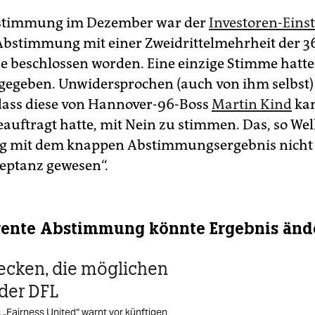
bstimmung im Dezember war der
Investoren-Einst
bstimmung mit einer Zweidrittelmehrheit der 3
ne beschlossen worden. Eine einzige Stimme hatt
gegeben. Unwidersprochen (auch von ihm selbst) 
dass diese von Hannover-96-Boss
Martin Kind
ka
auftragt hatte, mit Nein zu stimmen. Das, so Welli
g mit dem knappen Abstimmungsergebnis nicht h
zeptanz gewesen“.
rente Abstimmung könnte Ergebnis änd
cken, die möglichen
 der DFL
„Fairness United“ warnt vor künftigen