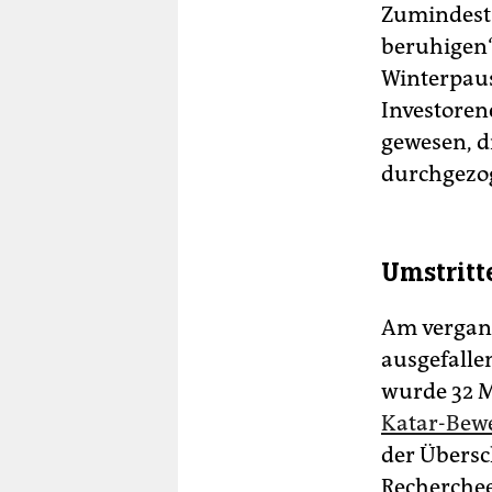
Zumindest 
beruhigen“
Winterpaus
Investorene
gewesen, d
durchgezo
Umstritt
Am vergang
ausgefalle
wurde 32 M
Katar-Bew
der Übersc
Recherchee