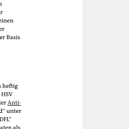
n
er
einen
er
er Basis
 heftig
n HSV
der
Anti-
d“ unter
 DFL“
aten als