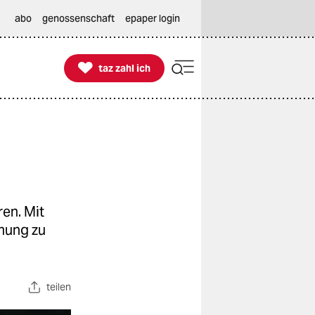
abo
genossenschaft
epaper login

taz zahl ich
taz zahl ich
en. Mit
mung zu
teilen