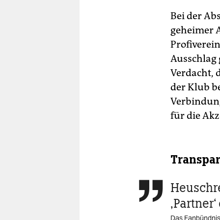
Bei der A
geheimer A
Profiverei
Ausschlag 
Verdacht, 
der Klub be
Verbindun
für die Ak
Transpa
Heuschre

‚Partner‘
Das Fanbündnis 