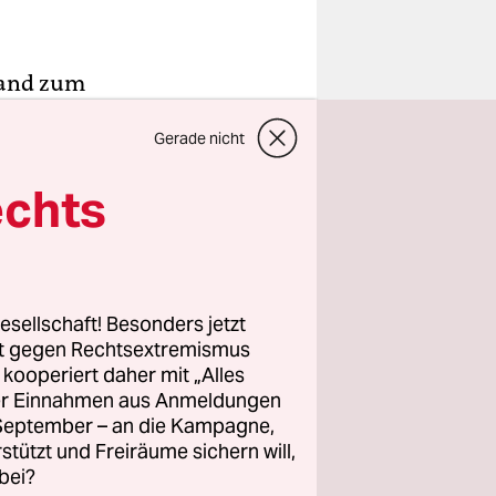
tand zum
Gerade nicht
n
tisch
echts
rbunden
ienwirksam
esellschaft! Besonders jetzt
rt gegen Rechtsextremismus
z kooperiert daher mit „Alles
ller Einnahmen aus Anmeldungen
. September – an die Kampagne,
rstützt und Freiräume sichern will,
bei?