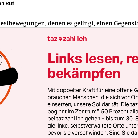
ph Ruf
otestbewegungen, denen es gelingt, einen Gegens
er Inhalte werden zu lassen: Die französischen
taz
zahl ich

n“ wären hier zu nennen. Aber auch die jüngste
en gegen den
Einstieg eines Liga-Investors
, der op
Links lesen, r
r mit
Tennisbällen
und Schokoladen-Münzen ve
s hatten die Fans auf den Platz geworfen, um med
bekämpfen
rbrechungen herbeizuführen.
Mit doppelter Kraft für eine offene G
brauchen Menschen, die sich vor O
einsetzen, unsere Solidarität. Die ta
beginnt im Zentrum“. 50 Prozent a
bei taz zahl ich gehen – bis zum 30
die linke, selbstverwaltete Orte unte
bevor sie verschwinden. Sind Sie da