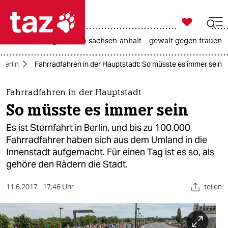

taz zahl ich
hitze
landtagswahl in sachsen-anhalt
gewalt gegen frauen

taz zahl ich
Berlin
Fahrradfahren in der Hauptstadt: So müsste es immer sein
taz zahl ich
themen
Fahrradfahren in der Hauptstadt
So müsste es immer sein
politik
Es ist Sternfahrt in Berlin, und bis zu 100.000
öko
Fahrradfahrer haben sich aus dem Umland in die
Innenstadt aufgemacht. Für einen Tag ist es so, als
gesellschaft
gehöre den Rädern die Stadt.
kultur
11.6.2017
17:46 Uhr
teilen
sport