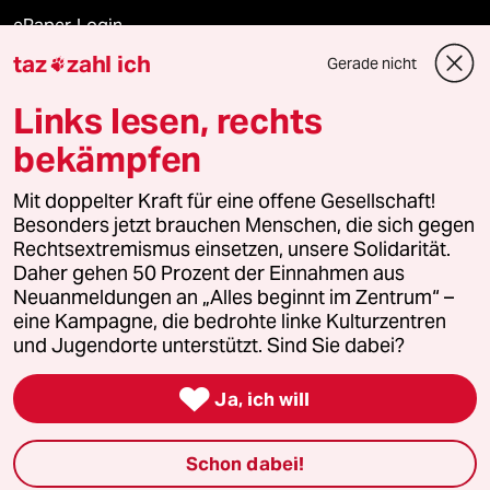
ePaper Login
taz
zahl ich
Gerade nicht

Downloads für Abonnierende
Links lesen, rechts
bekämpfen
© 2026 taz Verlags und Vertriebs GmbH
Mit doppelter Kraft für eine offene Gesellschaft!
Alle Rechte vorbehalten. Bei rechtlichen Fragen oder für Genehmigungen
wenden Sie sich bitte an
lizenzen@taz.de
Besonders jetzt brauchen Menschen, die sich gegen
Rechtsextremismus einsetzen, unsere Solidarität.
Daher gehen 50 Prozent der Einnahmen aus
Feedback
Redaktionsstatut
Kommune-Richtlinien
KI-
Neuanmeldungen an „Alles beginnt im Zentrum“ –
eine Kampagne, die bedrohte linke Kulturzentren
Leitlinie
Informant
Datenschutz
Impressum
AGB
und Jugendorte unterstützt. Sind Sie dabei?
Seitenwende
Einwilligungen widerrufen (Ads)

Ja, ich will
Schon dabei!