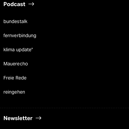
Podcast
bundestalk
fernverbindung
klima update°
Mauerecho
Freie Rede
reingehen
Newsletter