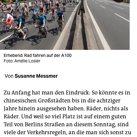
berlin
nord
wahrheit
verlag
verlag
Erhebend: Rad fahren auf der A100
Foto: Amélie Losier
veranstaltungen
Von
Susanne Messmer
shop
fragen & hilfe
Zu Anfang hat man den Eindruck: So könnte es in
chinesischen Großstädten bis in die achtziger
unterstützen
Jahre hinein ausgesehen haben. Räder, nichts als
abo
Räder. Und weil so viel Platz ist auf einem guten
Teil von Berlins Straßen an diesem Sonntag, sind
genossenschaft
viele der Verkehrsregeln, an die man sich sonst zu