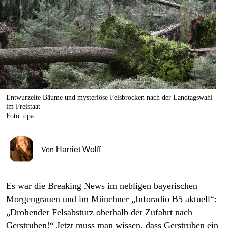
berlin
nord
wahrheit
verlag
verlag
Entwurzelte Bäume und mysteriöse Felsbrocken nach der Landtagswahl
im Freistaat
veranstaltungen
Foto: dpa
shop
fragen & hilfe
Von
Harriet Wolff
unterstützen
Es war die Breaking News im nebligen bayerischen
abo
Morgengrauen und im Münchner „Inforadio B5 aktuell“:
genossenschaft
„Drohender Felsabsturz oberhalb der Zufahrt nach
Gerstruben!“ Jetzt muss man wissen, dass Gerstruben ein