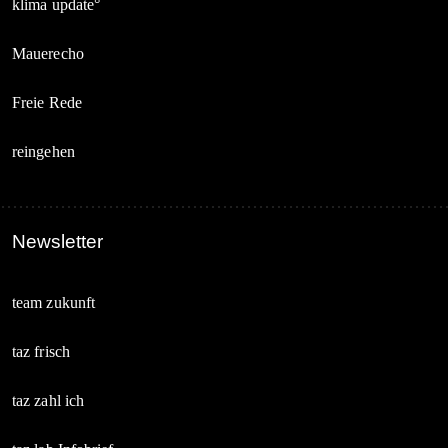
klima update°
Mauerecho
Freie Rede
reingehen
Newsletter
team zukunft
taz frisch
taz zahl ich