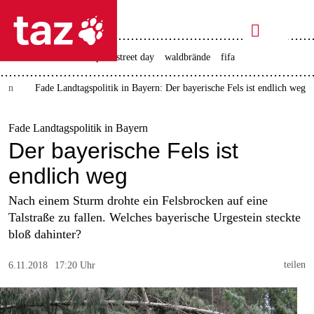

taz zahl ich
rente
ceuta
christopher street day
waldbrände
fifa

taz zahl ich
ern
Fade Landtagspolitik in Bayern: Der bayerische Fels ist endlich weg
taz zahl ich
themen
Fade Landtagspolitik in Bayern
Der bayerische Fels ist
politik
endlich weg
öko
Nach einem Sturm drohte ein Felsbrocken auf eine
Talstraße zu fallen. Welches bayerische Urgestein steckte
gesellschaft
bloß dahinter?
kultur
teilen
6.11.2018
17:20 Uhr
sport