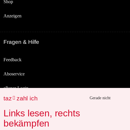
Shop
Anzeigen
Fragen & Hilfe
Feedback
Aboservice
ePaper Login
taz
zahl ich

Gerade nicht
Downloads für Abonnierende
Links lesen, rechts
bekämpfen
© 2026 taz Verlags und Vertriebs GmbH