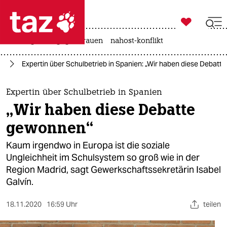

taz zahl ich
hitze
gewalt gegen frauen
nahost-konflikt

taz zahl ich
ng
Expertin über Schulbetrieb in Spanien: „Wir haben diese Debat
taz zahl ich
themen
Expertin über Schulbetrieb in Spanien
„Wir haben diese Debatte
politik
gewonnen“
öko
Kaum irgendwo in Europa ist die soziale
Ungleichheit im Schulsystem so groß wie in der
gesellschaft
Region Madrid, sagt Gewerkschaftssekretärin Isabel
Galvín.
kultur
sport
18.11.2020
16:59 Uhr
teilen