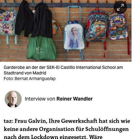
berlin
nord
wahrheit
verlag
verlag
veranstaltungen
Garderobe an der der SEK-El Castillo International School am
Stadtrand von Madrid
Foto: Bernat Armangue/ap
shop
fragen & hilfe
Interview von
Reiner Wandler
unterstützen
abo
taz: Frau Galvín, Ihre Gewerkschaft hat sich wie
genossenschaft
keine andere Organisation für Schulöffnungen
nach dem Lockdown eingesetzt. Wäre