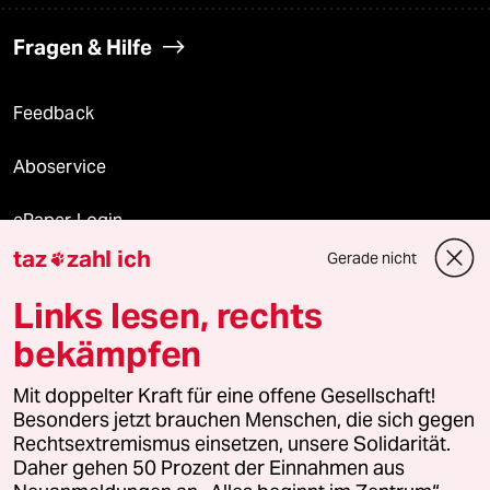
Fragen & Hilfe
Feedback
Aboservice
ePaper Login
taz
zahl ich
Gerade nicht

Downloads für Abonnierende
Links lesen, rechts
bekämpfen
© 2026 taz Verlags und Vertriebs GmbH
Alle Rechte vorbehalten. Bei rechtlichen Fragen oder für Genehmigungen
Mit doppelter Kraft für eine offene Gesellschaft!
wenden Sie sich bitte an
lizenzen@taz.de
Besonders jetzt brauchen Menschen, die sich gegen
Rechtsextremismus einsetzen, unsere Solidarität.
Daher gehen 50 Prozent der Einnahmen aus
Feedback
Redaktionsstatut
Kommune-Richtlinien
KI-