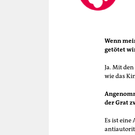
Wenn mein
getötet wi
Ja. Mit den
wie das Ki
Angenomme
der Grat 
Es ist ein
antiautori