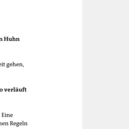
in Huhn
eit gehen,
 verläuft
 Eine
chen Regeln