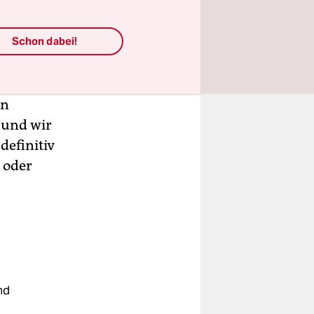
 Wie viel
 kann man
Schon dabei!
er dieses
ten. Schaut
rzählen.
en
 und wir
definitiv
 oder
nd