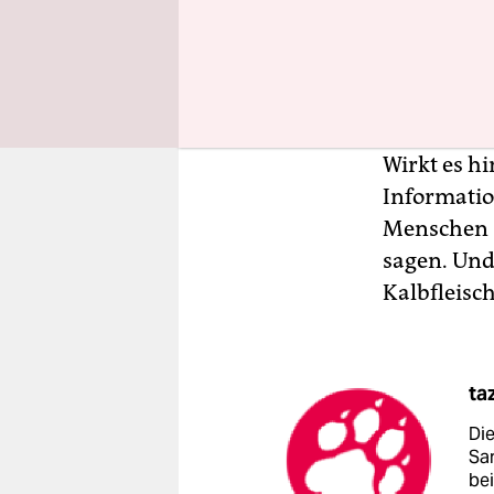
Solche Det
Wahrheit e
pauschal n
Thema spre
es neugier
Wirkt es hi
Informatio
Menschen si
sagen. Und
Kalbfleisc
ta
Di
Sa
be