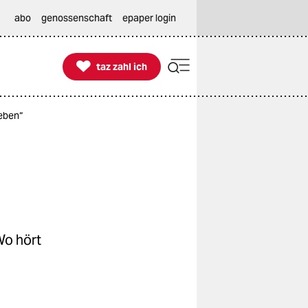
abo
genossenschaft
epaper login

taz zahl ich
taz zahl ich
geben“
Wo hört