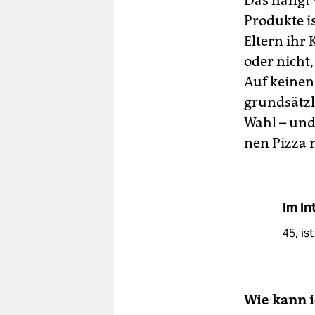
Das hängt v
Produkte i
Eltern ihr 
oder nicht
Auf keinen
grundsätzli
Wahl – und
nen Pizza 
Im In
45, is
Wie kann 