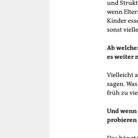
und Struktu
wenn Elter
Kinder ess
sonst viel
Ab welchem
es weiter 
Vielleicht
sagen. Was
früh zu vi
Und wenn d
probieren