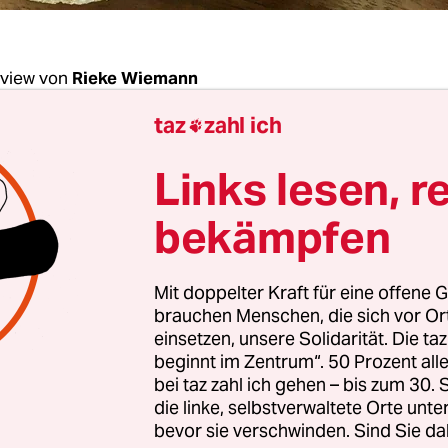
rview von
Rieke Wiemann
taz
zahl ich

henende: Frau Kalali, was sage ich, wenn mic
Links lesen, r
es Kind fragt, woher Fleisch kommt?
bekämpfen
i:
Die Wahrheit.
Mit doppelter Kraft für eine offene G
meinem Kind erzählen, dass sich oft neun Mas
brauchen Menschen, die sich vor O
dratmeter teilen müssen und nicht einmal das
einsetzen, unsere Solidarität. Die ta
beginnt im Zentrum“. 50 Prozent a
t sehen, bevor sie getötet und zu Nuggets vera
bei taz zahl ich gehen – bis zum 30
die linke, selbstverwaltete Orte unte
bevor sie verschwinden. Sind Sie da