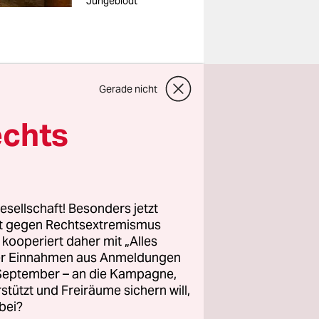
Jungeblodt
Gerade nicht
h mein
echts
esellschaft! Besonders jetzt
thühner
rt gegen Rechtsextremismus
z kooperiert daher mit „Alles
ller Einnahmen aus Anmeldungen
rbeitet
. September – an die Kampagne,
rstützt und Freiräume sichern will,
bei?