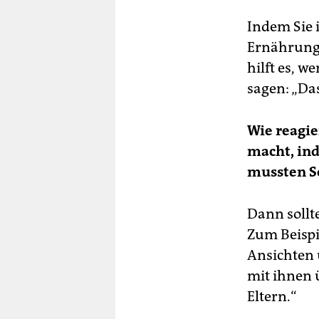
Indem Sie 
Ernährungsw
hilft es, 
sagen: „Da
Wie reagi
macht, ind
mussten S
Dann sollte
Zum Beispi
Ansichten 
mit ihnen 
Eltern.“