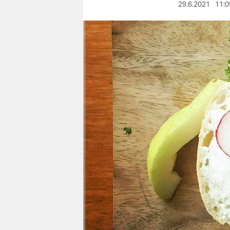
berlin
29.6.2021
11:0
nord
wahrheit
verlag
verlag
veranstaltungen
shop
fragen & hilfe
unterstützen
abo
genossenschaft