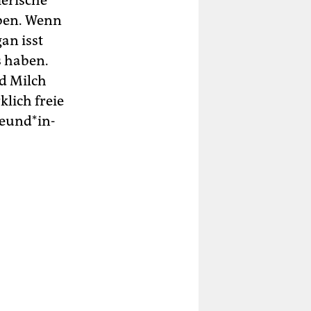
ierische
uben. Wenn
gan isst
s haben.
nd Milch
klich freie
eun­d*in­