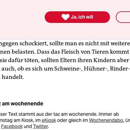
ails würde ich keinem dreijährigen Kind zumuten.
in Kind verträgt, hängt von seiner Reife ab, das

Ja, ich will
icht beantworten. Wenn Eltern mit ihrem Kind üb
chen, sollten sie besonders auf seine Mimik ach
ig und stellt Nachfragen, kann man ruhig mehr e
ngegen schockiert, sollte man es nicht mit weiter
nen belasten. Dass das Fleisch von Tieren kommt
e dafür töten, sollten Eltern ihren Kindern aber 
 auch, ob es sich um Schweine-, Hühner-, Rinder-
h handelt.
z am wochenende
eser Text stammt aus der taz am wochenende. Immer ab
mstag am Kiosk, im
eKiosk
oder gleich im
Wochenendabo.
U
i
Facebook
und
Twitter
.