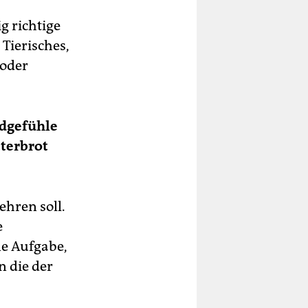
g richtige
 Tierisches,
 oder
ldgefühle
tterbrot
ehren soll.
e
ne Aufgabe,
n die der