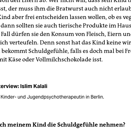
on den Eltern ab. Wer nicht will, dass sein Kind t
sst, der muss ihm die Bratwurst auch nicht erla
Kind aber frei entscheiden lassen wollen, ob es ve
, dann sollten sie auch tierische Produkte im Hau
 Fall dürfen sie den Konsum von Fleisch, Eiern u
ch verteufeln. Denn sonst hat das Kind keine wir
 bekommt Schuldgefühle, falls es doch mal bei Fr
mit Käse oder Vollmilchschokolade isst.
terview: Islim Kalali
t Kinder- und Jugendpsychotherapeutin in Berlin.
ich meinem Kind die Schuldgefühle nehmen?