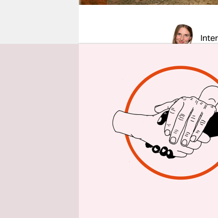
epaper login
Inte
taz am woc
dreijährig
Islim Kalal
Kann ich 
einen Qua
Sonnenlich
werden?