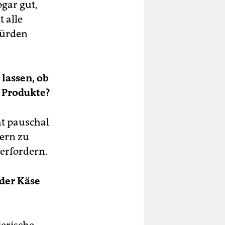
ogar gut,
 alle
würden
 lassen, ob
e Produkte?
ht pauschal
dern zu
berfordern.
oder Käse