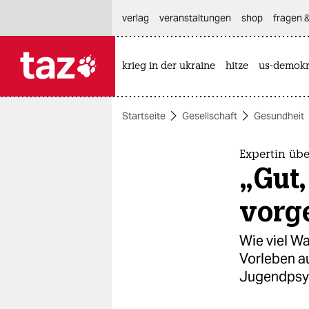
hautnavigation anspringen
hauptinhalt anspringen
footer anspringen
verlag
veranstaltungen
shop
fragen &
krieg in der ukraine
hitze
us-demokr

taz zahl ich
taz zahl ich
Startseite
Gesellschaft
Gesundheit
themen
politik
Expertin üb
„Gut,
öko
vorg
gesellschaft
Wie viel Wa
kultur
Vorleben a
Jugendpsyc
sport