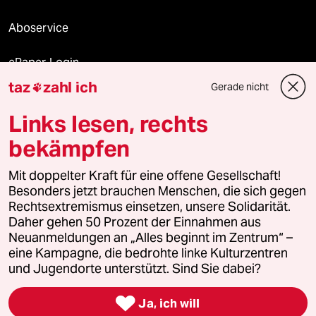
Aboservice
ePaper Login
taz
zahl ich
Gerade nicht

Downloads für Abonnierende
Links lesen, rechts
bekämpfen
© 2026 taz Verlags und Vertriebs GmbH
Mit doppelter Kraft für eine offene Gesellschaft!
Alle Rechte vorbehalten. Bei rechtlichen Fragen oder für Genehmigungen
wenden Sie sich bitte an
lizenzen@taz.de
Besonders jetzt brauchen Menschen, die sich gegen
Rechtsextremismus einsetzen, unsere Solidarität.
Daher gehen 50 Prozent der Einnahmen aus
Feedback
Redaktionsstatut
Kommune-Richtlinien
KI-
Neuanmeldungen an „Alles beginnt im Zentrum“ –
eine Kampagne, die bedrohte linke Kulturzentren
Leitlinie
Informant
Datenschutz
Impressum
AGB
und Jugendorte unterstützt. Sind Sie dabei?
Seitenwende
Einwilligungen widerrufen (Ads)

Ja, ich will