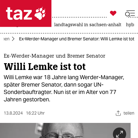

taz zahl ich
niedrigwasser
rente
landtagswahl in sachsen-anhalt
hybri

taz zahl ich
emen
Ex-Werder-Manager und Bremer Senator: Willi Lemke ist tot
taz zahl ich
themen
Ex-Werder-Manager und Bremer Senator
Willi Lemke ist tot
politik
Willi Lemke war 18 Jahre lang Werder-Manager,
öko
später Bremer Senator, dann sogar UN-
Sonderbauftragter. Nun ist er im Alter von 77
gesellschaft
Jahren gestorben.
kultur
13.8.2024
16:22 Uhr
teilen
sport