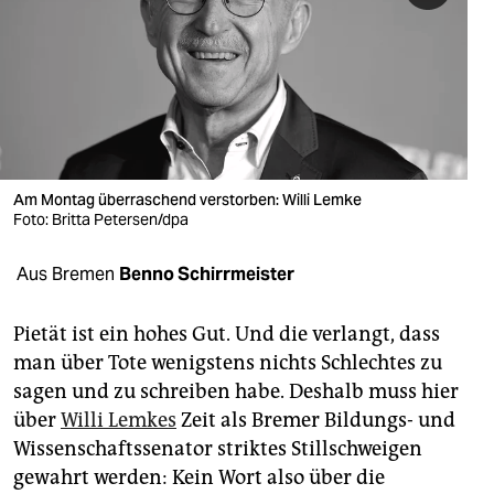
berlin
nord
wahrheit
verlag
verlag
Am Montag überraschend verstorben: Willi Lemke
Foto: Britta Petersen/dpa
veranstaltungen
Aus Bremen
Benno Schirrmeister
shop
fragen & hilfe
Pietät ist ein hohes Gut. Und die verlangt, dass
man über Tote wenigstens nichts Schlechtes zu
unterstützen
sagen und zu schreiben habe. Deshalb muss hier
abo
über
Willi Lemkes
Zeit als Bremer Bildungs- und
Wissenschaftssenator striktes Stillschweigen
genossenschaft
gewahrt werden: Kein Wort also über die