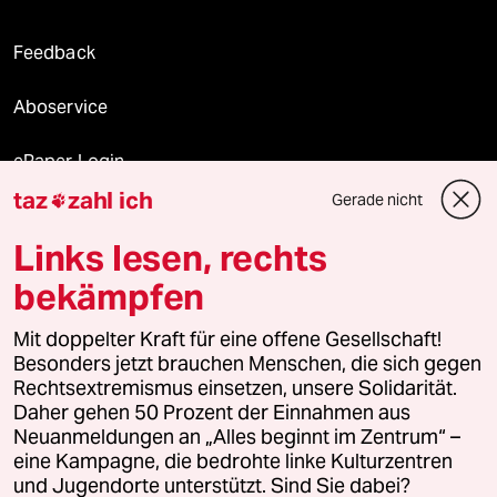
Feedback
Aboservice
ePaper Login
taz
zahl ich
Gerade nicht

Downloads für Abonnierende
Links lesen, rechts
bekämpfen
© 2026 taz Verlags und Vertriebs GmbH
Mit doppelter Kraft für eine offene Gesellschaft!
Alle Rechte vorbehalten. Bei rechtlichen Fragen oder für Genehmigungen
wenden Sie sich bitte an
lizenzen@taz.de
Besonders jetzt brauchen Menschen, die sich gegen
Rechtsextremismus einsetzen, unsere Solidarität.
Daher gehen 50 Prozent der Einnahmen aus
Feedback
Redaktionsstatut
Kommune-Richtlinien
KI-
Neuanmeldungen an „Alles beginnt im Zentrum“ –
eine Kampagne, die bedrohte linke Kulturzentren
Leitlinie
Informant
Datenschutz
Impressum
AGB
und Jugendorte unterstützt. Sind Sie dabei?