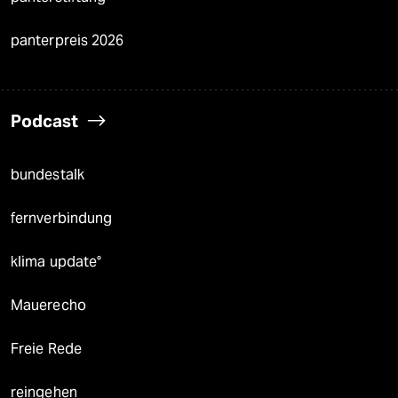
panterpreis 2026
Podcast
bundestalk
fernverbindung
klima update°
Mauerecho
Freie Rede
reingehen