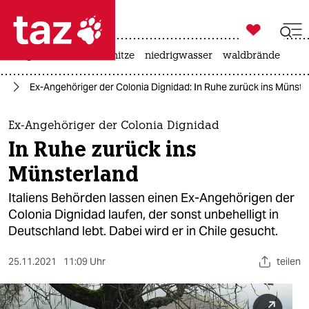

taz zahl ich
krieg in der ukraine
hitze
niedrigwasser
waldbrände

taz zahl ich
nd
Ex-Angehöriger der Colonia Dignidad: In Ruhe zurück ins Münste
taz zahl ich
themen
Ex-Angehöriger der Colonia Dignidad
In Ruhe zurück ins
politik
Münsterland
öko
Italiens Behörden lassen einen Ex-Angehörigen der
Colonia Dignidad laufen, der sonst unbehelligt in
gesellschaft
Deutschland lebt. Dabei wird er in Chile gesucht.
kultur
25.11.2021
11:09 Uhr
teilen
sport