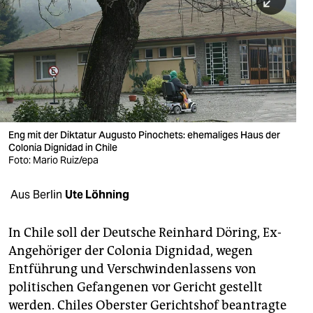
berlin
nord
wahrheit
verlag
verlag
Eng mit der Diktatur Augusto Pinochets: ehemaliges Haus der
Colonia Dignidad in Chile
veranstaltungen
Foto: Mario Ruiz/epa
shop
Aus Berlin
Ute Löhning
fragen & hilfe
unterstützen
In Chile soll der Deutsche Reinhard Döring, Ex-
Angehöriger der Colonia Dignidad, wegen
abo
Entführung und Verschwindenlassens von
politischen Gefangenen vor Gericht gestellt
genossenschaft
werden. Chiles Oberster Gerichtshof beantragte