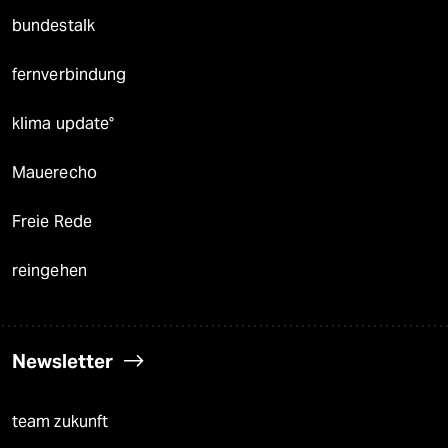
bundestalk
fernverbindung
klima update°
Mauerecho
Freie Rede
reingehen
Newsletter
team zukunft