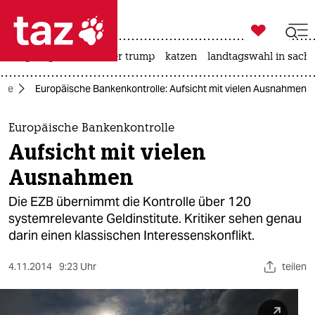

taz zahl ich
bergsteigen
usa unter trump
katzen
landtagswahl in sachs

taz zahl ich
mie
Europäische Bankenkontrolle: Aufsicht mit vielen Ausnahmen
taz zahl ich
themen
Europäische Bankenkontrolle
Aufsicht mit vielen
politik
Ausnahmen
öko
Die EZB übernimmt die Kontrolle über 120
systemrelevante Geldinstitute. Kritiker sehen genau
gesellschaft
darin einen klassischen Interessenskonflikt.
kultur
4.11.2014
9:23 Uhr
teilen
sport