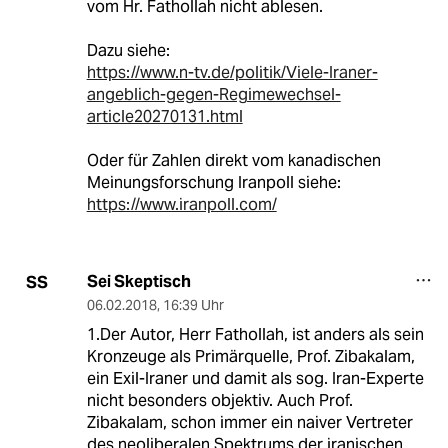
vom Hr. Fathollah nicht ablesen.
Dazu siehe:
https://www.n-tv.de/politik/Viele-Iraner-
angeblich-gegen-Regimewechsel-
article20270131.html
Oder für Zahlen direkt vom kanadischen
Meinungsforschung Iranpoll siehe:
https://www.iranpoll.com/
Sei Skeptisch
SS
06.02.2018
,
16:39 Uhr
1.Der Autor, Herr Fathollah, ist anders als sein
Kronzeuge als Primärquelle, Prof. Zibakalam,
ein Exil-Iraner und damit als sog. Iran-Experte
nicht besonders objektiv. Auch Prof.
Zibakalam, schon immer ein naiver Vertreter
des neoliberalen Spektrums der iranischen