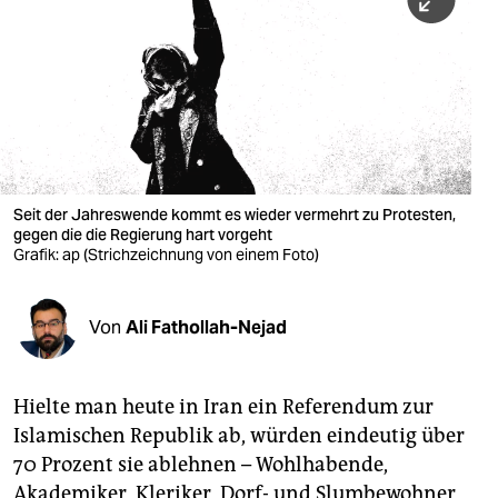
berlin
nord
wahrheit
verlag
verlag
Seit der Jahreswende kommt es wieder vermehrt zu Protesten,
gegen die die Regierung hart vorgeht
veranstaltungen
Grafik: ap (Strichzeichnung von einem Foto)
shop
fragen & hilfe
Von
Ali Fathollah-Nejad
unterstützen
Hielte man heute in Iran ein Referendum zur
abo
Islamischen Republik ab, würden eindeutig über
genossenschaft
70 Prozent sie ablehnen – Wohlhabende,
Akademiker, Kleriker, Dorf- und Slumbewohner