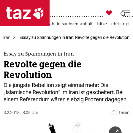

taz zahl ich
iran-krieg
landtagswahl in sachsen-anhalt
hitze
christophe

taz zahl ich
Iran
Essay zu Spannungen in Iran: Revolte gegen die Revolution
taz zahl ich
themen
Essay zu Spannungen in Iran
Revolte gegen die
politik
Revolution
öko
Die jüngste Rebellion zeigt einmal mehr: Die
„Islamische Revolution“ im Iran ist gescheitert. Bei
gesellschaft
einem Referendum wären siebzig Prozent dagegen.
kultur
3.2.2018
8:05 Uhr
teilen
sport