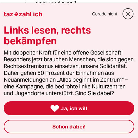
nicht zugelassen?
taz
zahl ich
Gerade nicht

Die Wahrheit ist: MLPD und NPD
werden überhaupt nicht, und Linke
Links lesen, rechts
und AfD nur sehr wenig gewählt. So
sieht´s eben aus.
bekämpfen
Mit doppelter Kraft für eine offene Gesellschaft!
Besonders jetzt brauchen Menschen, die sich gegen
Breitmaulfrosch
B
Rechtsextremismus einsetzen, unsere Solidarität.
03.02.2018
,
15:39 Uhr
Daher gehen 50 Prozent der Einnahmen aus
Wie der Westen es macht, ist es also verkehrt:
Neuanmeldungen an „Alles beginnt im Zentrum“ –
"Regime Change" ist schlecht, "Wandel durch
eine Kampagne, die bedrohte linke Kulturzentren
Annäherung" aber auch. Was soll der Westenn
und Jugendorte unterstützt. Sind Sie dabei?
denn nun tun? Da hätten wir schon gerne eine
Anregung.

Ja, ich will
Aber bitte unter der Anerkennung der
Tatsache, dass der Westen weder in politischer
Schon dabei!
Hinsicht allmächtig, noch in moralisch-
kultureller Hinsicht perfekt ist. Auch wir sind