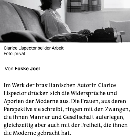
berlin
nord
wahrheit
verlag
Clarice Lispector bei der Arbeit
verlag
Foto: privat
veranstaltungen
Von
Fokke Joel
shop
Im Werk der brasilianischen Autorin Clarice
fragen & hilfe
Lispector drücken sich die Widersprüche und
Aporien der Moderne aus. Die Frauen, aus deren
unterstützen
Perspektive sie schreibt, ringen mit den Zwängen,
abo
die ihnen Männer und Gesellschaft auferlegen,
gleichzeitig aber auch mit der Freiheit, die ihnen
genossenschaft
die Moderne gebracht hat.