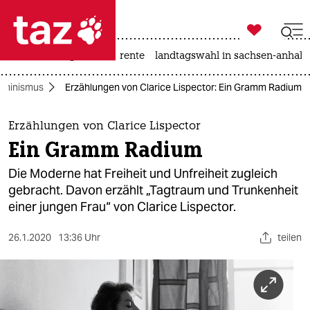

taz zahl ich
hitze
niedrigwasser
rente
landtagswahl in sachsen-anhalt

taz zahl ich
eminismus
Erzählungen von Clarice Lispector: Ein Gramm Radium
taz zahl ich
themen
Erzählungen von Clarice Lispector
Ein Gramm Radium
politik
Die Moderne hat Freiheit und Unfreiheit zugleich
öko
gebracht. Davon erzählt „Tagtraum und Trunkenheit
einer jungen Frau“ von Clarice Lispector.
gesellschaft
26.1.2020
13:36 Uhr
teilen
kultur
sport