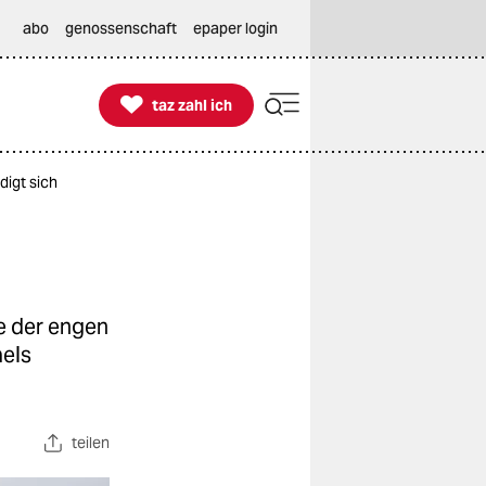
abo
genossenschaft
epaper login

taz zahl ich
taz zahl ich
digt sich
e der engen
aels
teilen