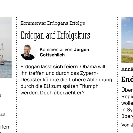
Kommentar Erdogans Erfolge
Erdogan auf Erfolgskurs
Kommentar von
Jürgen
Gottschlich
Erdogan lässt sich feiern. Obama will
Annä
ihn treffen und durch das Zypern-
End
Desaster könnte die frühere Ablehnung
durch die EU zum späten Triumph
Über
werden. Doch überzieht er?
a
Regi
woll
in Sy
aza-
überg
Von
J
ifen