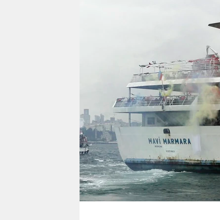
berlin
nord
wahrheit
verlag
verlag
veranstaltungen
shop
fragen & hilfe
unterstützen
abo
genossenschaft