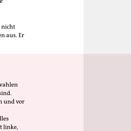
e
 nicht
en aus. Er
wahlen
sind.
h und vor
lles
 linke,