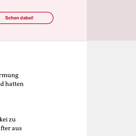
Schon dabei!
türmung
rd hatten
kei zu
fter aus