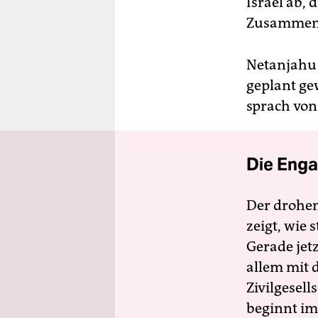
Israel ab,
Zusammenar
Netanjahu s
geplant gew
sprach von
Die Enga
Der drohe
zeigt, wie
Gerade jet
allem mit d
Zivilgesell
beginnt im