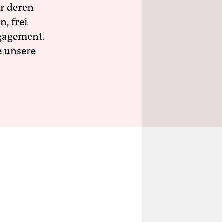
ür deren
n, frei
ngagement.
e unsere