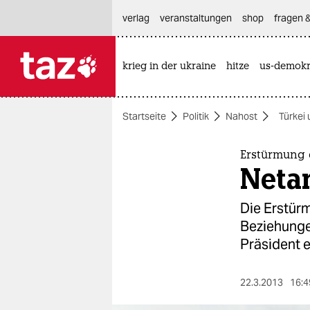
hautnavigation anspringen
hauptinhalt anspringen
footer anspringen
verlag
veranstaltungen
shop
fragen &
krieg in der ukraine
hitze
us-demokr

taz zahl ich
taz zahl ich
Startseite
Politik
Nahost
Türkei
themen
politik
Erstürmung d
Netan
öko
Die Erstür
gesellschaft
Beziehungen
Präsident e
kultur
sport
22.3.2013
16:4