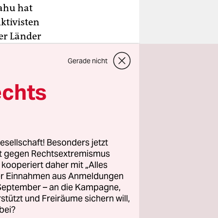
ahu hat
ktivisten
er Länder
Gerade nicht
echts
Obama habe
at zu
esellschaft! Besonders jetzt
rt gegen Rechtsextremismus
z kooperiert daher mit „Alles
ller Einnahmen aus Anmeldungen
. September – an die Kampagne,
rstützt und Freiräume sichern will,
bei?