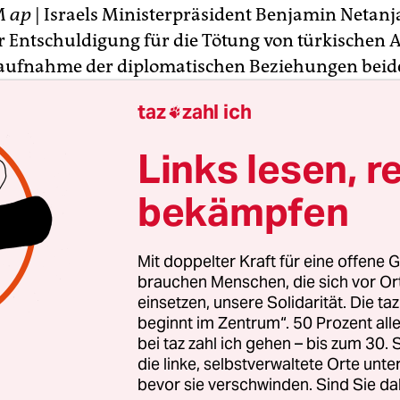
M
ap
| Israels Ministerpräsident Benjamin Netanj
r Entschuldigung für die Tötung von türkischen A
aufnahme der diplomatischen Beziehungen beid
gt.
taz
zahl ich

in Bedauern während eines Telefongesprächs mit
Links lesen, r
äsident Recep Tayyip Erdogan ausgedrückt, sagte
am Freitag in Jerusalem. US-Präsident Barack 
bekämpfen
ine Abreise aus Israel dabei geholfen, das Telefon
n.
Mit doppelter Kraft für eine offene G
brauchen Menschen, die sich vor O
einsetzen, unsere Solidarität. Die ta
beginnt im Zentrum“. 50 Prozent a
bei taz zahl ich gehen – bis zum 30
die linke, selbstverwaltete Orte unte
bevor sie verschwinden. Sind Sie da