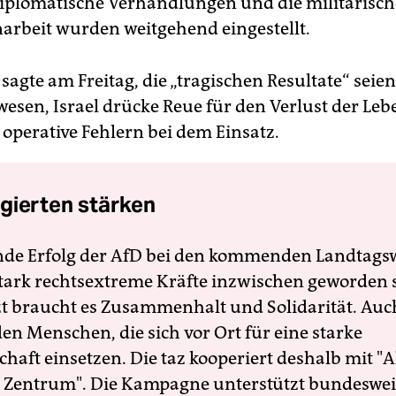
 diplomatische Verhandlungen und die militärisch
beit wurden weitgehend eingestellt.
agte am Freitag, die „tragischen Resultate“ seien
esen, Israel drücke Reue für den Verlust der Leb
 operative Fehlern bei dem Einsatz.
gierten stärken
nde Erfolg der AfD bei den kommenden Landtags
 stark rechtsextreme Kräfte inzwischen geworden 
zt braucht es Zusammenhalt und Solidarität. Auc
en Menschen, die sich vor Ort für eine starke
schaft einsetzen. Die taz kooperiert deshalb mit "A
 Zentrum". Die Kampagne unterstützt bundesweit