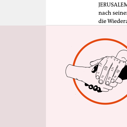
epaper login
JERUSALE
nach seine
die Wieder
angekündi
Er habe se
Ministerpr
Netanjahu 
kurz vor se
arrangiere