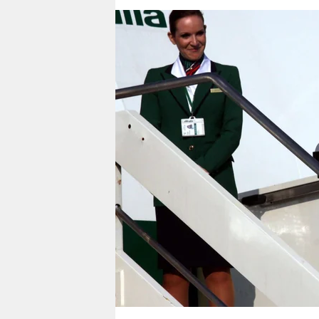
berlin
nord
wahrheit
verlag
verlag
veranstaltungen
shop
fragen & hilfe
unterstützen
abo
genossenschaft