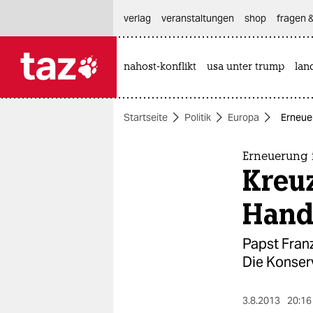
hautnavigation anspringen
hauptinhalt anspringen
footer anspringen
verlag
veranstaltungen
shop
fragen &
nahost-konflikt
usa unter trump
lan

taz zahl ich
taz zahl ich
Startseite
Politik
Europa
Erneuer
themen
politik
Erneuerung 
Kreuz
öko
Han
gesellschaft
Papst Franz
kultur
Die Konserv
sport
3.8.2013
20:16