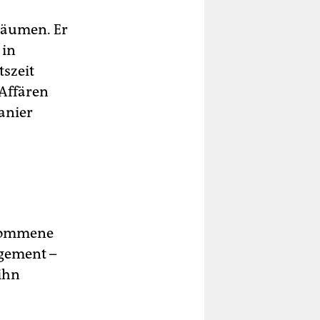
fräumen. Er
 in
szeit
Affären
anier
rkommene
gement –
 ihn