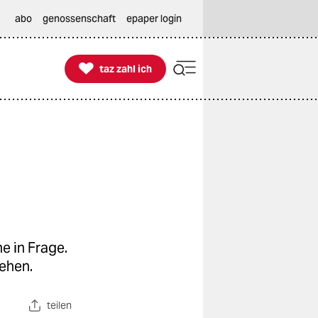
abo
genossenschaft
epaper login

taz zahl ich
taz zahl ich
e in Frage.
sehen.
teilen