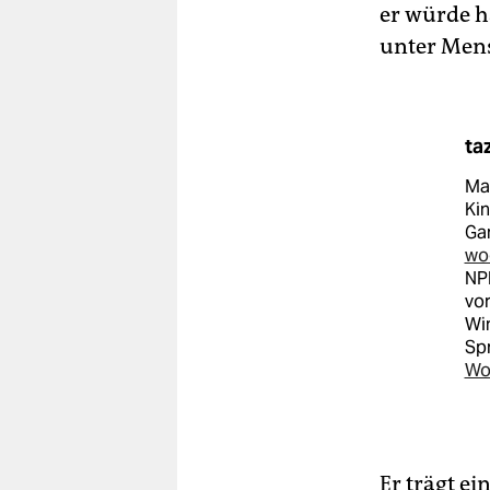
er würde h
unter Mens
ta
Mac
Kin
Gan
wo
NPD
vor
Wi
Sp
Wo
Er trägt ei