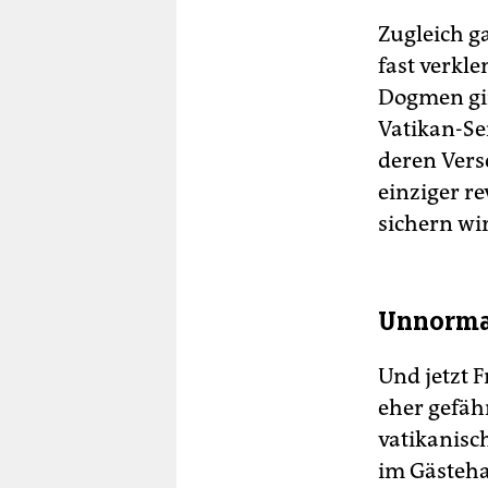
Zugleich g
fast verkl
Dogmen gin
Vatikan-Se
deren Vers
einziger r
sichern wi
Unnorma
Und jetzt F
eher gefähr
vatikanisc
im Gästeha