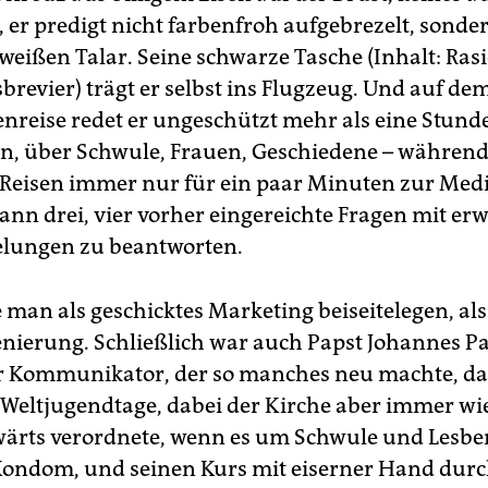
, er predigt nicht farbenfroh aufgebrezelt, sonde
 weißen Talar. Seine schwarze Tasche (Inhalt: Ras
brevier) trägt er selbst ins Flugzeug. Und auf de
ienreise redet er ungeschützt mehr als eine Stund
en, über Schwule, Frauen, Geschiedene – während
 Reisen immer nur für ein paar Minuten zur Me
ann drei, vier vorher eingereichte Fragen mit er
elungen zu beantworten.
 man als geschicktes Marketing beiseitelegen, al
enierung. Schließlich war auch Papst Johannes Pau
 Kommunikator, der so manches neu machte, das
e Weltjugendtage, dabei der Kirche aber immer wi
wärts verordnete, wenn es um Schwule und Lesbe
 Kondom, und seinen Kurs mit eiserner Hand durc