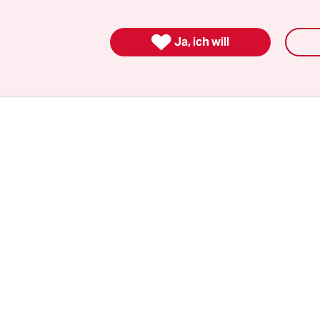
 kramte längst in Vergessenheit geratene Mütz
 wieder raus, die seit Jahrzehnten kein Papst meh

Ja, ich will