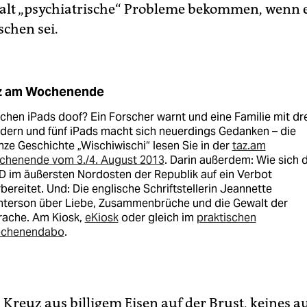
alt „psychiatrische“ Probleme bekommen, wenn e
chen sei.
z am Wochenende
hen iPads doof? Ein Forscher warnt und eine Familie mit dre
dern und fünf iPads macht sich neuerdings Gedanken – die
ze Geschichte „Wischiwischi“ lesen Sie in der
taz.am
chenende vom 3./4. August 2013
. Darin außerdem: Wie sich d
 im äußersten Nordosten der Republik auf ein Verbot
bereitet. Und: Die englische Schriftstellerin Jeannette
nterson über Liebe, Zusammenbrüche und die Gewalt der
rache. Am Kiosk,
eKiosk
oder gleich im
praktischen
chenendabo
.
n Kreuz aus billigem Eisen auf der Brust, keines a