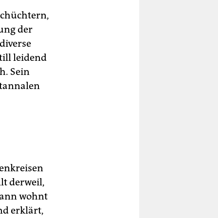
schüchtern,
gung der
diverse
ill leidend
h. Sein
stannalen
ienkreisen
lt derweil,
Mann wohnt
d erklärt,