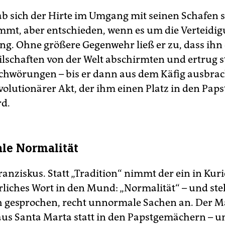
ab sich der Hirte im Umgang mit seinen Schafen 
emmt, aber entschieden, wenn es um die Verteidi
g. Ohne größere Gegenwehr ließ er zu, dass ihn 
ilschaften von der Welt abschirmten und ertrug st
chwörungen – bis er dann aus dem Käfig ausbrac
evolutionärer Akt, der ihm einen Platz in den Pap
rd.
le Normalität
ranziskus. Statt „Tradition“ nimmt der ein in Kur
liches Wort in den Mund: „Normalität“ – und stel
h gesprochen, recht unnormale Sachen an. Der 
us Santa Marta statt in den Papstgemächern – un