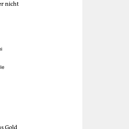
r nicht
i
ie
us Gold