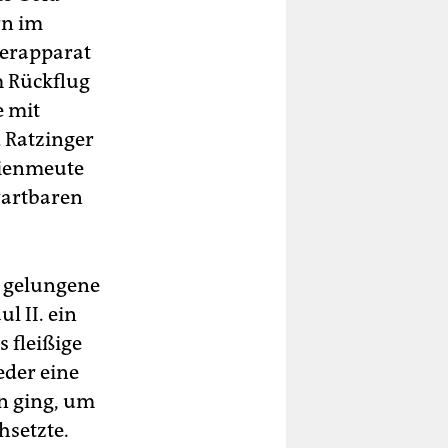
rn im
ierapparat
m Rückflug
e mit
 Ratzinger
dienmeute
wartbaren
s gelungene
l II. ein
 fleißige
eder eine
n ging, um
hsetzte.