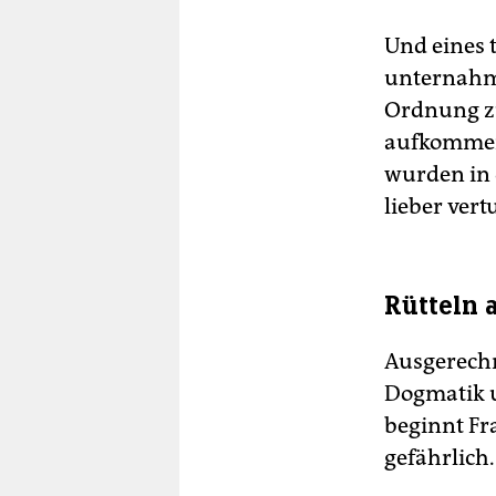
Und eines 
unternahm 
Ordnung zu
aufkommen
wurden in 
lieber vert
Rütteln
Ausgerechn
Dogmatik 
beginnt Fr
gefährlich.