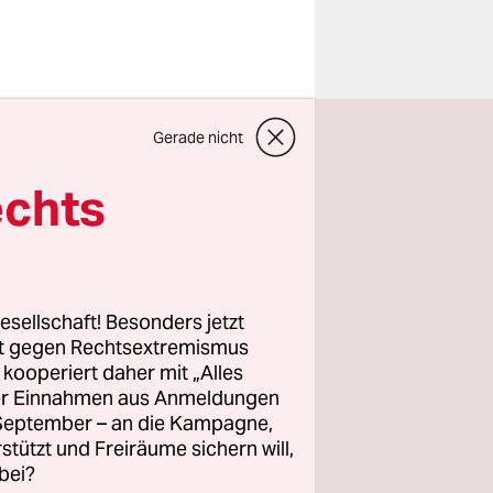
Gerade nicht
ten die
tlingsinsel
echts
panzerte
tieg immer
 Reihen
rmen
esellschaft! Besonders jetzt
rt gegen Rechtsextremismus
z kooperiert daher mit „Alles
ller Einnahmen aus Anmeldungen
eil seines
. September – an die Kampagne,
npapst“,
rstützt und Freiräume sichern will,
bei?