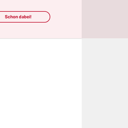
chen mit
r getragen
Schon dabei!