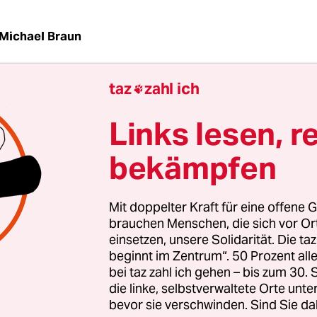
Michael Braun
taz
zahl ich

ziskus mag Situationen, die seinen Sicherheitsleu
rge stehen lassen. Für seine Tour über die Flüch
Links lesen, r
und durch Rio de Janeiro verschmähte er das ge
 er wählte stattdessen einen offenen Fiat. Und s
bekämpfen
. Aber womöglich droht ihm eher Gefahr aus den
 ihn gerne weiter umstellen, „beschützen“, abschi
Mit doppelter Kraft für eine offene G
s der Kurie.
brauchen Menschen, die sich vor O
einsetzen, unsere Solidarität. Die ta
beginnt im Zentrum“. 50 Prozent a
t ist, wenigstens in der Inszenierung, das Gegent
bei taz zahl ich gehen – bis zum 30
. Ratzinger, der dogmatisch sattelfeste „Theologe
die linke, selbstverwaltete Orte unte
 prunkvolle Selbstzurschaustellung in prächtigen
bevor sie verschwinden. Sind Sie da