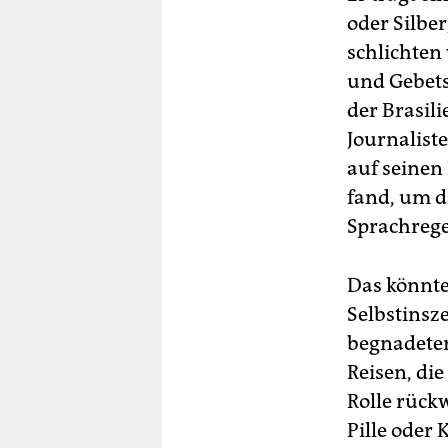
oder Silber
schlichten
und Gebets
der Brasil
Journalist
auf seinen
fand, um d
Sprachreg
Das könnte
Selbstinsz
begnadeter
Reisen, di
Rolle rück
Pille oder