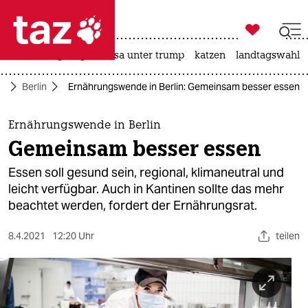

taz zahl ich
hitze
bergsteigen
usa unter trump
katzen
landtagswahl i

taz zahl ich
te
Berlin
Ernährungswende in Berlin: Gemeinsam besser essen
taz zahl ich
themen
Ernährungswende in Berlin
Gemeinsam besser essen
politik
Essen soll gesund sein, regional, klimaneutral und
öko
leicht verfügbar. Auch in Kantinen sollte das mehr
beachtet werden, fordert der Ernährungsrat.
gesellschaft
8.4.2021
12:20 Uhr
teilen
kultur
sport