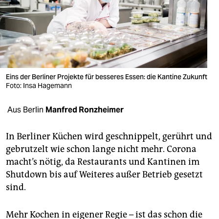
berlin
nord
wahrheit
verlag
Eins der Berliner Projekte für besseres Essen: die Kantine Zukunft
verlag
Foto: Insa Hagemann
veranstaltungen
Aus Berlin
Manfred Ronzheimer
shop
In Berliner Küchen wird geschnippelt, gerührt und
fragen & hilfe
gebrutzelt wie schon lange nicht mehr. Corona
macht’s nötig, da Restaurants und Kantinen im
unterstützen
Shutdown bis auf Weiteres außer Betrieb gesetzt
abo
sind.
genossenschaft
Mehr Kochen in eigener Regie – ist das schon die