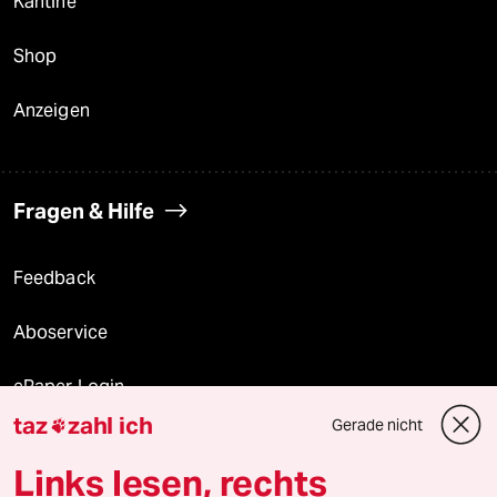
Kantine
Shop
Anzeigen
Fragen & Hilfe
Feedback
Aboservice
ePaper Login
taz
zahl ich
Gerade nicht

Downloads für Abonnierende
Links lesen, rechts