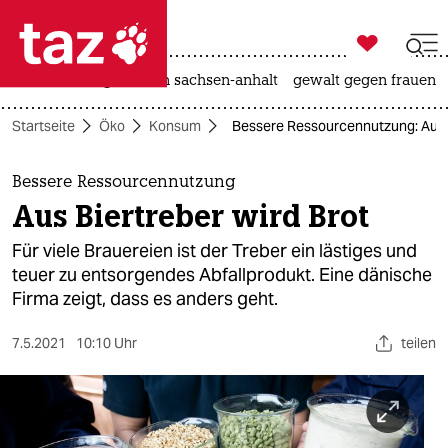

taz zahl ich
hitze
landtagswahl in sachsen-anhalt
gewalt gegen frauen

taz zahl ich
Startseite
Öko
Konsum
Bessere Ressourcennutzung: Aus B
taz zahl ich
themen
Bessere Ressourcennutzung
Aus Biertreber wird Brot
politik
Für viele Brauereien ist der Treber ein lästiges und
öko
teuer zu entsorgendes Abfallprodukt. Eine dänische
Firma zeigt, dass es anders geht.
gesellschaft
7.5.2021
10:10 Uhr
teilen
kultur
sport