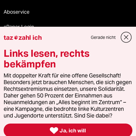
Aboservice
ePaper Login
taz
zahl ich
Gerade nicht

Downloads für Abonnierende
Links lesen, rechts
bekämpfen
© 2026 taz Verlags und Vertriebs GmbH
Alle Rechte vorbehalten. Bei rechtlichen Fragen oder für Genehmigungen
Mit doppelter Kraft für eine offene Gesellschaft!
wenden Sie sich bitte an
lizenzen@taz.de
Besonders jetzt brauchen Menschen, die sich gegen
Rechtsextremismus einsetzen, unsere Solidarität.
Daher gehen 50 Prozent der Einnahmen aus
Feedback
Redaktionsstatut
Kommune-Richtlinien
KI-
Neuanmeldungen an „Alles beginnt im Zentrum“ –
eine Kampagne, die bedrohte linke Kulturzentren
Leitlinie
Informant
Datenschutz
Impressum
AGB
und Jugendorte unterstützt. Sind Sie dabei?
Seitenwende
Einwilligungen widerrufen (Ads)

Ja, ich will