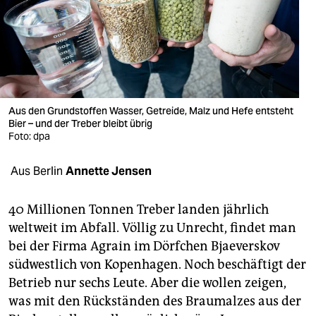
berlin
nord
wahrheit
verlag
Aus den Grundstoffen Wasser, Getreide, Malz und Hefe entsteht
verlag
Bier – und der Treber bleibt übrig
Foto: dpa
veranstaltungen
Aus Berlin
Annette Jensen
shop
fragen & hilfe
40 Millionen Tonnen Treber landen jährlich
weltweit im Abfall. Völlig zu Unrecht, findet man
unterstützen
bei der Firma Agrain im Dörfchen Bjaeverskov
abo
südwestlich von Kopenhagen. Noch beschäftigt der
Betrieb nur sechs Leute. Aber die wollen zeigen,
genossenschaft
was mit den Rückständen des Braumalzes aus der