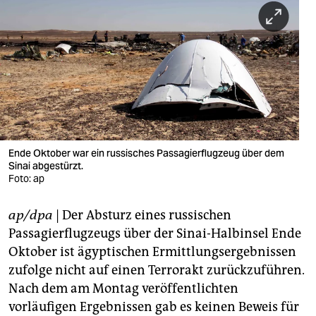
berlin
nord
wahrheit
verlag
verlag
veranstaltungen
Ende Oktober war ein russisches Passagierflugzeug über dem
Sinai abgestürzt.
shop
Foto: ap
fragen & hilfe
ap/dpa
| Der Absturz eines russischen
Passagierflugzeugs über der Sinai-Halbinsel Ende
unterstützen
Oktober ist ägyptischen Ermittlungsergebnissen
abo
zufolge nicht auf einen Terrorakt zurückzuführen.
Nach dem am Montag veröffentlichten
genossenschaft
vorläufigen Ergebnissen gab es keinen Beweis für