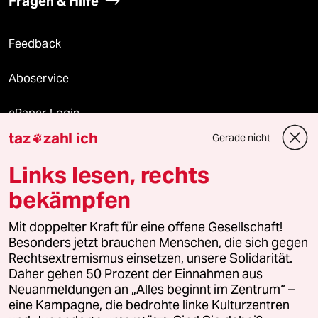
Fragen & Hilfe
Feedback
Aboservice
ePaper Login
taz
zahl ich
Gerade nicht

Downloads für Abonnierende
Links lesen, rechts
bekämpfen
© 2026 taz Verlags und Vertriebs GmbH
Mit doppelter Kraft für eine offene Gesellschaft!
Alle Rechte vorbehalten. Bei rechtlichen Fragen oder für Genehmigungen
wenden Sie sich bitte an
lizenzen@taz.de
Besonders jetzt brauchen Menschen, die sich gegen
Rechtsextremismus einsetzen, unsere Solidarität.
Daher gehen 50 Prozent der Einnahmen aus
Feedback
Redaktionsstatut
Kommune-Richtlinien
KI-
Neuanmeldungen an „Alles beginnt im Zentrum“ –
eine Kampagne, die bedrohte linke Kulturzentren
Leitlinie
Informant
Datenschutz
Impressum
AGB