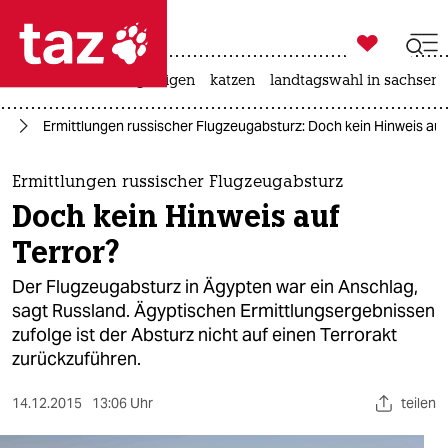

taz zahl ich
ceuta
hitze
bergsteigen
katzen
landtagswahl in sachsen-

taz zahl ich
pa
Ermittlungen russischer Flugzeugabsturz: Doch kein Hinweis auf
taz zahl ich
themen
Ermittlungen russischer Flugzeugabsturz
Doch kein Hinweis auf
politik
Terror?
öko
Der Flugzeugabsturz in Ägypten war ein Anschlag,
sagt Russland. Ägyptischen Ermittlungsergebnissen
gesellschaft
zufolge ist der Absturz nicht auf einen Terrorakt
zurückzuführen.
kultur
sport
14.12.2015
13:06 Uhr
teilen