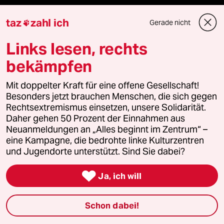
taz FUTURZWEI
taz
zahl ich
Gerade nicht

Le Monde diplomatique
Links lesen, rechts
taz Archiv
bekämpfen
Mit doppelter Kraft für eine offene Gesellschaft!
Besonders jetzt brauchen Menschen, die sich gegen
Mehr taz Angebote
Rechtsextremismus einsetzen, unsere Solidarität.
Daher gehen 50 Prozent der Einnahmen aus
Neuanmeldungen an „Alles beginnt im Zentrum“ –
Reisen
eine Kampagne, die bedrohte linke Kulturzentren
und Jugendorte unterstützt. Sind Sie dabei?
Kantine

Ja, ich will
Shop
Schon dabei!
Anzeigen