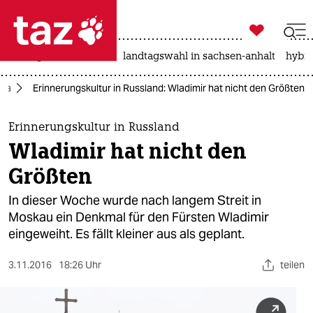

taz zahl ich
niedrigwasser
rente
landtagswahl in sachsen-anhalt
hybri

taz zahl ich
opa
Erinnerungskultur in Russland: Wladimir hat nicht den Größten
taz zahl ich
themen
Erinnerungskultur in Russland
Wladimir hat nicht den
politik
Größten
öko
In dieser Woche wurde nach langem Streit in
Moskau ein Denkmal für den Fürsten Wladimir
gesellschaft
eingeweiht. Es fällt kleiner aus als geplant.
kultur
3.11.2016
18:26 Uhr
teilen
sport