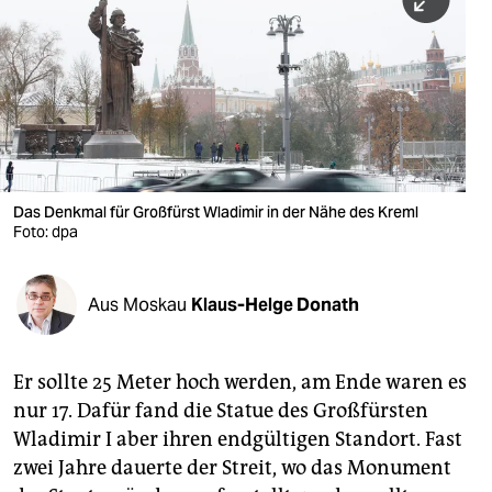
berlin
nord
wahrheit
verlag
verlag
Das Denkmal für Großfürst Wladimir in der Nähe des Kreml
Foto: dpa
veranstaltungen
shop
Aus Moskau
Klaus-Helge Donath
fragen & hilfe
unterstützen
Er sollte 25 Meter hoch werden, am Ende waren es
nur 17. Dafür fand die Statue des Großfürsten
abo
Wladimir I aber ihren endgültigen Standort. Fast
genossenschaft
zwei Jahre dauerte der Streit, wo das Monument