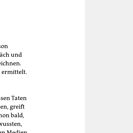
son
räch und
eichnen.
ermittelt.
ssen Taten
n, greift
hon bald,
wussten,
rten Medien