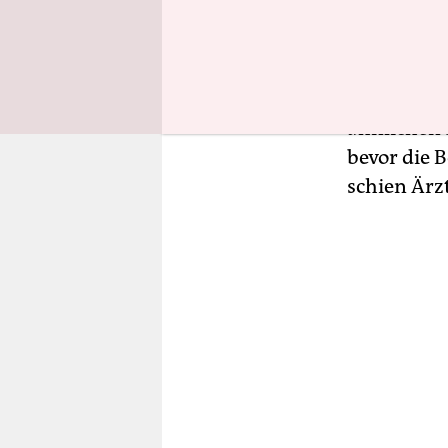
Berühmthei
treffender.
der Univer
schrieb er
ähnlichen 
bevor die 
schien Ärz