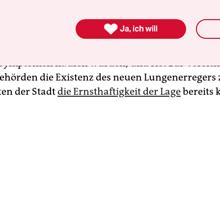
t. Dabei wäre die Zuschreibung couragierter Bü
 Denn letztendlich hatte Li nur seine Studienkoll

Ja, ich will
sitätszeit warnen wollen: In einer privaten Wech
, dass sich in seinem Krankenhaus Patienten mit 
Symptomen häufen würden, und riet zur Vorsich
Behörden die Existenz des neuen Lungenerregers
ten der Stadt
die Ernsthaftigkeit der Lage
bereits k