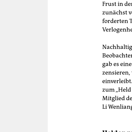
Frust in d
zunächst v
forderten 
Verlogenhe
Nachhaltig
Beobachter
gab es ein
zensieren,
einverleib
zum „Held 
Mitglied d
Li Wenlian