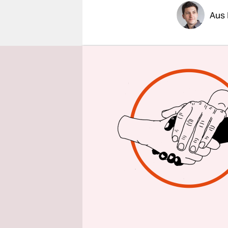
epaper login
Aus 
Wer dieser
eine Stadt
am Eingang
der Besuch
Sesampaste
Jahr Li We
Account, e
Internetnu
wird dich n
„Du lebst 
Als „Whistl