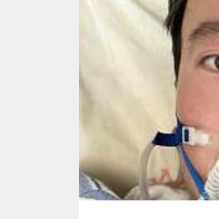
berlin
nord
wahrheit
verlag
verlag
veranstaltungen
shop
fragen & hilfe
unterstützen
abo
genossenschaft