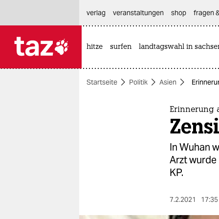
hautnavigation anspringen
hauptinhalt anspringen
footer anspringen
verlag
veranstaltungen
shop
fragen &
hitze
surfen
landtagswahl in sachse

taz zahl ich
taz zahl ich
Startseite
Politik
Asien
Erinneru
themen
politik
Erinnerung 
Zensi
öko
In Wuhan w
gesellschaft
Arzt wurde 
KP.
kultur
sport
7.2.2021
17:35