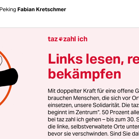
Peking
Fabian Kretschmer
 Tage das Zentralkrankenhaus in Wuhan besucht,
taz
zahl ich

 in vollständiger Normalität: Sicherheitsbeamte 
 des Spitals die „Gesundheitscodes“ auf den Sm
Links lesen, r
er, gegenüber bieten Ecklokale heiße Nudeln mit
bekämpfen
 an. Nichts erinnert mehr daran, dass hier gena
nliang seiner Corona-Erkrankung erlag. Auf sein
iner Art chinesischem Twitter, gedenken jedoch 
Mit doppelter Kraft für eine offene G
tzer dem einstigen Augenarzt. „Die Geschichte u
brauchen Menschen, die sich vor O
einsetzen, unsere Solidarität. Die ta
iemals vergessen!“, schreibt ein User. Ein andere
beginnt im Zentrum“. 50 Prozent a
für immer in den Herzen der Chinesen.“
bei taz zahl ich gehen – bis zum 30
die linke, selbstverwaltete Orte unte
bevor sie verschwinden. Sind Sie da
eblower-Arzt“ erlangte der 33-Jährige internation