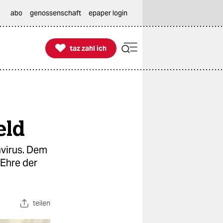
abo
genossenschaft
epaper login

taz zahl ich
taz zahl ich
eld
avirus. Dem
 Ehre der
teilen