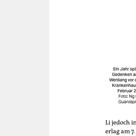
Ein Jahr spä
Gedenken a
Wenliang vor
Krankenhau
Februar 
Foto: Ng
Guan/ap
Li jedoch 
erlag am 7