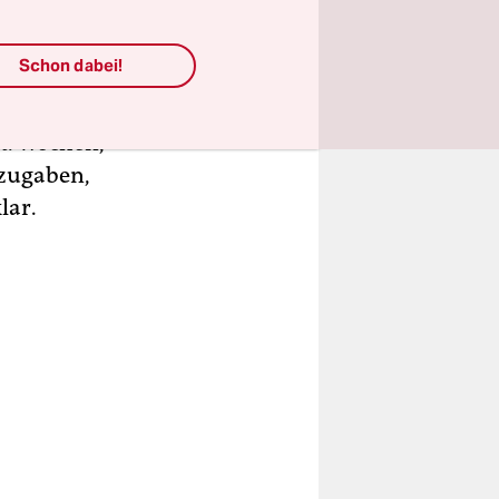
rger wohl
egen aus
Schon dabei!
at-Gruppe
Sars-
t. Wochen,
 zugaben,
lar.