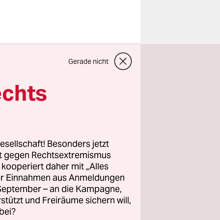
 erlebt
Gerade nicht
überprüfen
artphones
echts
u vor einem
em Weibo-
unzählige
esellschaft! Besonders jetzt
nd das Volk
rt gegen Rechtsextremismus
z kooperiert daher mit „Alles
r meint:
ller Einnahmen aus Anmeldungen
. September – an die Kampagne,
rstützt und Freiräume sichern will,
bei?
ale