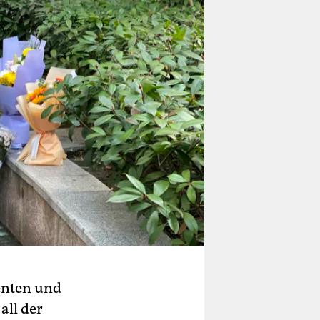
ienten und
all der