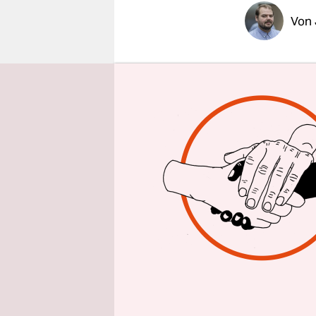
epaper login
Von
Zum zehnte
permanente
aus Sierr
Brechmitte
jahrelang i
angesehen
Während Ak
Condé“ in 
provisoris
Mittwoch e
der Wallanl