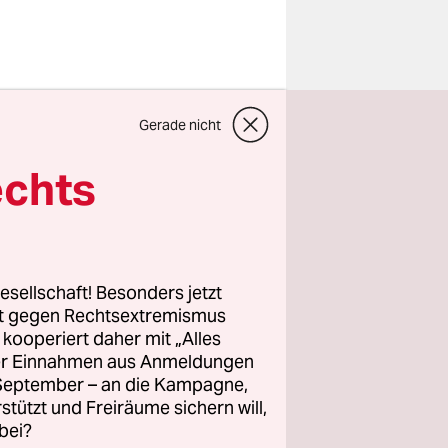
n für ein
Gerade nicht
 war der
 von
echts
, die
 legitim
esellschaft! Besonders jetzt
Laye-Alama
rt gegen Rechtsextremismus
z kooperiert daher mit „Alles
ller Einnahmen aus Anmeldungen
, soll am
. September – an die Kampagne,
n: Am Rande
rstützt und Freiräume sichern will,
bei?
nkort