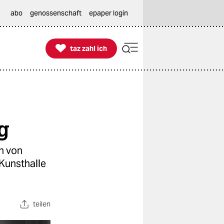
abo
genossenschaft
epaper login

taz zahl ich
taz zahl ich
g
n von
Kunsthalle
teilen