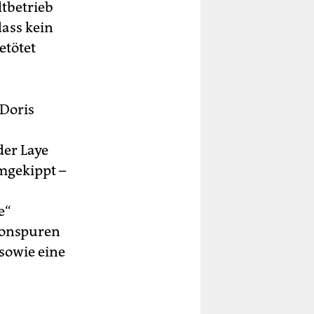
tbetrieb
ass kein
etötet
Doris
der Laye
umgekippt –
e“
Tonspuren
sowie eine