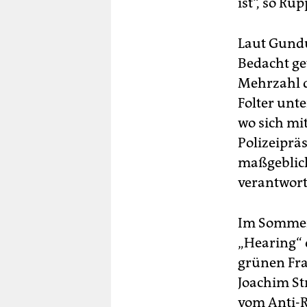
ist“, so Rüp
Laut Gundu
Bedacht gew
Mehrzahl d
Folter unt
wo sich mi
Polizeiprä
maßgeblich
verantwort
Im Sommer 
„Hearing“ 
grünen Fra
Joachim St
vom Anti-