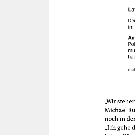
La
De
im 
Am
Pol
mu
ha
meh
In
Bre
ins
Bi
„Wir stehe
Men
Michael Rüp
noch in de
„Ich gehe 