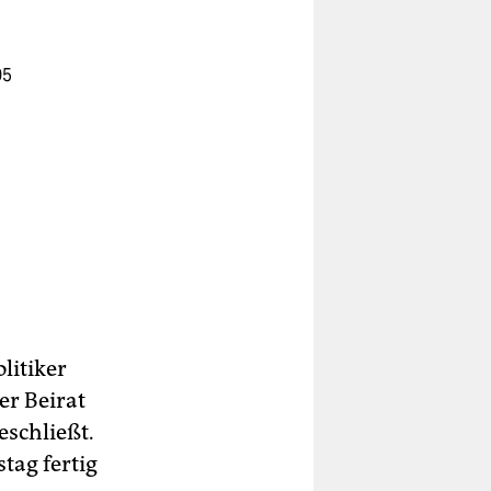
05
n
l
h
litiker
er Beirat
schließt.
tag fertig