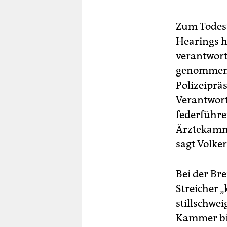
Zum Todest
Hearings h
verantwort
genommen w
Polizeiprä
Verantwort
federführe
Ärztekamm
sagt Volker
Bei der Br
Streicher „
stillschwe
Kammer bis