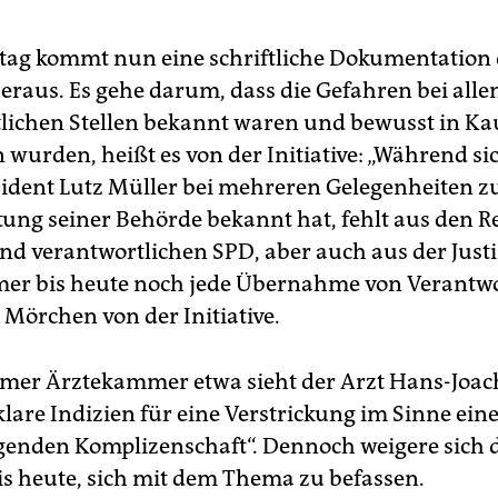
ag kommt nun eine schriftliche Dokumentation 
eraus. Es gehe darum, dass die Gefahren bei alle
lichen Stellen bekannt waren und bewusst in Ka
urden, heißt es von der Initiative: „Während si
sident Lutz Müller bei mehreren Gelegenheiten z
ung seiner Behörde bekannt hat, fehlt aus den R
nd verantwortlichen SPD, aber auch aus der Justi
er bis heute noch jede Übernahme von Verantwo
 Mörchen von der Initiative.
emer Ärztekammer etwa sieht der Arzt Hans-Joa
klare Indizien für eine Verstrickung im Sinne ein
igenden Komplizenschaft“. Dennoch weigere sich 
 heute, sich mit dem Thema zu befassen.