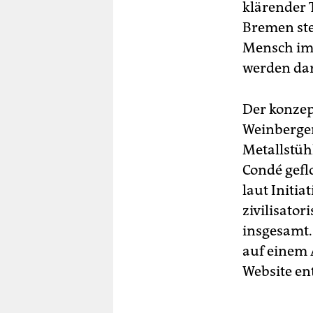
klärender
Bremen ste
Mensch im 
werden darf
Der konzep
Weinberger
Metallstühl
Condé geflo
laut Initia
zivilisato
insgesamt.
auf einem 
Website en