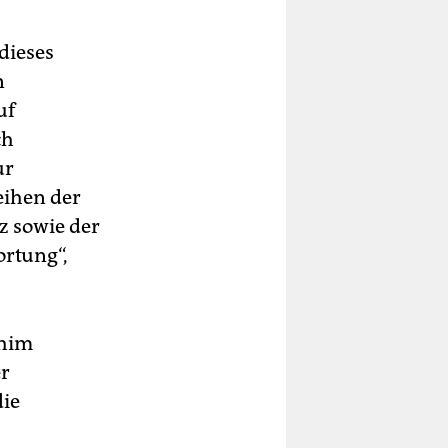
dieses
n
uf
ch
ur
eihen der
z sowie der
rtung“,
chim
er
die