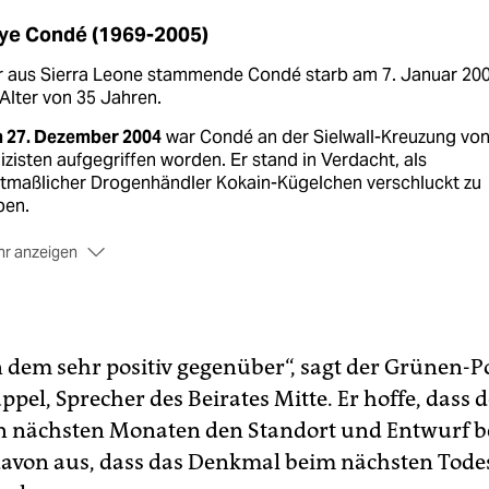
ye Condé (1969-2005)
r aus Sierra Leone stammende Condé starb am 7. Januar 20
Alter von 35 Jahren.
 27. Dezember 2004
war Condé an der Sielwall-Kreuzung vo
izisten aufgegriffen worden. Er stand in Verdacht, als
tmaßlicher Drogenhändler Kokain-Kügelchen verschluckt zu
ben.
r anzeigen
 Polizeigewahrsam
wurden ihm über Stunden zwangsweise
chmittel und Wasser über eine Nasensonde eingeflößt. Er fie
 Koma und wachte nicht mehr auf.
s 2004 wurden
so vermutlich viele hundert Male hauptsächlic
n dem sehr positiv gegenüber“, sagt der Grünen-Po
schen mit schwarzer Hautfarbe gefoltert.
pel, Sprecher des Beirates Mitte. Er hoffe, dass d
n nächsten Monaten den Standort und Entwurf be
davon aus, dass das Denkmal beim nächsten Todes