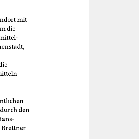
andort mit
em die
ittel-
nenstadt,
die
itteln
ntlichen
m durch den
Hans-
 Brettner