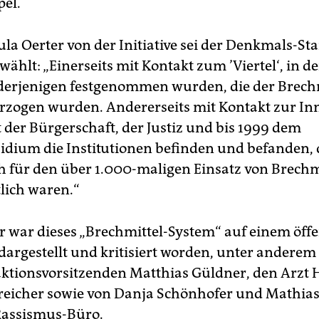
pel.
la Oerter von der Initiative sei der Denkmals-St
ählt: „Einerseits mit Kontakt zum ’Viertel‘, in d
erjenigen festgenommen wurden, die der Brechm
erzogen wurden. Andererseits mit Kontakt zur In
t der Bürgerschaft, der Justiz und bis 1999 dem
sidium die Institutionen befinden und befanden, 
 für den über 1.000-maligen Einsatz von Brechm
lich waren.“
war dieses „Brechmittel-System“ auf einem öffe
dargestellt und kritisiert worden, unter andere
ktionsvorsitzenden Matthias Güldner, den Arzt 
reicher sowie von Danja Schönhofer und Mathias
Rassismus-Büro.