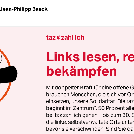
Jean-Philipp Baeck
n Todestag von Laye Condé werden die Planunge
taz
zahl ich

s Denkmal immer konkreter. Am 7. Januar 2005
a Leone stammenden Condé an der Zwangsvergabe
Links lesen, r
ln in Polizeigewahrsam gestorben, an einer Folter
bekämpfen
n Bremen politisch gewollt und von der Justiz als
 wurde.
Mit doppelter Kraft für eine offene G
tivistInnen um die „Initiative in Gedenken an 
brauchen Menschen, die sich vor O
einsetzen, unsere Solidarität. Die ta
den vergangenen Jahren am Todestag immer ein
beginnt im Zentrum“. 50 Prozent a
ches Denkmal an der Sielwallkreuzung aufstellten
bei taz zahl ich gehen – bis zum 30
ine Aktion gegenüber der Kunsthalle stattfinde
die linke, selbstverwaltete Orte unte
bevor sie verschwinden. Sind Sie da
agen ist hier der Standort für einen festen Gede