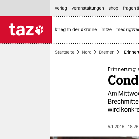
hautnavigation anspringen
hauptinhalt anspringen
footer anspringen
verlag
veranstaltungen
shop
fragen &
krieg in der ukraine
hitze
niedrigwa

taz zahl ich
taz zahl ich
Startseite
Nord
Bremen
Erinne
themen
politik
Erinnerung 
Cond
öko
Am Mittwoc
gesellschaft
Brechmitte
wird konkre
kultur
sport
5.1.2015
18:26