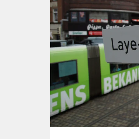
berlin
nord
wahrheit
verlag
verlag
veranstaltungen
shop
fragen & hilfe
unterstützen
abo
genossenschaft