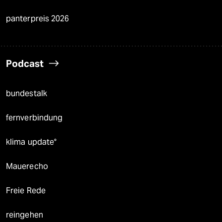
panterpreis 2026
Podcast
bundestalk
fernverbindung
klima update°
Mauerecho
Freie Rede
reingehen