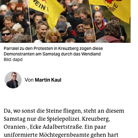
berlin
nord
wahrheit
verlag
Parralel zu den Protesten in Kreuzberg zogen diese
verlag
Demonstranten am Samstag durch das Wendland
Bild: dapd
veranstaltungen
shop
Von
Martin Kaul
fragen & hilfe
unterstützen
Da, wo sonst die Steine fliegen, steht an diesem
abo
Samstag nur die Spielepolizei. Kreuzberg,
Oranien-, Ecke Adalbertstraße. Ein paar
genossenschaft
uniformierte Möchtegernbeamte gehen hart