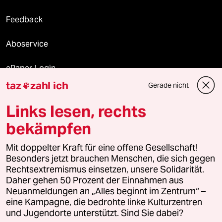
Feedback
Aboservice
ePaper Login
taz
zahl ich
Gerade nicht

Downloads für Abonnierende
Links lesen, rechts
bekämpfen
© 2026 taz Verlags und Vertriebs GmbH
Alle Rechte vorbehalten. Bei rechtlichen Fragen oder für Genehmigungen
Mit doppelter Kraft für eine offene Gesellschaft!
wenden Sie sich bitte an
lizenzen@taz.de
Besonders jetzt brauchen Menschen, die sich gegen
Rechtsextremismus einsetzen, unsere Solidarität.
Daher gehen 50 Prozent der Einnahmen aus
Feedback
Redaktionsstatut
Kommune-Richtlinien
KI-
Neuanmeldungen an „Alles beginnt im Zentrum“ –
eine Kampagne, die bedrohte linke Kulturzentren
Leitlinie
Informant
Datenschutz
Impressum
AGB
und Jugendorte unterstützt. Sind Sie dabei?