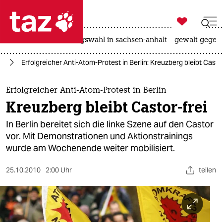

taz zahl ich
hitze
surfen
landtagswahl in sachsen-anhalt
gewalt gegen

taz zahl ich
in
Erfolgreicher Anti-Atom-Protest in Berlin: Kreuzberg bleibt Casto
taz zahl ich
themen
Erfolgreicher Anti-Atom-Protest in Berlin
Kreuzberg bleibt Castor-frei
politik
In Berlin bereitet sich die linke Szene auf den Castor
öko
vor. Mit Demonstrationen und Aktionstrainings
wurde am Wochenende weiter mobilisiert.
gesellschaft
25.10.2010
2:00 Uhr
teilen
kultur
sport