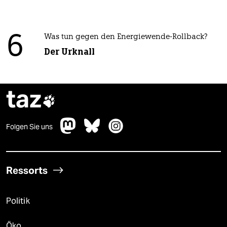
6
Was tun gegen den Energiewende-Rollback?
Der Urknall
taz

Folgen Sie uns
Ressorts
Politik
Öko