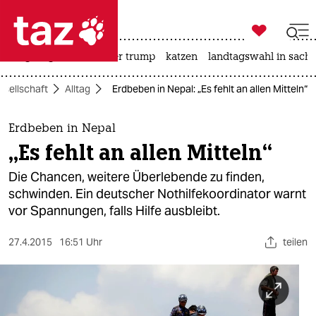

taz zahl ich
bergsteigen
usa unter trump
katzen
landtagswahl in sachs

taz zahl ich
esellschaft
Alltag
Erdbeben in Nepal: „Es fehlt an allen Mitteln“
taz zahl ich
themen
Erdbeben in Nepal
„Es fehlt an allen Mitteln“
politik
Die Chancen, weitere Überlebende zu finden,
öko
schwinden. Ein deutscher Nothilfekoordinator warnt
vor Spannungen, falls Hilfe ausbleibt.
gesellschaft
27.4.2015
16:51 Uhr
teilen
kultur
sport