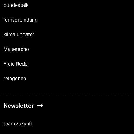
bundestalk
fernverbindung
klima update°
Mauerecho
Freie Rede
reingehen
Newsletter
team zukunft