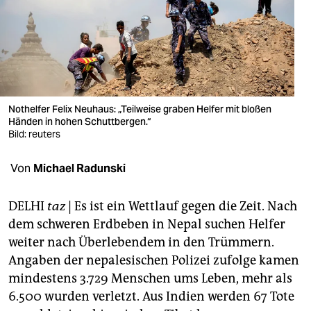
berlin
nord
wahrheit
verlag
Nothelfer Felix Neuhaus: „Teilweise graben Helfer mit bloßen
verlag
Händen in hohen Schuttbergen.“
Bild: reuters
veranstaltungen
Von
Michael Radunski
shop
fragen & hilfe
DELHI
taz
| Es ist ein Wettlauf gegen die Zeit. Nach
dem schweren Erdbeben in Nepal suchen Helfer
unterstützen
weiter nach Überlebendem in den Trümmern.
abo
Angaben der nepalesischen Polizei zufolge kamen
mindestens 3.729 Menschen ums Leben, mehr als
genossenschaft
6.500 wurden verletzt. Aus Indien werden 67 Tote