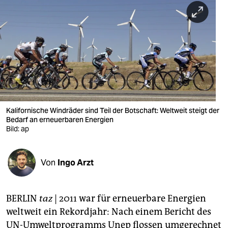
berlin
nord
wahrheit
verlag
verlag
veranstaltungen
Kalifornische Windräder sind Teil der Botschaft: Weltweit steigt der
Bedarf an erneuerbaren Energien
shop
Bild: ap
fragen & hilfe
Von
Ingo Arzt
unterstützen
abo
BERLIN
taz
| 2011 war für erneuerbare Energien
genossenschaft
weltweit ein Rekordjahr: Nach einem Bericht des
UN-Umweltprogramms Unep flossen umgerechnet