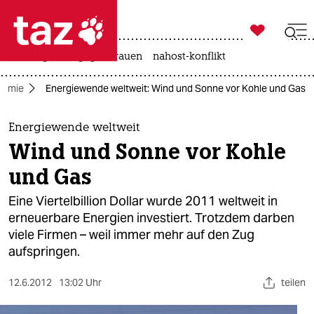

taz zahl ich
hitze
gewalt gegen frauen
nahost-konflikt

taz zahl ich
nomie
Energiewende weltweit: Wind und Sonne vor Kohle und Gas
taz zahl ich
themen
Energiewende weltweit
Wind und Sonne vor Kohle
politik
und Gas
öko
Eine Viertelbillion Dollar wurde 2011 weltweit in
erneuerbare Energien investiert. Trotzdem darben
gesellschaft
viele Firmen – weil immer mehr auf den Zug
aufspringen.
kultur
sport
12.6.2012
13:02 Uhr
teilen