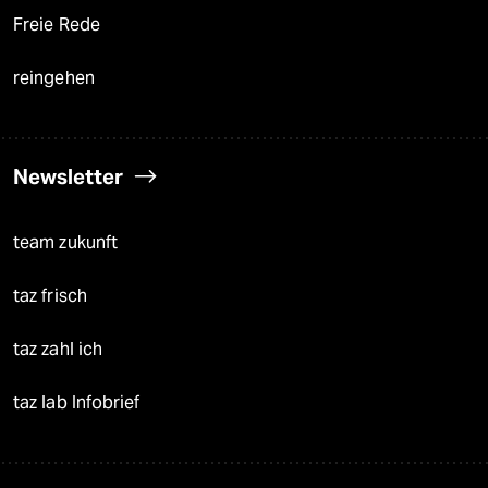
Freie Rede
reingehen
Newsletter
team zukunft
taz frisch
taz zahl ich
taz lab Infobrief