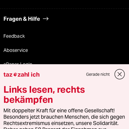
Fragen & Hilfe
Feedback
Aboservice
ePaper Login
taz
zahl ich
Gerade nicht

Downloads für Abonnierende
Links lesen, rechts
bekämpfen
© 2026 taz Verlags und Vertriebs GmbH
Mit doppelter Kraft für eine offene Gesellschaft!
Alle Rechte vorbehalten. Bei rechtlichen Fragen oder für Genehmigungen
wenden Sie sich bitte an
lizenzen@taz.de
Besonders jetzt brauchen Menschen, die sich gegen
Rechtsextremismus einsetzen, unsere Solidarität.