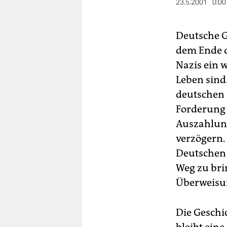
berlin
23.5.2001
0:00
nord
Deutsche G
wahrheit
dem Ende d
Nazis ein 
verlag
Leben sind
verlag
deutschen 
Forderung n
veranstaltungen
Auszahlung
shop
verzögern.
fragen & hilfe
Deutschen 
Weg zu bri
unterstützen
Überweisu
abo
genossenschaft
Die Geschi