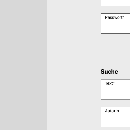
Passwort
*
Bitte füllen Sie
Suche
Text
*
AutorIn
Bitte füllen Sie