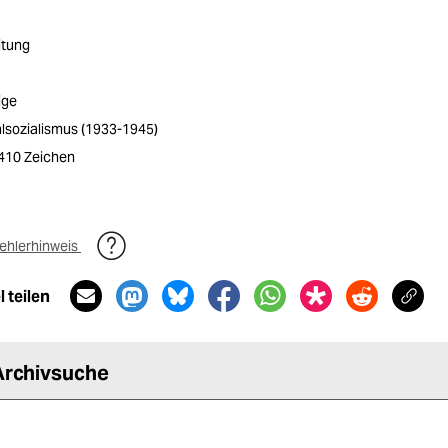
itung
ige
alsozialismus (1933-1945)
2410 Zeichen
ehlerhinweis
 teilen
Archivsuche