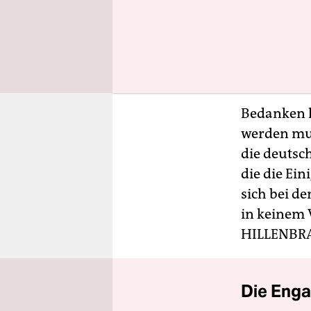
Zwangsarbe
im Sinne d
Kompromiss
ist und bl
Bedanken k
werden mus
die deutsc
die die Ei
sich bei de
in keinem 
HILLENBR
Die Enga