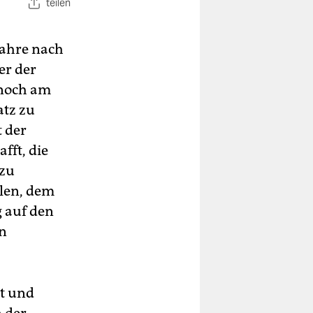
teilen
Jahre nach
er der
 noch am
atz zu
t der
fft, die
 zu
llen, dem
 auf den
en
st und