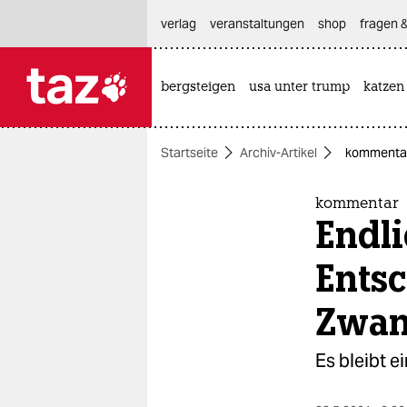
hautnavigation anspringen
hauptinhalt anspringen
footer anspringen
verlag
veranstaltungen
shop
fragen &
bergsteigen
usa unter trump
katzen

taz zahl ich
taz zahl ich
Startseite
Archiv-Artikel
kommentar:
themen
politik
kommentar
Endli
öko
Ents
gesellschaft
Zwan
kultur
Es bleibt 
sport