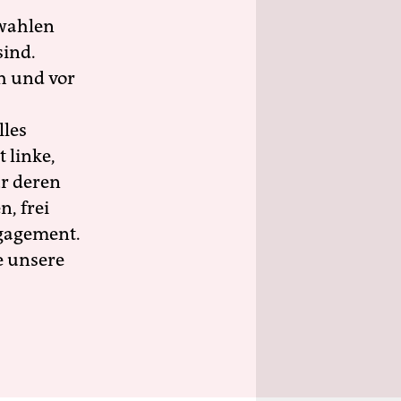
wahlen
sind.
h und vor
lles
 linke,
ür deren
n, frei
ngagement.
e unsere