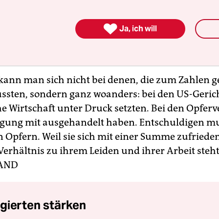
iter die Auszahlung erleben können. Weil das ab
er Opferverbände sein konnte, hat man sich auf 

Ja, ich will
 eingelassen, der nun endlich realisiert werden
eibt ein fauler Kompromiss.
ann man sich nicht bei denen, die zum Zahlen g
sten, sondern ganz woanders: bei den US-Gerich
he Wirtschaft unter Druck setzten. Bei den Opfer
nigung mit ausgehandelt haben. Entschuldigen 
n Opfern. Weil sie sich mit einer Summe zufriede
Verhältnis zu ihrem Leiden und ihrer Arbeit steh
AND
gierten stärken