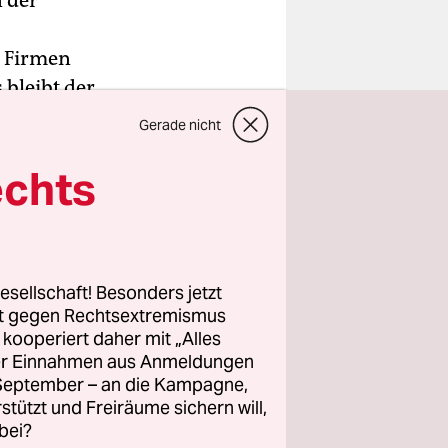
n der
n Firmen
bleibt der
at und
Gerade nicht
Tatsache,
echts
agen nur
rk
st der
maximal
über Jahre
esellschaft! Besonders jetzt
rt gegen Rechtsextremismus
z kooperiert daher mit „Alles
ller Einnahmen aus Anmeldungen
nt hätte,
. September – an die Kampagne,
ahre mit
rstützt und Freiräume sichern will,
bei?
er