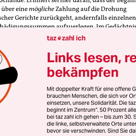
 Schande. Erinnert sei hier daran, dass der Begin
 über eine
mögliche
Zahlung auf die Drohung
cher Gerichte zurückgeht, andernfalls einzelne
hädigungssummen aufzuerlegen. Im Gedächtnis 
t, wie hoch die Summen ausfallen sollten, die Sta
taz
zahl ich

zur Verfügung stellen. Nicht zu vergessen ist die 
Links lesen, r
eutsche Industrie es trotz Bettelbriefen und Ankl
ürgschaft geschafft hat, ihre fünf Milliarden Ma
bekämpfen
ukratzen. Worüber kaum jemand mehr spricht, i
 die ehemaligen Nazi-Sklaven nun mit lediglich 
k abgespeist werden, obwohl manche von ihnen 
Mit doppelter Kraft für eine offene G
brauchen Menschen, die sich vor O
usamen Bedingungen schuften mussten.
einsetzen, unsere Solidarität. Die ta
beginnt im Zentrum“. 50 Prozent a
Entschädigung, die diesen Namen wirklich verdie
bei taz zahl ich gehen – bis zum 30
zustande kommen können, wenn man sich über J
die linke, selbstverwaltete Orte unte
bevor sie verschwinden. Sind Sie da
rie gestritten hätte. Dann aber hätten noch wenig