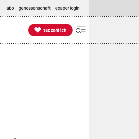
abo
genossenschaft
epaper login

taz zahl ich
taz zahl ich