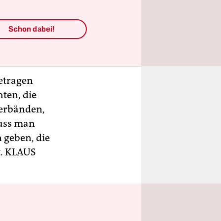
er nicht
den
Schon dabei!
 kann. Es
etragen
ten, die
verbänden,
muss man
n geben, die
t.
KLAUS