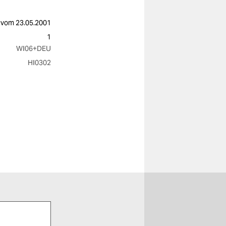
vom
23.05.2001
1
WI06
+DEU
HI0302